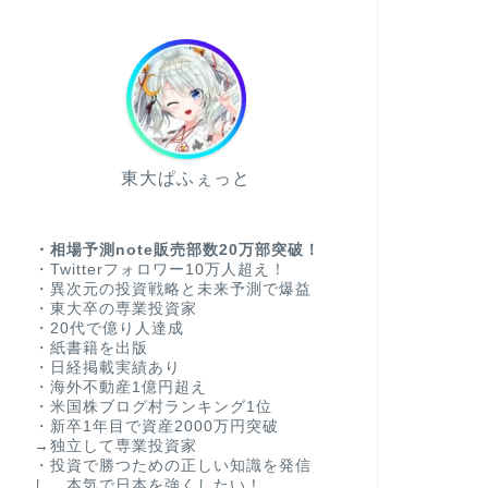
東大ぱふぇっと
・相場予測note販売部数20万部突破！
・Twitterフォロワー10万人超え！
・異次元の投資戦略と未来予測で爆益
・東大卒の専業投資家
・20代で億り人達成
・紙書籍を出版
・日経掲載実績あり
・海外不動産1億円超え
・米国株ブログ村ランキング1位
・新卒1年目で資産2000万円突破
→独立して専業投資家
・投資で勝つための正しい知識を発信
し、本気で日本を強くしたい！