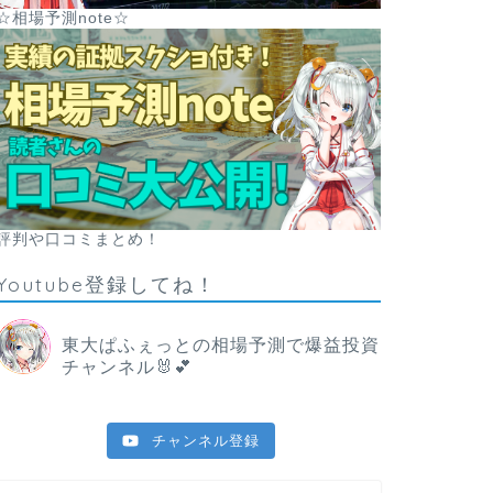
☆相場予測note☆
評判や口コミまとめ！
Youtube登録してね！
東大ぱふぇっとの相場予測で爆益投資
チャンネル🐰💕
チャンネル登録