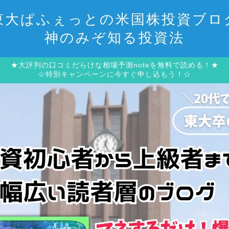
東大ぱふぇっとの米国株投資ブロ
神のみぞ知る投資法
★大評判の口コミだらけな相場予測noteを無料で読める！★
☆特別キャンペーンに今すぐ申し込もう！☆