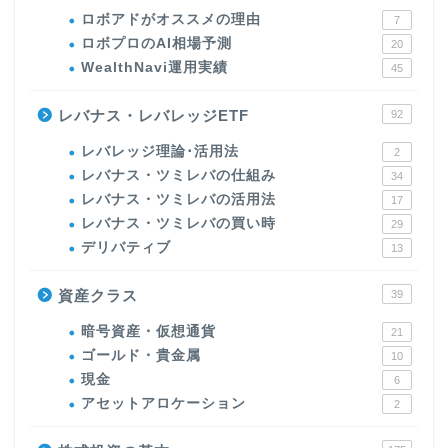
ロボアドがオススメの理由
7
ロボプロのAI相場予測
20
WealthNavi運用実績
45
レバナス・レバレッジETF
92
レバレッジ理論･活用法
2
レバナス・ツミレバの仕組み
34
レバナス・ツミレバの活用法
17
レバナス・ツミレバの買い時
29
デリバティブ
13
資産クラス
39
暗号資産・仮想通貨
21
ゴールド・貴金属
10
現金
6
アセットアロケーション
2