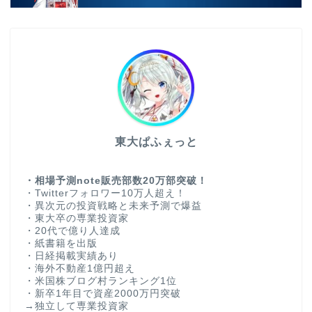
東大ぱふぇっと
・相場予測note販売部数20万部突破！
・Twitterフォロワー10万人超え！
・異次元の投資戦略と未来予測で爆益
・東大卒の専業投資家
・20代で億り人達成
・紙書籍を出版
・日経掲載実績あり
・海外不動産1億円超え
・米国株ブログ村ランキング1位
・新卒1年目で資産2000万円突破
→独立して専業投資家