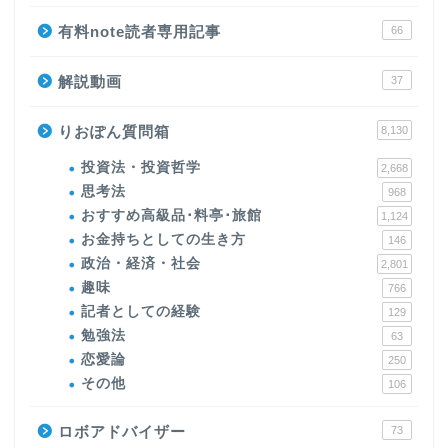
有料note読者専用記事
66
解説動画
37
りおぽん質問箱
8,130
投資法・投資哲学
2,668
思考法
968
おすすめ高級品･料亭･旅館
1,124
お金持ちとしての生き方
146
政治・経済・社会
2,801
趣味
766
記者としての経験
129
勉強法
63
恋愛論
250
その他
106
ロボアドバイザー
73