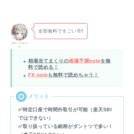
全部無料ですごい🐰❗
ダナハーちゃ
ん
相場当てまくりの
相場予測note
を無
料で読める！
FX note
も無料で読めちゃう！
✅特定口座で時間外取引が可能（楽天SBI
ではできない）
✅取り扱っている銘柄がダントツで多い！