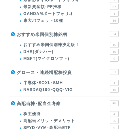
7
最新資産額･PF推移
87
GANDAMポートフォリオ
1
東大バフェット10種
16
おすすめ米国個別株銘柄
34
おすすめ米国個別株決定版！
15
DHR(ダナハー)
10
MSFT(マイクロソフト)
9
グロース・連続増配株投資
31
半導体･SOXL･SMH
1
NASDAQ100･QQQ･VIG
16
高配当株･配当金考察
46
株主優待
4
高配当メリットデメリット
25
SPYD･VYM･高配当ETF
9