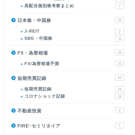
高配当個別株考察まとめ
7
日本株・中国株
15
J-REIT
2
SBG・中国株
11
FX・為替相場
25
FX/為替相場予測
25
短期売買記録
63
短期売買記録
34
コロナショック記録
29
不動産投資
8
FIRE･セミリタイア
1