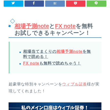
相場予測note
と
FX note
を無料
お試しできるキャンペーン！
相場当てまくりの
相場予測note
を無
料で読める！
FX note
も無料で読めちゃう！
超豪華な特別キャンペーンを
ウィブル証券
様が実
現してくれました！