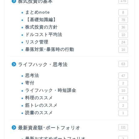
株式投資の基本
175
まとめnote
8
【基礎知識編】
78
株式投資の方針
36
ドルコスト平均法
10
リスク管理
24
暴落対策･暴落時の行動
16
ライフハック・思考法
63
思考法
47
寄付
2
ライフハック・時短課金
10
料理のススメ
4
筋トレのススメ
2
読書のススメ
1
最新資産額･ポートフォリオ
111
最新おすすめポートフォリオ