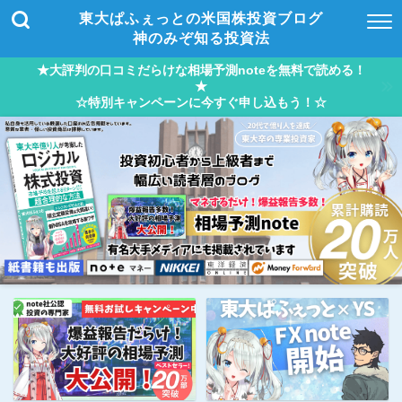
東大ぱふぇっとの米国株投資ブログ
神のみぞ知る投資法
★大評判の口コミだらけな相場予測noteを無料で読める！
★
☆特別キャンペーンに今すぐ申し込もう！☆