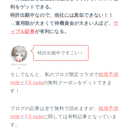
利をゲットできる。
特許出願中なので、他社には真似できない！！
→運用額が大きくて待機資金が大きい人ほど、
ウ
ィブル証券
が有利になる。
特許出願中ですごい！
ダナハーちゃ
ん
そしてなんと、私のブログ限定コラボで
相場予測
note
と
FX note
の無料クーポンをゲットできま
す！
ブログの記事は全て無料で読めますが、
相場予測
note
と
FX note
に関しては有料記事となっていま
す。