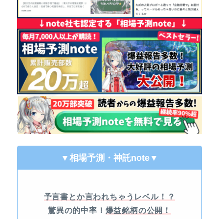
▼相場予測・神託note
▼
予言書とか言われちゃうレベル！？
驚異の的中率！
爆益銘柄の公開！