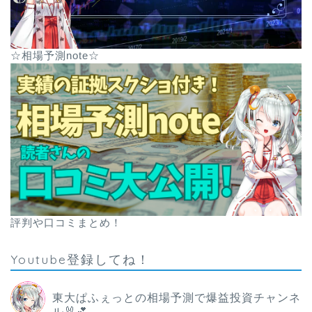
☆相場予測note☆
評判や口コミまとめ！
Youtube登録してね！
東大ぱふぇっとの相場予測で爆益投資チャンネ
ル🐰💕