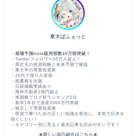
東大ぱふぇっと
・相場予測note販売部数20万部突破！
・Twitterフォロワー10万人超え！
・異次元の投資戦略と未来予測で爆益
・東大卒の専業投資家
・20代で億り人達成
・紙書籍を出版
・日経掲載実績あり
・海外不動産1億円超え
・米国株ブログ村ランキング1位
・新卒1年目で資産2000万円突破
→独立して専業投資家
・投資で勝つための正しい知識を発信し、本気で日本を
強くしたい！
・カテゴリー別に見ると過去記事を読みやすいです！
★詳しい自己紹介はこちら★