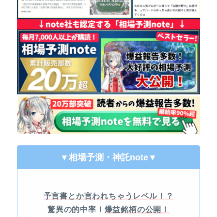
▼相場予測・神託note
▼
予言書とか言われちゃうレベル！？
驚異の的中率！
爆益銘柄の公開！