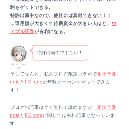
利をゲットできる。
特許出願中なので、他社には真似できない！！
→運用額が大きくて待機資金が大きい人ほど、
ウ
ィブル証券
が有利になる。
特許出願中ですごい！
ダナハーちゃ
ん
そしてなんと、私のブログ限定コラボで
相場予測
note
と
FX note
の無料クーポンをゲットできま
す！
ブログの記事は全て無料で読めますが、
相場予測
note
と
FX note
に関しては有料記事となっていま
す。