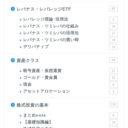
レバナス・レバレッジETF
92
レバレッジ理論･活用法
2
レバナス・ツミレバの仕組み
34
レバナス・ツミレバの活用法
17
レバナス・ツミレバの買い時
29
デリバティブ
13
資産クラス
39
暗号資産・仮想通貨
21
ゴールド・貴金属
10
現金
6
アセットアロケーション
2
株式投資の基本
175
まとめnote
8
【基礎知識編】
78