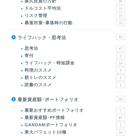
株式投資の方針
36
ドルコスト平均法
10
リスク管理
24
暴落対策･暴落時の行動
16
ライフハック・思考法
63
思考法
47
寄付
2
ライフハック・時短課金
10
料理のススメ
4
筋トレのススメ
2
読書のススメ
1
最新資産額･ポートフォリオ
111
最新おすすめポートフォリオ
7
最新資産額･PF推移
87
GANDAMポートフォリオ
1
東大バフェット10種
16