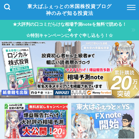
東大ぱふぇっとの米国株投資ブログ
神のみぞ知る投資法
★大評判の口コミだらけな相場予測noteを無料で読める！
★
☆特別キャンペーンに今すぐ申し込もう！☆