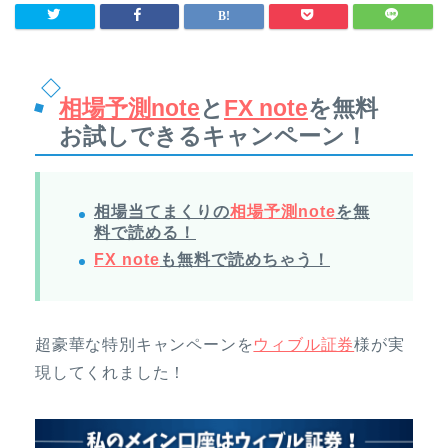
相場予測note
と
FX note
を無料
お試しできるキャンペーン！
相場当てまくりの
相場予測note
を無
料で読める！
FX note
も無料で読めちゃう！
超豪華な特別キャンペーンを
ウィブル証券
様が実
現してくれました！