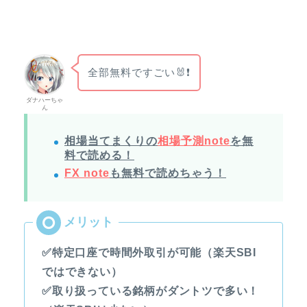
全部無料ですごい🐰❗
ダナハーちゃ
ん
相場当てまくりの
相場予測note
を無
料で読める！
FX note
も無料で読めちゃう！
✅特定口座で時間外取引が可能（楽天SBI
ではできない）
✅取り扱っている銘柄がダントツで多い！