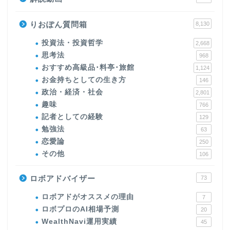
りおぽん質問箱
8,130
投資法・投資哲学
2,668
思考法
968
おすすめ高級品･料亭･旅館
1,124
お金持ちとしての生き方
146
政治・経済・社会
2,801
趣味
766
記者としての経験
129
勉強法
63
恋愛論
250
その他
106
ロボアドバイザー
73
ロボアドがオススメの理由
7
ロボプロのAI相場予測
20
WealthNavi運用実績
45