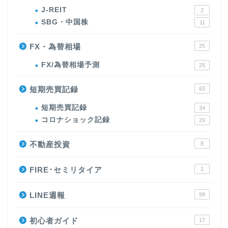
J-REIT
2
SBG・中国株
11
FX・為替相場
25
FX/為替相場予測
25
短期売買記録
63
短期売買記録
34
コロナショック記録
29
不動産投資
8
FIRE･セミリタイア
1
LINE週報
99
初心者ガイド
17