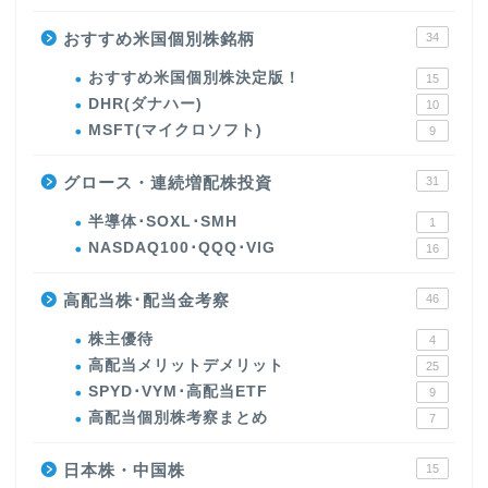
おすすめ米国個別株銘柄
34
おすすめ米国個別株決定版！
15
DHR(ダナハー)
10
MSFT(マイクロソフト)
9
グロース・連続増配株投資
31
半導体･SOXL･SMH
1
NASDAQ100･QQQ･VIG
16
高配当株･配当金考察
46
株主優待
4
高配当メリットデメリット
25
SPYD･VYM･高配当ETF
9
高配当個別株考察まとめ
7
日本株・中国株
15