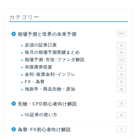
カテゴリー
相場予測と世界の未来予測
294
必須の証券口座
16
毎月の相場予測実績まとめ
63
相場予測･市況･ファンダ解説
211
米国債券投資
21
金利･政策金利･インフレ
23
FX・為替
20
地政学・商品先物・原油
20
先物・CFD初心者向け解説
30
IG証券の使い方
30
為替･FX初心者向け解説
5