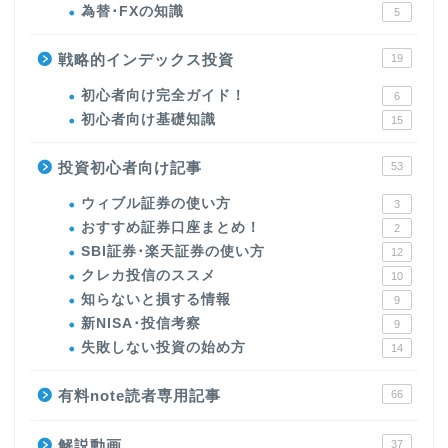
為替･FXの知識
5
戦略的インデックス投資
19
初心者向け完全ガイド！
6
初心者向け基礎知識
15
投資初心者向け記事
53
ウィブル証券の使い方
3
おすすめ証券口座まとめ！
2
SBI証券･楽天証券の使い方
12
クレカ投信のススメ
10
知らないと損する情報
9
新NISA･投信考察
9
失敗しない投資の始め方
14
有料note読者専用記事
66
解説動画
37