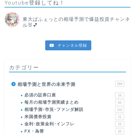
Youtube登録してね！
東大ぱふぇっとの相場予測で爆益投資チャンネ
ル🐰💕
チャンネル登録
カテゴリー
相場予測と世界の未来予測
294
必須の証券口座
16
毎月の相場予測実績まとめ
63
相場予測･市況･ファンダ解説
211
米国債券投資
21
金利･政策金利･インフレ
23
FX・為替
20