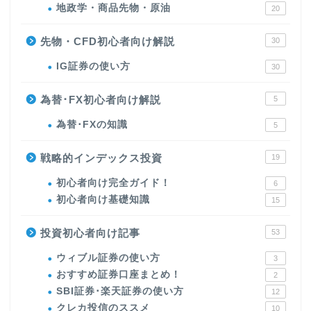
地政学・商品先物・原油
20
先物・CFD初心者向け解説
30
IG証券の使い方
30
為替･FX初心者向け解説
5
為替･FXの知識
5
戦略的インデックス投資
19
初心者向け完全ガイド！
6
初心者向け基礎知識
15
投資初心者向け記事
53
ウィブル証券の使い方
3
おすすめ証券口座まとめ！
2
SBI証券･楽天証券の使い方
12
クレカ投信のススメ
10