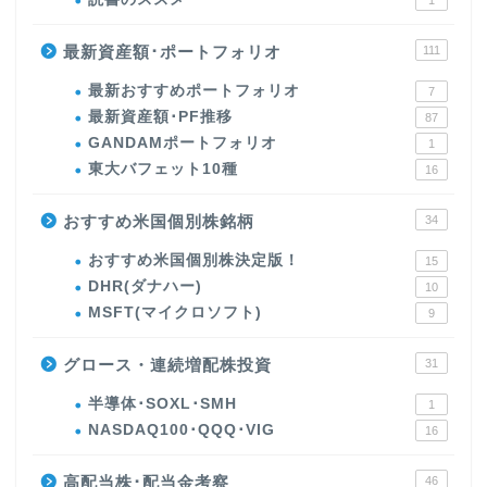
1
最新資産額･ポートフォリオ
111
最新おすすめポートフォリオ
7
最新資産額･PF推移
87
GANDAMポートフォリオ
1
東大バフェット10種
16
おすすめ米国個別株銘柄
34
おすすめ米国個別株決定版！
15
DHR(ダナハー)
10
MSFT(マイクロソフト)
9
グロース・連続増配株投資
31
半導体･SOXL･SMH
1
NASDAQ100･QQQ･VIG
16
高配当株･配当金考察
46