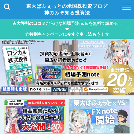
東大ぱふぇっとの米国株投資ブログ
神のみぞ知る投資法
★大評判の口コミだらけな相場予測noteを無料で読める！
★
☆特別キャンペーンに今すぐ申し込もう！☆