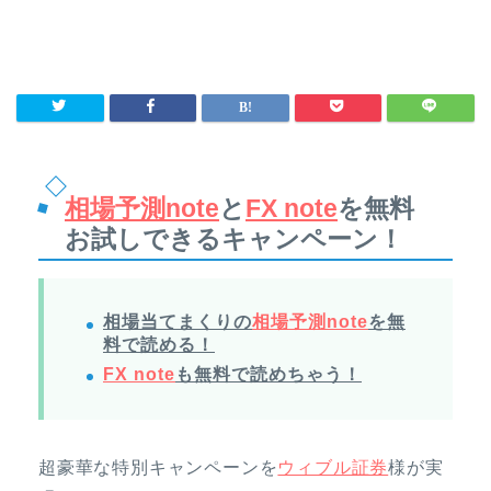
相場予測note
と
FX note
を無料
お試しできるキャンペーン！
相場当てまくりの
相場予測note
を無
料で読める！
FX note
も無料で読めちゃう！
超豪華な特別キャンペーンを
ウィブル証券
様が実