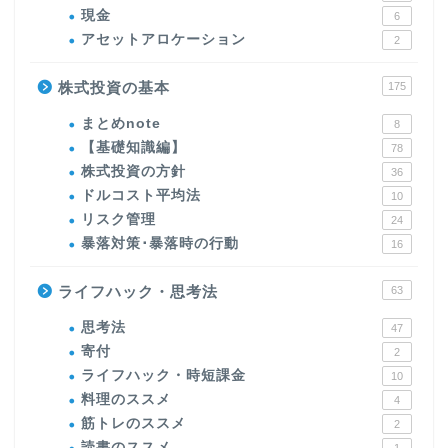
現金
6
アセットアロケーション
2
株式投資の基本
175
まとめnote
8
【基礎知識編】
78
株式投資の方針
36
ドルコスト平均法
10
リスク管理
24
暴落対策･暴落時の行動
16
ライフハック・思考法
63
思考法
47
寄付
2
ライフハック・時短課金
10
料理のススメ
4
筋トレのススメ
2
読書のススメ