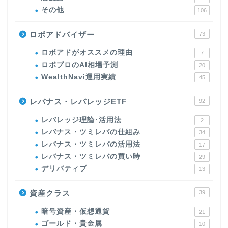
その他
106
ロボアドバイザー
73
ロボアドがオススメの理由
7
ロボプロのAI相場予測
20
WealthNavi運用実績
45
レバナス・レバレッジETF
92
レバレッジ理論･活用法
2
レバナス・ツミレバの仕組み
34
レバナス・ツミレバの活用法
17
レバナス・ツミレバの買い時
29
デリバティブ
13
資産クラス
39
暗号資産・仮想通貨
21
ゴールド・貴金属
10