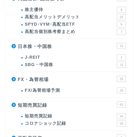
株主優待
4
高配当メリットデメリット
25
SPYD･VYM･高配当ETF
9
高配当個別株考察まとめ
7
日本株・中国株
15
J-REIT
2
SBG・中国株
11
FX・為替相場
25
FX/為替相場予測
25
短期売買記録
63
短期売買記録
34
コロナショック記録
29