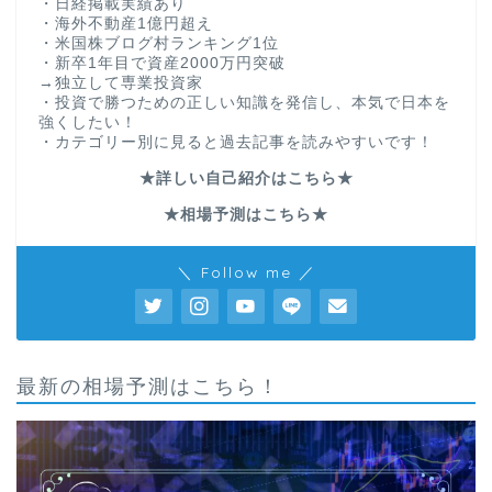
・日経掲載実績あり
・海外不動産1億円超え
・米国株ブログ村ランキング1位
・新卒1年目で資産2000万円突破
→独立して専業投資家
・投資で勝つための正しい知識を発信し、本気で日本を
強くしたい！
・カテゴリー別に見ると過去記事を読みやすいです！
★詳しい自己紹介はこちら★
★相場予測はこちら★
＼ Follow me ／
最新の相場予測はこちら！