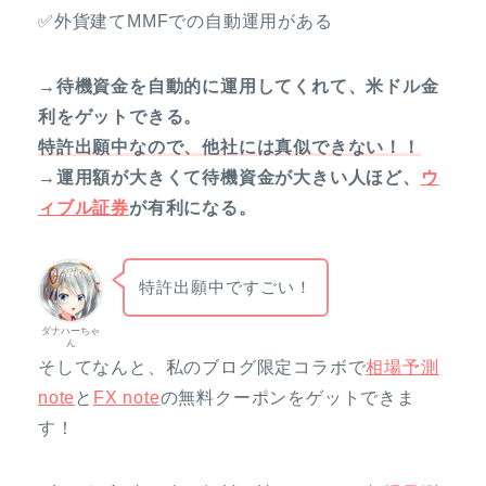
✅外貨建てMMFでの自動運用がある
→待機資金を自動的に運用してくれて、米ドル金
利をゲットできる。
特許出願中なので、他社には真似できない！！
→運用額が大きくて待機資金が大きい人ほど、
ウ
ィブル証券
が有利になる。
特許出願中ですごい！
ダナハーちゃ
ん
そしてなんと、私のブログ限定コラボで
相場予測
note
と
FX note
の無料クーポンをゲットできま
す！