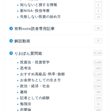
知らないと損する情報
9
新NISA･投信考察
9
失敗しない投資の始め方
14
有料note読者専用記事
66
解説動画
37
りおぽん質問箱
8,130
投資法・投資哲学
2,668
思考法
968
おすすめ高級品･料亭･旅館
1,124
お金持ちとしての生き方
146
政治・経済・社会
2,801
趣味
766
記者としての経験
129
勉強法
63
恋愛論
250