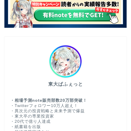
東大ぱふぇっと
・相場予測note販売部数20万部突破！
・Twitterフォロワー10万人超え！
・異次元の投資戦略と未来予測で爆益
・東大卒の専業投資家
・20代で億り人達成
・紙書籍を出版