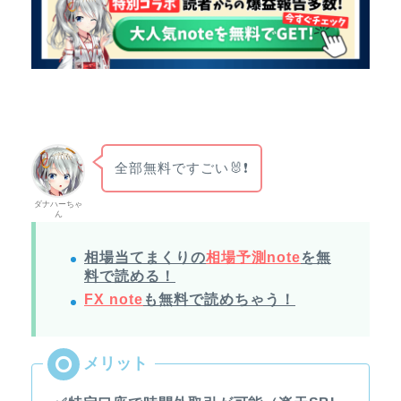
全部無料ですごい🐰❗
ダナハーちゃ
ん
相場当てまくりの
相場予測note
を無
料で読める！
FX note
も無料で読めちゃう！