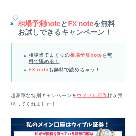
相場予測note
と
FX note
を無料
お試しできるキャンペーン！
相場当てまくりの
相場予測note
を無
料で読める！
FX note
も無料で読めちゃう！
超豪華な特別キャンペーンを
ウィブル証券
様が実
現してくれました！