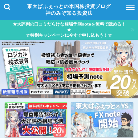
東大ぱふぇっとの米国株投資ブログ
神のみぞ知る投資法
★大評判の口コミだらけな相場予測noteを無料で読める！
★
☆特別キャンペーンに今すぐ申し込もう！☆