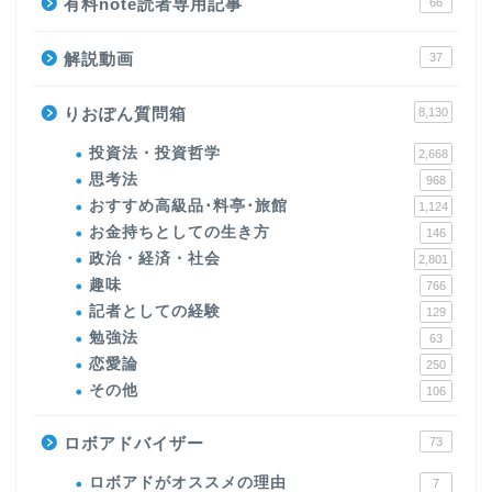
有料note読者専用記事
66
解説動画
37
りおぽん質問箱
8,130
投資法・投資哲学
2,668
思考法
968
おすすめ高級品･料亭･旅館
1,124
お金持ちとしての生き方
146
政治・経済・社会
2,801
趣味
766
記者としての経験
129
勉強法
63
恋愛論
250
その他
106
ロボアドバイザー
73
ロボアドがオススメの理由
7