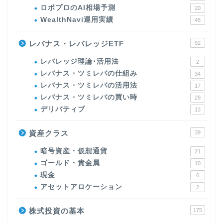
ロボプロのAI相場予測
20
WealthNavi運用実績
45
レバナス・レバレッジETF
92
レバレッジ理論･活用法
2
レバナス・ツミレバの仕組み
34
レバナス・ツミレバの活用法
17
レバナス・ツミレバの買い時
29
デリバティブ
13
資産クラス
39
暗号資産・仮想通貨
21
ゴールド・貴金属
10
現金
6
アセットアロケーション
2
株式投資の基本
175