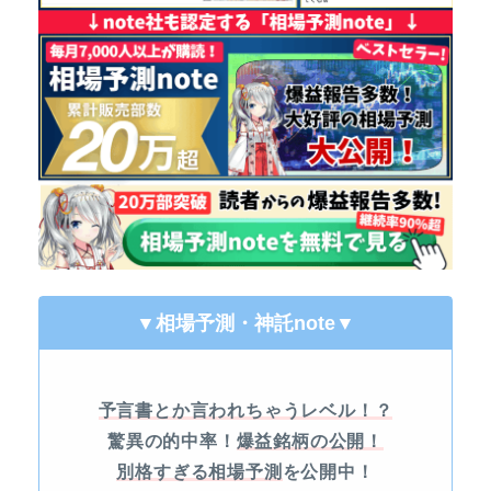
▼相場予測・神託note
▼
予言書とか言われちゃうレベル！？
驚異の的中率！
爆益銘柄の公開！
別格すぎる相場予測
を公開中！