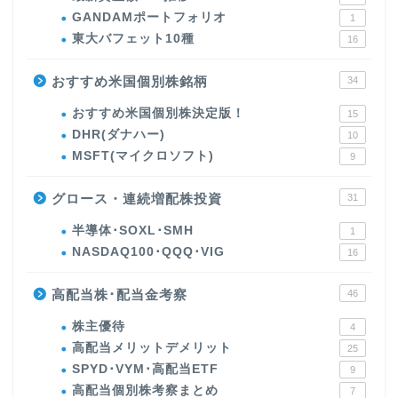
GANDAMポートフォリオ
1
東大バフェット10種
16
おすすめ米国個別株銘柄
34
おすすめ米国個別株決定版！
15
DHR(ダナハー)
10
MSFT(マイクロソフト)
9
グロース・連続増配株投資
31
半導体･SOXL･SMH
1
NASDAQ100･QQQ･VIG
16
高配当株･配当金考察
46
株主優待
4
高配当メリットデメリット
25
SPYD･VYM･高配当ETF
9
高配当個別株考察まとめ
7