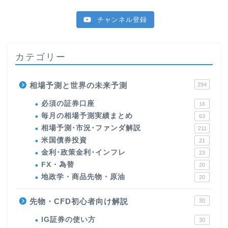
チャンネル登録
カテゴリー
相場予測と世界の未来予測
294
必須の証券口座
16
毎月の相場予測実績まとめ
63
相場予測･市況･ファンダ解説
211
米国債券投資
21
金利･政策金利･インフレ
23
FX・為替
20
地政学・商品先物・原油
20
先物・CFD初心者向け解説
30
IG証券の使い方
30