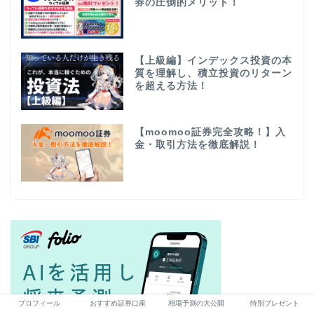
券の圧倒的メリット！
【上級編】インデックス投資の本
質を理解し、積立投資のリターン
を超える方法！
【moomoo証券完全攻略！】入
金・取引方法を徹底解説！
プロフィール
おすすめ証券口座
相場予測の大公開
特別プレゼント