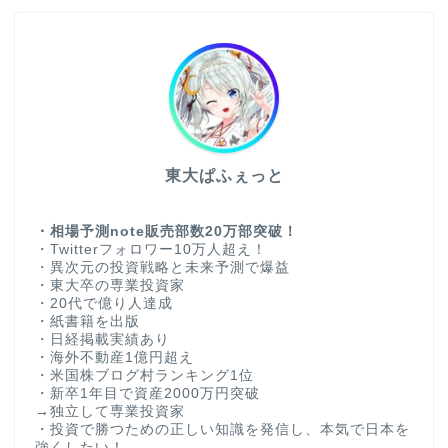
東大ぱふぇっと
・相場予測note販売部数20万部突破！
・Twitterフォロワー10万人超え！
・異次元の投資戦略と未来予測で爆益
・東大卒の専業投資家
・20代で億り人達成
・紙書籍を出版
・日経掲載実績あり
・海外不動産1億円超え
・米国株ブログ村ランキング1位
・新卒1年目で資産2000万円突破
→独立して専業投資家
・投資で勝つための正しい知識を発信し、本気で日本を
強くしたい！