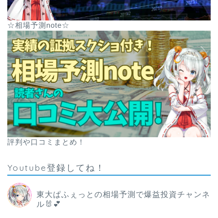
☆相場予測note☆
評判や口コミまとめ！
Youtube登録してね！
東大ぱふぇっとの相場予測で爆益投資チャンネ
ル🐰💕