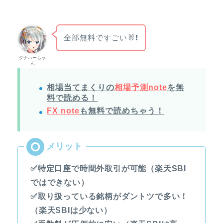
全部無料ですごい🐰❗
ダナハーちゃ
ん
相場当てまくりの
相場予測note
を無
料で読める！
FX note
も無料で読めちゃう！
✅特定口座で時間外取引が可能（楽天SBI
ではできない）
✅取り扱っている銘柄がダントツで多い！
（楽天SBIは少ない）