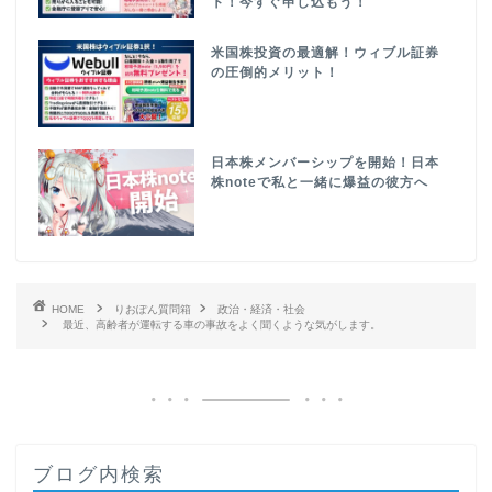
ト！今すぐ申し込もう！
米国株投資の最適解！ウィブル証券
の圧倒的メリット！
日本株メンバーシップを開始！日本
株noteで私と一緒に爆益の彼方へ
HOME
りおぽん質問箱
政治・経済・社会
最近、高齢者が運転する車の事故をよく聞くような気がします。
ブログ内検索