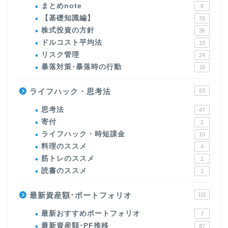
まとめnote
8
【基礎知識編】
78
株式投資の方針
36
ドルコスト平均法
10
リスク管理
24
暴落対策･暴落時の行動
16
ライフハック・思考法
63
思考法
47
寄付
2
ライフハック・時短課金
10
料理のススメ
4
筋トレのススメ
2
読書のススメ
1
最新資産額･ポートフォリオ
111
最新おすすめポートフォリオ
7
最新資産額･PF推移
87