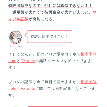
特許出願中なので、他社には真似できない！！
→運用額が大きくて待機資金が大きい人ほど、
ウ
ィブル証券
が有利になる。
特許出願中ですごい！
ダナハーちゃ
ん
そしてなんと、私のブログ限定コラボで
相場予測
note
と
FX note
の無料クーポンをゲットできま
す！
ブログの記事は全て無料で読めますが、
相場予測
note
と
FX note
に関しては有料記事となっていま
す。