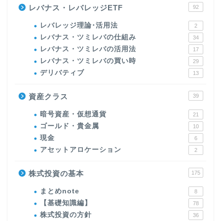
レバナス・レバレッジETF
92
レバレッジ理論･活用法
2
レバナス・ツミレバの仕組み
34
レバナス・ツミレバの活用法
17
レバナス・ツミレバの買い時
29
デリバティブ
13
資産クラス
39
暗号資産・仮想通貨
21
ゴールド・貴金属
10
現金
6
アセットアロケーション
2
株式投資の基本
175
まとめnote
8
【基礎知識編】
78
株式投資の方針
36