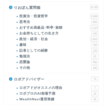
りおぽん質問箱
8,130
投資法・投資哲学
2,668
思考法
968
おすすめ高級品･料亭･旅館
1,124
お金持ちとしての生き方
146
政治・経済・社会
2,801
趣味
766
記者としての経験
129
勉強法
63
恋愛論
250
その他
106
ロボアドバイザー
73
ロボアドがオススメの理由
7
ロボプロのAI相場予測
20
WealthNavi運用実績
45