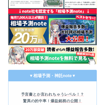
▼相場予測・神託note
▼
予言書とか言われちゃうレベル！？
驚異の的中率！
爆益銘柄の公開！