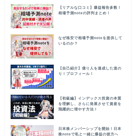
【リアルな口コミ】爆益報告多数！
相場予測noteの評判まとめ！
なぜ格安で相場予測noteを提供して
いるのか？
【自己紹介】億り人を達成した道の
り！プロフィール！
【初級編】インデックス投資の本質
を理解し、さらに発展させて資産を
飛躍的に増やす方法！
日本株メンバーシップを開始！日本
株noteで私と一緒に爆益の彼方へ