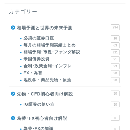
カテゴリー
相場予測と世界の未来予測
294
必須の証券口座
16
毎月の相場予測実績まとめ
63
相場予測･市況･ファンダ解説
211
米国債券投資
21
金利･政策金利･インフレ
23
FX・為替
20
地政学・商品先物・原油
20
先物・CFD初心者向け解説
30
IG証券の使い方
30
為替･FX初心者向け解説
5
為替･FXの知識
5