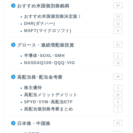
おすすめ米国個別株銘柄
34
おすすめ米国個別株決定版！
15
DHR(ダナハー)
10
MSFT(マイクロソフト)
9
グロース・連続増配株投資
31
半導体･SOXL･SMH
1
NASDAQ100･QQQ･VIG
16
高配当株･配当金考察
46
株主優待
4
高配当メリットデメリット
25
SPYD･VYM･高配当ETF
9
高配当個別株考察まとめ
7
日本株・中国株
15