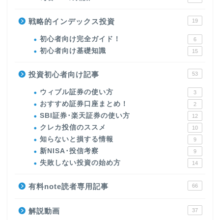
戦略的インデックス投資
19
初心者向け完全ガイド！
6
初心者向け基礎知識
15
投資初心者向け記事
53
ウィブル証券の使い方
3
おすすめ証券口座まとめ！
2
SBI証券･楽天証券の使い方
12
クレカ投信のススメ
10
知らないと損する情報
9
新NISA･投信考察
9
失敗しない投資の始め方
14
有料note読者専用記事
66
解説動画
37