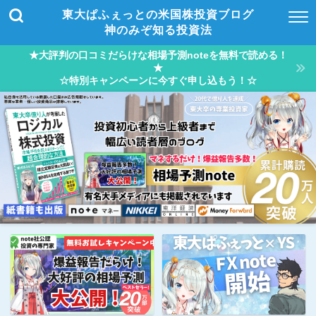
東大ぱふぇっとの米国株投資ブログ
神のみぞ知る投資法
★大評判の口コミだらけな相場予測noteを無料で読める！
★
☆特別キャンペーンに今すぐ申し込もう！☆