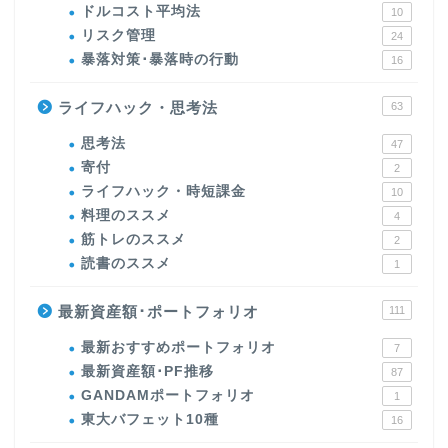
ドルコスト平均法
10
リスク管理
24
暴落対策･暴落時の行動
16
ライフハック・思考法
63
思考法
47
寄付
2
ライフハック・時短課金
10
料理のススメ
4
筋トレのススメ
2
読書のススメ
1
最新資産額･ポートフォリオ
111
最新おすすめポートフォリオ
7
最新資産額･PF推移
87
GANDAMポートフォリオ
1
東大バフェット10種
16