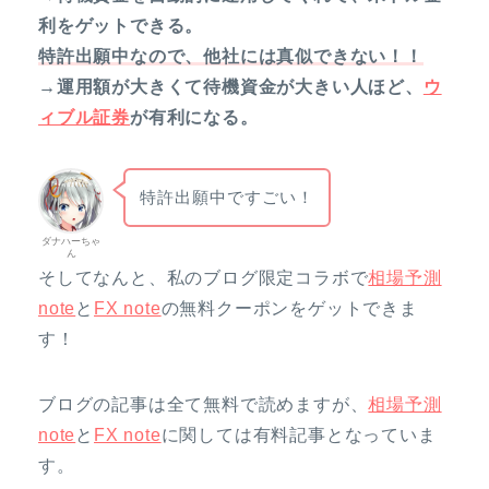
利をゲットできる。
特許出願中なので、他社には真似できない！！
→運用額が大きくて待機資金が大きい人ほど、
ウ
ィブル証券
が有利になる。
特許出願中ですごい！
ダナハーちゃ
ん
そしてなんと、私のブログ限定コラボで
相場予測
note
と
FX note
の無料クーポンをゲットできま
す！
ブログの記事は全て無料で読めますが、
相場予測
note
と
FX note
に関しては有料記事となっていま
す。