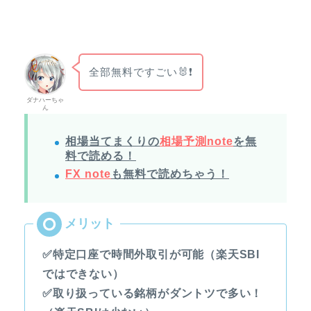
全部無料ですごい🐰❗
ダナハーちゃ
ん
相場当てまくりの
相場予測note
を無
料で読める！
FX note
も無料で読めちゃう！
✅特定口座で時間外取引が可能（楽天SBI
ではできない）
✅取り扱っている銘柄がダントツで多い！