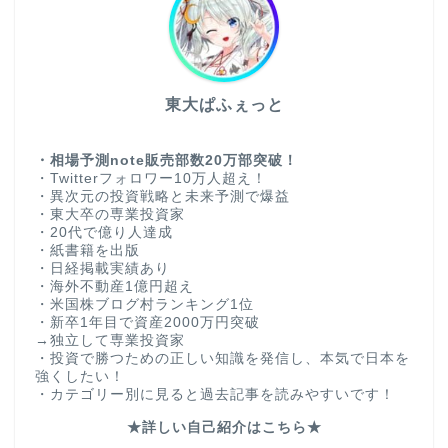
東大ぱふぇっと
・相場予測note販売部数20万部突破！
・Twitterフォロワー10万人超え！
・異次元の投資戦略と未来予測で爆益
・東大卒の専業投資家
・20代で億り人達成
・紙書籍を出版
・日経掲載実績あり
・海外不動産1億円超え
・米国株ブログ村ランキング1位
・新卒1年目で資産2000万円突破
→独立して専業投資家
・投資で勝つための正しい知識を発信し、本気で日本を
強くしたい！
・カテゴリー別に見ると過去記事を読みやすいです！
★詳しい自己紹介はこちら★