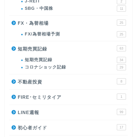
J-REIT
2
SBG・中国株
11
FX・為替相場
25
FX/為替相場予測
25
短期売買記録
63
短期売買記録
34
コロナショック記録
29
不動産投資
8
FIRE･セミリタイア
1
LINE週報
99
初心者ガイド
17