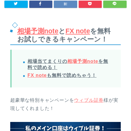
相場予測note
と
FX note
を無料
お試しできるキャンペーン！
相場当てまくりの
相場予測note
を無
料で読める！
FX note
も無料で読めちゃう！
超豪華な特別キャンペーンを
ウィブル証券
様が実
現してくれました！