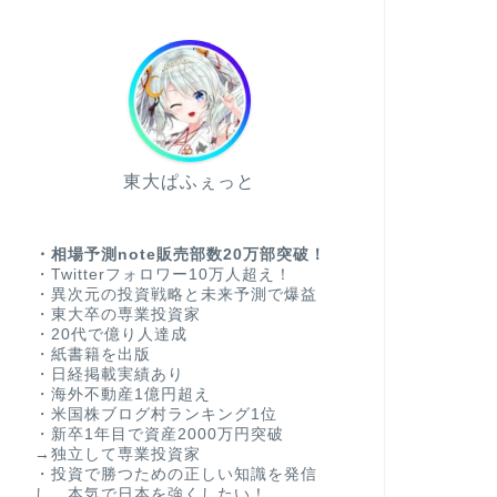
東大ぱふぇっと
・相場予測note販売部数20万部突破！
・Twitterフォロワー10万人超え！
・異次元の投資戦略と未来予測で爆益
・東大卒の専業投資家
・20代で億り人達成
・紙書籍を出版
・日経掲載実績あり
・海外不動産1億円超え
・米国株ブログ村ランキング1位
・新卒1年目で資産2000万円突破
→独立して専業投資家
・投資で勝つための正しい知識を発信
し、本気で日本を強くしたい！