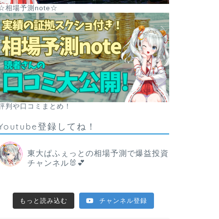
☆相場予測note☆
評判や口コミまとめ！
Youtube登録してね！
東大ぱふぇっとの相場予測で爆益投資
チャンネル🐰💕
もっと読み込む
チャンネル登録