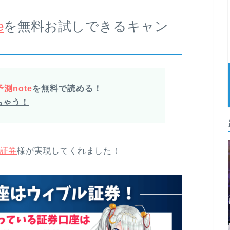
e
を無料お試しできるキャン
測note
を無料で読める！
ちゃう！
証券
様が実現してくれました！