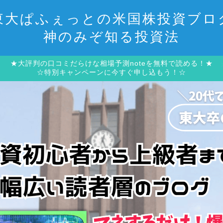
東大ぱふぇっとの米国株投資ブロ
神のみぞ知る投資法
★大評判の口コミだらけな相場予測noteを無料で読める！★
☆特別キャンペーンに今すぐ申し込もう！☆