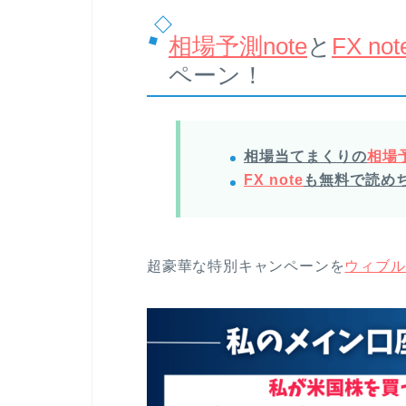
相場予測note
と
FX not
ペーン！
相場当てまくりの
相場予
FX note
も無料で読め
超豪華な特別キャンペーンを
ウィブル