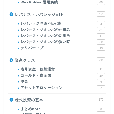
WealthNavi運用実績
45
レバナス・レバレッジETF
92
レバレッジ理論･活用法
2
レバナス・ツミレバの仕組み
34
レバナス・ツミレバの活用法
17
レバナス・ツミレバの買い時
29
デリバティブ
13
資産クラス
39
暗号資産・仮想通貨
21
ゴールド・貴金属
10
現金
6
アセットアロケーション
2
株式投資の基本
175
まとめnote
8