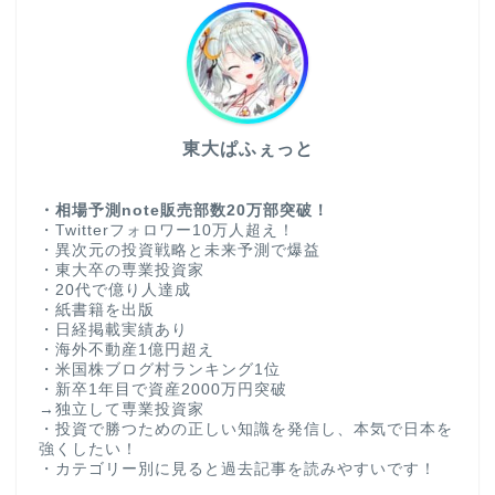
東大ぱふぇっと
・相場予測note販売部数20万部突破！
・Twitterフォロワー10万人超え！
・異次元の投資戦略と未来予測で爆益
・東大卒の専業投資家
・20代で億り人達成
・紙書籍を出版
・日経掲載実績あり
・海外不動産1億円超え
・米国株ブログ村ランキング1位
・新卒1年目で資産2000万円突破
→独立して専業投資家
・投資で勝つための正しい知識を発信し、本気で日本を
強くしたい！
・カテゴリー別に見ると過去記事を読みやすいです！