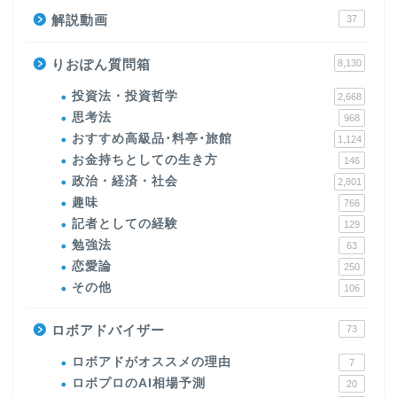
解説動画
37
りおぽん質問箱
8,130
投資法・投資哲学
2,668
思考法
968
おすすめ高級品･料亭･旅館
1,124
お金持ちとしての生き方
146
政治・経済・社会
2,801
趣味
766
記者としての経験
129
勉強法
63
恋愛論
250
その他
106
ロボアドバイザー
73
ロボアドがオススメの理由
7
ロボプロのAI相場予測
20