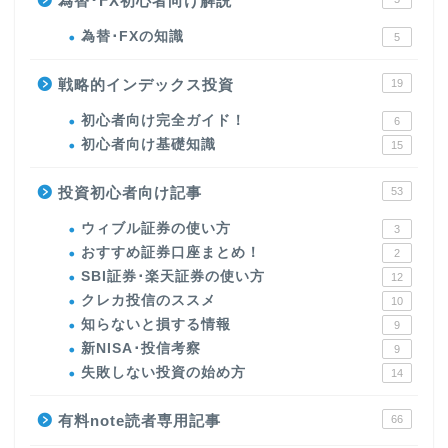
為替･FX初心者向け解説
為替･FXの知識
5
戦略的インデックス投資
19
初心者向け完全ガイド！
6
初心者向け基礎知識
15
投資初心者向け記事
53
ウィブル証券の使い方
3
おすすめ証券口座まとめ！
2
SBI証券･楽天証券の使い方
12
クレカ投信のススメ
10
知らないと損する情報
9
新NISA･投信考察
9
失敗しない投資の始め方
14
有料note読者専用記事
66