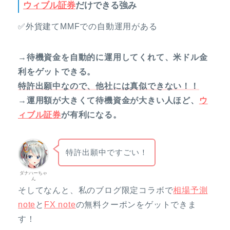
ウィブル証券
だけできる強み
✅外貨建てMMFでの自動運用がある
→待機資金を自動的に運用してくれて、米ドル金
利をゲットできる。
特許出願中なので、他社には真似できない！！
→運用額が大きくて待機資金が大きい人ほど、
ウ
ィブル証券
が有利になる。
特許出願中ですごい！
ダナハーちゃ
ん
そしてなんと、私のブログ限定コラボで
相場予測
note
と
FX note
の無料クーポンをゲットできま
す！