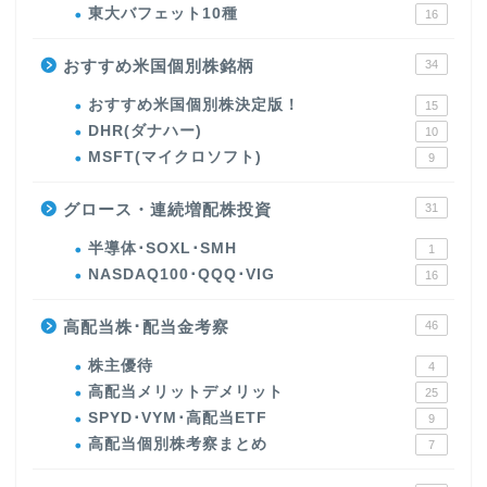
東大バフェット10種
16
おすすめ米国個別株銘柄
34
おすすめ米国個別株決定版！
15
DHR(ダナハー)
10
MSFT(マイクロソフト)
9
グロース・連続増配株投資
31
半導体･SOXL･SMH
1
NASDAQ100･QQQ･VIG
16
高配当株･配当金考察
46
株主優待
4
高配当メリットデメリット
25
SPYD･VYM･高配当ETF
9
高配当個別株考察まとめ
7