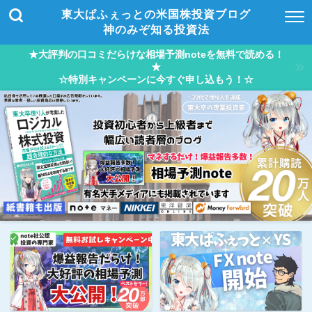
東大ぱふぇっとの米国株投資ブログ
神のみぞ知る投資法
★大評判の口コミだらけな相場予測noteを無料で読める！
★
☆特別キャンペーンに今すぐ申し込もう！☆