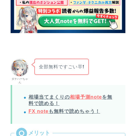
全部無料ですごい🐰❗
ダナハーちゃ
ん
相場当てまくりの
相場予測note
を無
料で読める！
FX note
も無料で読めちゃう！