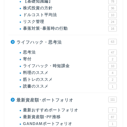
【基礎知識編】
78
株式投資の方針
36
ドルコスト平均法
10
リスク管理
24
暴落対策･暴落時の行動
16
ライフハック・思考法
63
思考法
47
寄付
2
ライフハック・時短課金
10
料理のススメ
4
筋トレのススメ
2
読書のススメ
1
最新資産額･ポートフォリオ
111
最新おすすめポートフォリオ
7
最新資産額･PF推移
87
GANDAMポートフォリオ
1