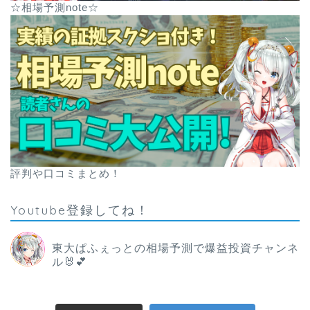
☆相場予測note☆
評判や口コミまとめ！
Youtube登録してね！
東大ぱふぇっとの相場予測で爆益投資チャンネ
ル🐰💕