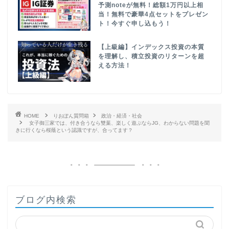
予測noteが無料！総額1万円以上相
当！無料で豪華4点セットをプレゼン
ト！今すぐ申し込もう！
【上級編】インデックス投資の本質
を理解し、積立投資のリターンを超
える方法！
HOME
りおぽん質問箱
政治・経済・社会
女子御三家では、付き合うなら雙葉、楽しく遊ぶならJG、わからない問題を聞
きに行くなら桜蔭という認識ですが、合ってます？
ブログ内検索