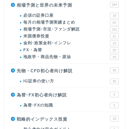
相場予測と世界の未来予測
294
必須の証券口座
16
毎月の相場予測実績まとめ
63
相場予測･市況･ファンダ解説
211
米国債券投資
21
金利･政策金利･インフレ
23
FX・為替
20
地政学・商品先物・原油
20
先物・CFD初心者向け解説
30
IG証券の使い方
30
為替･FX初心者向け解説
5
為替･FXの知識
5
戦略的インデックス投資
19