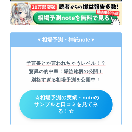
▼相場予測・神託note
▼
予言書とか言われちゃうレベル！？
驚異の的中率！
爆益銘柄の公開！
別格すぎる相場予測
を公開中！
☆相場予測の実績・noteの
サンプルと口コミを見てみ
る！☆