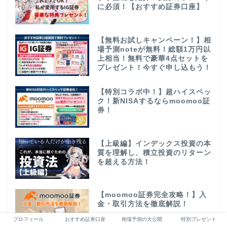
に必須！【おすすめ証券口座】
【無料お試しキャンペーン！】相
場予測noteが無料！総額1万円以
上相当！無料で豪華4点セットを
プレゼント！今すぐ申し込もう！
【特別コラボ中！】超ハイスペッ
ク！新NISAするならmoomoo証
券！
【上級編】インデックス投資の本
質を理解し、積立投資のリターン
を超える方法！
【moomoo証券完全攻略！】入
金・取引方法を徹底解説！
プロフィール
おすすめ証券口座
相場予測の大公開
特別プレゼント