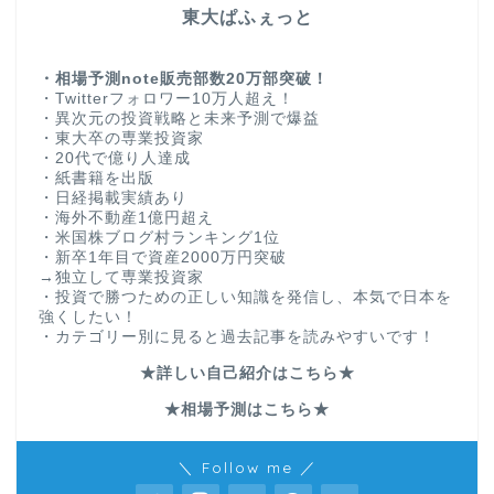
東大ぱふぇっと
・相場予測note販売部数20万部突破！
・Twitterフォロワー10万人超え！
・異次元の投資戦略と未来予測で爆益
・東大卒の専業投資家
・20代で億り人達成
・紙書籍を出版
・日経掲載実績あり
・海外不動産1億円超え
・米国株ブログ村ランキング1位
・新卒1年目で資産2000万円突破
→独立して専業投資家
・投資で勝つための正しい知識を発信し、本気で日本を
強くしたい！
・カテゴリー別に見ると過去記事を読みやすいです！
★詳しい自己紹介はこちら★
★相場予測はこちら★
＼ Follow me ／