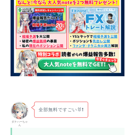
全部無料ですごい🐰❗
ダナハーちゃ
ん