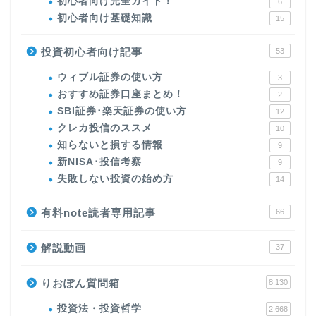
初心者向け完全ガイド！
6
初心者向け基礎知識
15
投資初心者向け記事
53
ウィブル証券の使い方
3
おすすめ証券口座まとめ！
2
SBI証券･楽天証券の使い方
12
クレカ投信のススメ
10
知らないと損する情報
9
新NISA･投信考察
9
失敗しない投資の始め方
14
有料note読者専用記事
66
解説動画
37
りおぽん質問箱
8,130
投資法・投資哲学
2,668