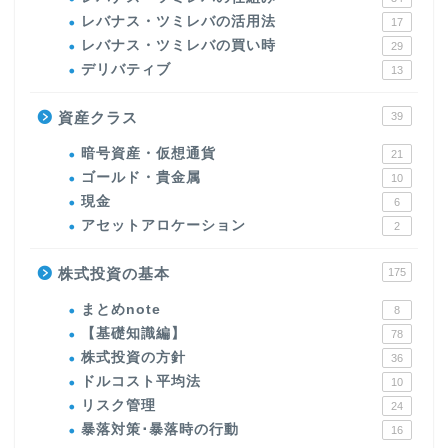
レバナス・ツミレバの活用法
17
レバナス・ツミレバの買い時
29
デリバティブ
13
資産クラス
39
暗号資産・仮想通貨
21
ゴールド・貴金属
10
現金
6
アセットアロケーション
2
株式投資の基本
175
まとめnote
8
【基礎知識編】
78
株式投資の方針
36
ドルコスト平均法
10
リスク管理
24
暴落対策･暴落時の行動
16