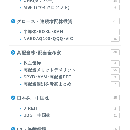
DHR(ダナハー)
10
MSFT(マイクロソフト)
9
グロース・連続増配株投資
31
半導体･SOXL･SMH
1
NASDAQ100･QQQ･VIG
16
高配当株･配当金考察
46
株主優待
4
高配当メリットデメリット
25
SPYD･VYM･高配当ETF
9
高配当個別株考察まとめ
7
日本株・中国株
15
J-REIT
2
SBG・中国株
11
FX・為替相場
25