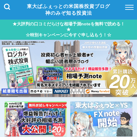
東大ぱふぇっとの米国株投資ブログ
神のみぞ知る投資法
★大評判の口コミだらけな相場予測noteを無料で読める！
★
☆特別キャンペーンに今すぐ申し込もう！☆