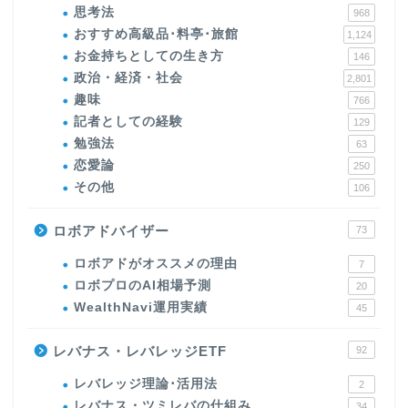
思考法
968
おすすめ高級品･料亭･旅館
1,124
お金持ちとしての生き方
146
政治・経済・社会
2,801
趣味
766
記者としての経験
129
勉強法
63
恋愛論
250
その他
106
ロボアドバイザー
73
ロボアドがオススメの理由
7
ロボプロのAI相場予測
20
WealthNavi運用実績
45
レバナス・レバレッジETF
92
レバレッジ理論･活用法
2
レバナス・ツミレバの仕組み
34