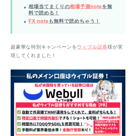
相場当てまくりの
相場予測note
を無
料で読める！
FX note
も無料で読めちゃう！
超豪華な特別キャンペーンを
ウィブル証券
様が実
現してくれました！