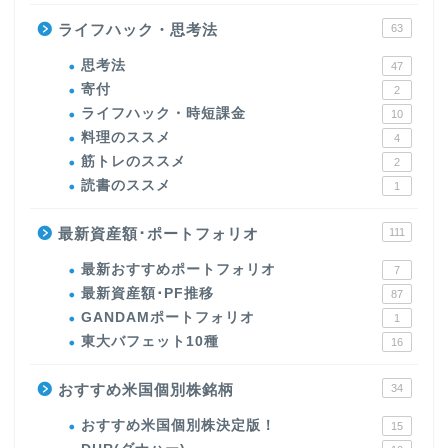
ライフハック・思考法
63
思考法
47
寄付
2
ライフハック・時短課金
10
料理のススメ
4
筋トレのススメ
2
読書のススメ
1
最新資産額･ポートフォリオ
111
最新おすすめポートフォリオ
7
最新資産額･PF推移
87
GANDAMポートフォリオ
1
東大バフェット10種
16
おすすめ米国個別株銘柄
34
おすすめ米国個別株決定版！
15