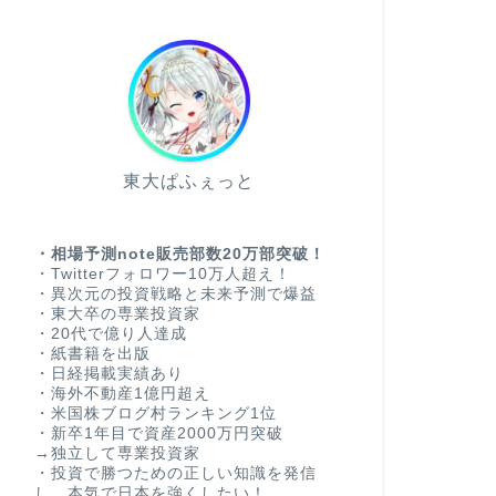
東大ぱふぇっと
・相場予測note販売部数20万部突破！
・Twitterフォロワー10万人超え！
・異次元の投資戦略と未来予測で爆益
・東大卒の専業投資家
・20代で億り人達成
・紙書籍を出版
・日経掲載実績あり
・海外不動産1億円超え
・米国株ブログ村ランキング1位
・新卒1年目で資産2000万円突破
→独立して専業投資家
・投資で勝つための正しい知識を発信
し、本気で日本を強くしたい！