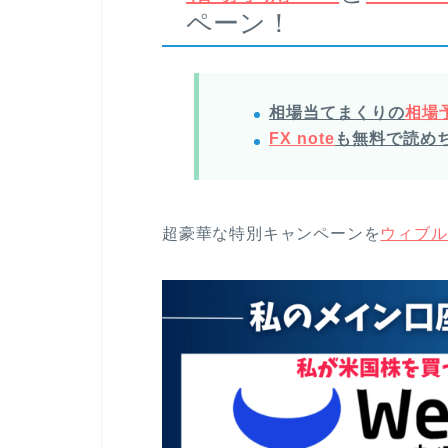
ペーン！
相場当てまくりの
相場予
FX note
も無料で読め
超豪華な特別キャンペーンを
ウィブル