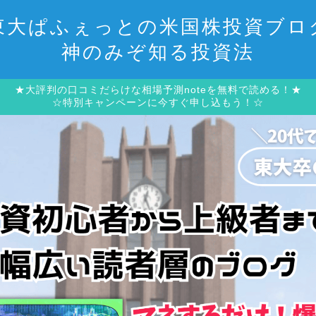
東大ぱふぇっとの米国株投資ブロ
神のみぞ知る投資法
★大評判の口コミだらけな相場予測noteを無料で読める！★
☆特別キャンペーンに今すぐ申し込もう！☆