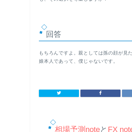
回答
もちろんですよ。親としては孫の顔が見
娘本人であって、僕じゃないです。
相場予測note
と
FX not