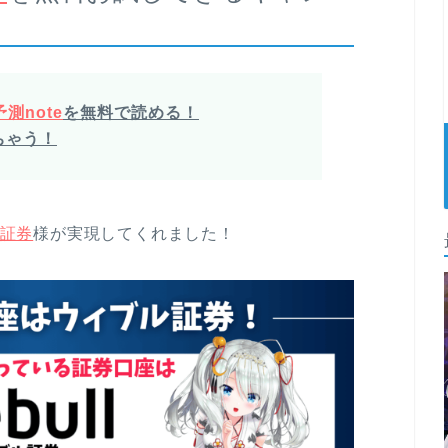
測note
を無料で読める！
ちゃう！
証券
様が実現してくれました！