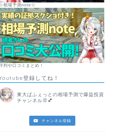
☆相場予測note☆
評判や口コミまとめ！
Youtube登録してね！
東大ぱふぇっとの相場予測で爆益投資
チャンネル🐰💕
チャンネル登録