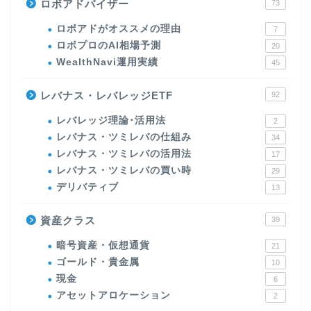
ロボアドバイザー
73
ロボアドがオススメの理由
7
ロボプロのAI相場予測
20
WealthNavi運用実績
45
レバナス・レバレッジETF
92
レバレッジ理論･活用法
2
レバナス・ツミレバの仕組み
34
レバナス・ツミレバの活用法
17
レバナス・ツミレバの買い時
29
デリバティブ
13
資産クラス
39
暗号資産・仮想通貨
21
ゴールド・貴金属
10
現金
6
アセットアロケーション
2