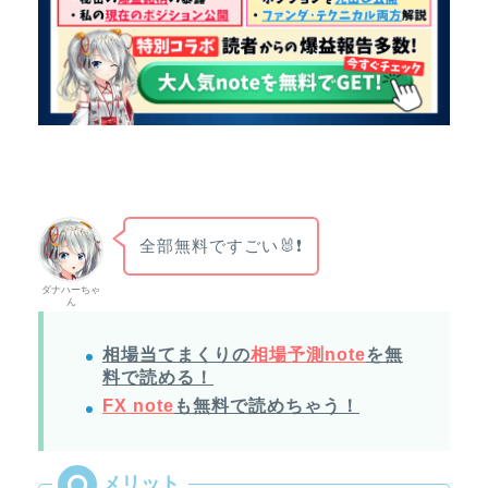
全部無料ですごい🐰❗
ダナハーちゃ
ん
相場当てまくりの
相場予測note
を無
料で読める！
FX note
も無料で読めちゃう！