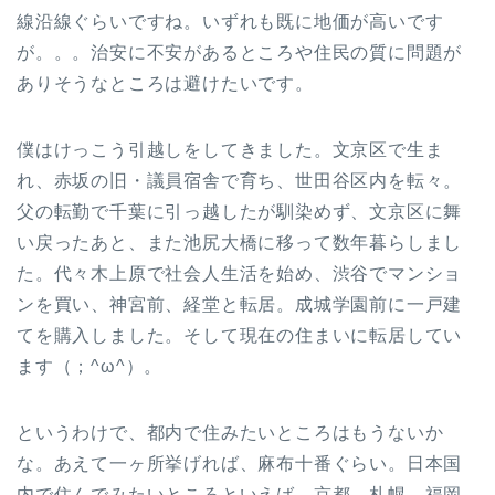
線沿線ぐらいですね。いずれも既に地価が高いです
が。。。治安に不安があるところや住民の質に問題が
ありそうなところは避けたいです。
僕はけっこう引越しをしてきました。文京区で生ま
れ、赤坂の旧・議員宿舎で育ち、世田谷区内を転々。
父の転勤で千葉に引っ越したが馴染めず、文京区に舞
い戻ったあと、また池尻大橋に移って数年暮らしまし
た。代々木上原で社会人生活を始め、渋谷でマンショ
ンを買い、神宮前、経堂と転居。成城学園前に一戸建
てを購入しました。そして現在の住まいに転居してい
ます（；^ω^）。
というわけで、都内で住みたいところはもうないか
な。あえて一ヶ所挙げれば、麻布十番ぐらい。日本国
内で住んでみたいところといえば、京都、札幌、福岡