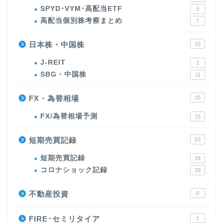
SPYD･VYM･高配当ETF
9
高配当個別株考察まとめ
7
日本株・中国株
15
J-REIT
2
SBG・中国株
11
FX・為替相場
25
FX/為替相場予測
25
短期売買記録
63
短期売買記録
34
コロナショック記録
29
不動産投資
8
FIRE･セミリタイア
1