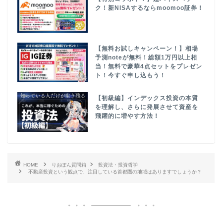
ク！新NISAするならmoomoo証券！
【無料お試しキャンペーン！】相場
予測noteが無料！総額1万円以上相
当！無料で豪華4点セットをプレゼン
ト！今すぐ申し込もう！
【初級編】インデックス投資の本質
を理解し、さらに発展させて資産を
飛躍的に増やす方法！
HOME
りおぽん質問箱
投資法・投資哲学
不動産投資という観点で、注目している首都圏の地域はありますでしょうか？