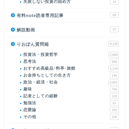
失敗しない投資の始め方
14
有料note読者専用記事
66
解説動画
37
りおぽん質問箱
8,130
投資法・投資哲学
2,668
思考法
968
おすすめ高級品･料亭･旅館
1,124
お金持ちとしての生き方
146
政治・経済・社会
2,801
趣味
766
記者としての経験
129
勉強法
63
恋愛論
250
その他
106