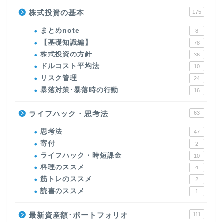
株式投資の基本
175
まとめnote
8
【基礎知識編】
78
株式投資の方針
36
ドルコスト平均法
10
リスク管理
24
暴落対策･暴落時の行動
16
ライフハック・思考法
63
思考法
47
寄付
2
ライフハック・時短課金
10
料理のススメ
4
筋トレのススメ
2
読書のススメ
1
最新資産額･ポートフォリオ
111