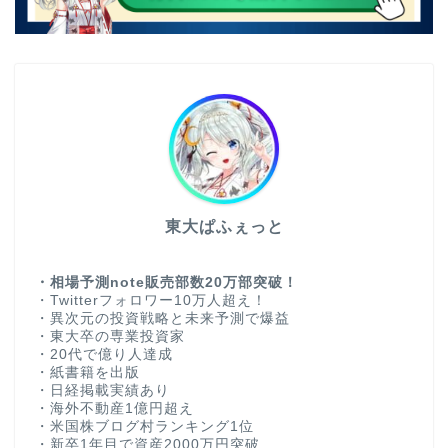
東大ぱふぇっと
・相場予測note販売部数20万部突破！
・Twitterフォロワー10万人超え！
・異次元の投資戦略と未来予測で爆益
・東大卒の専業投資家
・20代で億り人達成
・紙書籍を出版
・日経掲載実績あり
・海外不動産1億円超え
・米国株ブログ村ランキング1位
・新卒1年目で資産2000万円突破