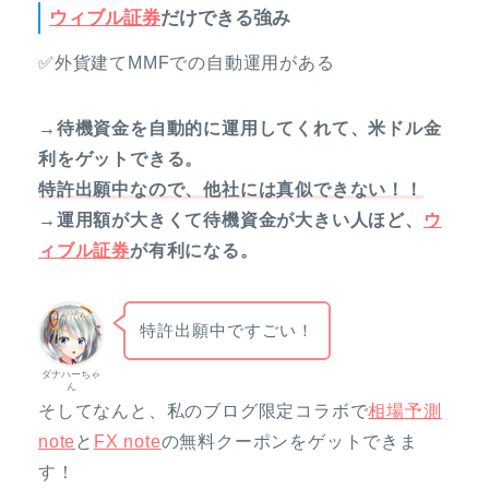
ウィブル証券
だけできる強み
✅外貨建てMMFでの自動運用がある
→待機資金を自動的に運用してくれて、米ドル金
利をゲットできる。
特許出願中なので、他社には真似できない！！
→運用額が大きくて待機資金が大きい人ほど、
ウ
ィブル証券
が有利になる。
特許出願中ですごい！
ダナハーちゃ
ん
そしてなんと、私のブログ限定コラボで
相場予測
note
と
FX note
の無料クーポンをゲットできま
す！