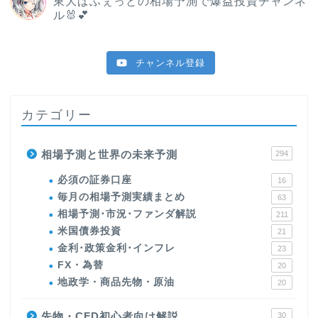
東大ぱふぇっとの相場予測で爆益投資チャンネ
ル🐰💕
チャンネル登録
カテゴリー
相場予測と世界の未来予測
294
必須の証券口座
16
毎月の相場予測実績まとめ
63
相場予測･市況･ファンダ解説
211
米国債券投資
21
金利･政策金利･インフレ
23
FX・為替
20
地政学・商品先物・原油
20
先物・CFD初心者向け解説
30