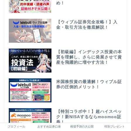
め！
【ウィブル証券完全攻略！】入
金・取引方法を徹底解説！
【初級編】インデックス投資の本
質を理解し、さらに発展させて資
産を飛躍的に増やす方法！
米国株投資の最適解！ウィブル証
券の圧倒的メリット！
【特別コラボ中！】超ハイスペッ
ク！新NISAするならmoomoo証
券！
プロフィール
おすすめ証券口座
相場予測の大公開
特別プレゼント