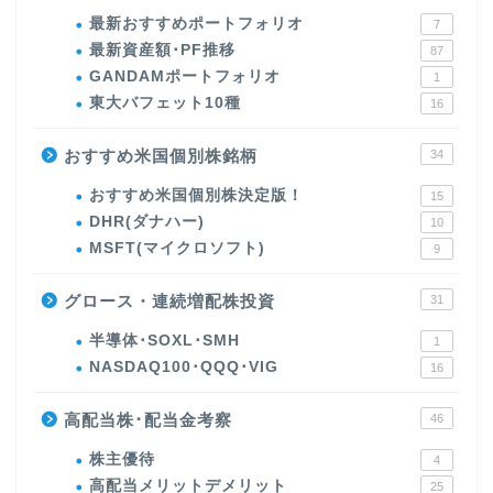
最新おすすめポートフォリオ
7
最新資産額･PF推移
87
GANDAMポートフォリオ
1
東大バフェット10種
16
おすすめ米国個別株銘柄
34
おすすめ米国個別株決定版！
15
DHR(ダナハー)
10
MSFT(マイクロソフト)
9
グロース・連続増配株投資
31
半導体･SOXL･SMH
1
NASDAQ100･QQQ･VIG
16
高配当株･配当金考察
46
株主優待
4
高配当メリットデメリット
25