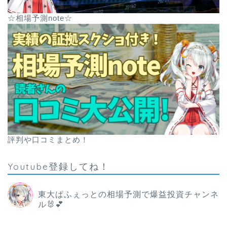
☆相場予測note☆
評判や口コミまとめ！
Youtube登録してね！
東大ぱふぇっとの相場予測で爆益投資チャンネ
ル🐰💕