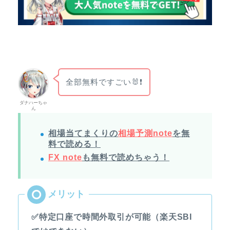
全部無料ですごい🐰❗
ダナハーちゃ
ん
相場当てまくりの
相場予測note
を無
料で読める！
FX note
も無料で読めちゃう！
✅特定口座で時間外取引が可能（楽天SBI