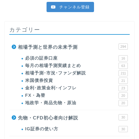
チャンネル登録
カテゴリー
相場予測と世界の未来予測
294
必須の証券口座
16
毎月の相場予測実績まとめ
63
相場予測･市況･ファンダ解説
211
米国債券投資
21
金利･政策金利･インフレ
23
FX・為替
20
地政学・商品先物・原油
20
先物・CFD初心者向け解説
30
IG証券の使い方
30