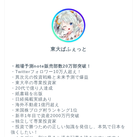
東大ぱふぇっと
・相場予測note販売部数20万部突破！
・Twitterフォロワー10万人超え！
・異次元の投資戦略と未来予測で爆益
・東大卒の専業投資家
・20代で億り人達成
・紙書籍を出版
・日経掲載実績あり
・海外不動産1億円超え
・米国株ブログ村ランキング1位
・新卒1年目で資産2000万円突破
→独立して専業投資家
・投資で勝つための正しい知識を発信し、本気で日本を
強くしたい！