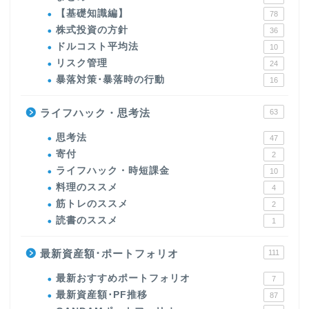
【基礎知識編】
78
株式投資の方針
36
ドルコスト平均法
10
リスク管理
24
暴落対策･暴落時の行動
16
ライフハック・思考法
63
思考法
47
寄付
2
ライフハック・時短課金
10
料理のススメ
4
筋トレのススメ
2
読書のススメ
1
最新資産額･ポートフォリオ
111
最新おすすめポートフォリオ
7
最新資産額･PF推移
87