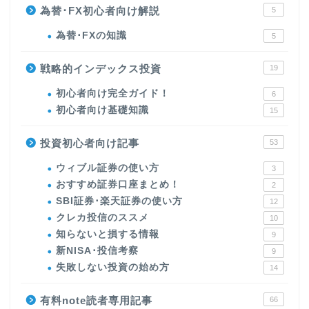
為替･FX初心者向け解説
5
為替･FXの知識
5
戦略的インデックス投資
19
初心者向け完全ガイド！
6
初心者向け基礎知識
15
投資初心者向け記事
53
ウィブル証券の使い方
3
おすすめ証券口座まとめ！
2
SBI証券･楽天証券の使い方
12
クレカ投信のススメ
10
知らないと損する情報
9
新NISA･投信考察
9
失敗しない投資の始め方
14
有料note読者専用記事
66