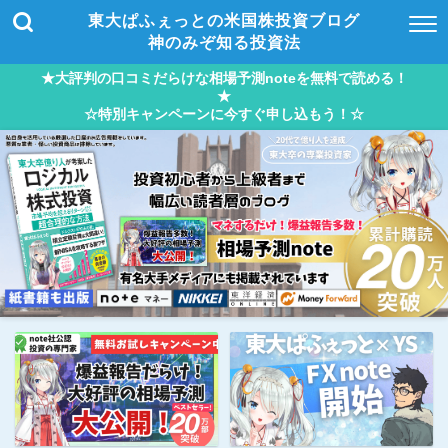
東大ぱふぇっとの米国株投資ブログ
神のみぞ知る投資法
★大評判の口コミだらけな相場予測noteを無料で読める！
★
☆特別キャンペーンに今すぐ申し込もう！☆