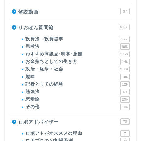
解説動画
37
りおぽん質問箱
8,130
投資法・投資哲学
2,668
思考法
968
おすすめ高級品･料亭･旅館
1,124
お金持ちとしての生き方
146
政治・経済・社会
2,801
趣味
766
記者としての経験
129
勉強法
63
恋愛論
250
その他
106
ロボアドバイザー
73
ロボアドがオススメの理由
7
ロボプロのAI相場予測