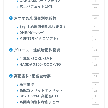
GANDAMポートフォリオ
1
東大バフェット10種
16
おすすめ米国個別株銘柄
34
おすすめ米国個別株決定版！
15
DHR(ダナハー)
10
MSFT(マイクロソフト)
9
グロース・連続増配株投資
31
半導体･SOXL･SMH
1
NASDAQ100･QQQ･VIG
16
高配当株･配当金考察
46
株主優待
4
高配当メリットデメリット
25
SPYD･VYM･高配当ETF
9
高配当個別株考察まとめ
7