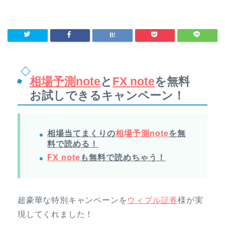
相場予測note
と
FX note
を無料
お試しできるキャンペーン！
相場当てまくりの
相場予測note
を無
料で読める！
FX note
も無料で読めちゃう！
超豪華な特別キャンペーンを
ウィブル証券
様が実
現してくれました！