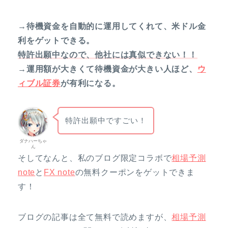
→待機資金を自動的に運用してくれて、米ドル金
利をゲットできる。
特許出願中なので、他社には真似できない！！
→運用額が大きくて待機資金が大きい人ほど、
ウ
ィブル証券
が有利になる。
特許出願中ですごい！
ダナハーちゃ
ん
そしてなんと、私のブログ限定コラボで
相場予測
note
と
FX note
の無料クーポンをゲットできま
す！
ブログの記事は全て無料で読めますが、
相場予測