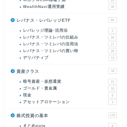
20
WealthNavi運用実績
45
レバナス・レバレッジETF
92
レバレッジ理論･活用法
2
レバナス・ツミレバの仕組み
34
レバナス・ツミレバの活用法
17
レバナス・ツミレバの買い時
29
デリバティブ
13
資産クラス
39
暗号資産・仮想通貨
21
ゴールド・貴金属
10
現金
6
アセットアロケーション
2
株式投資の基本
175
まとめnote
8