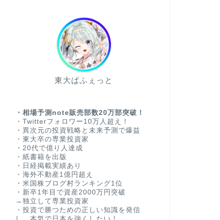
東大ぱふぇっと
・相場予測note販売部数20万部突破！
・Twitterフォロワー10万人超え！
・異次元の投資戦略と未来予測で爆益
・東大卒の専業投資家
・20代で億り人達成
・紙書籍を出版
・日経掲載実績あり
・海外不動産1億円超え
・米国株ブログ村ランキング1位
・新卒1年目で資産2000万円突破
→独立して専業投資家
・投資で勝つための正しい知識を発信
し、本気で日本を強くしたい！