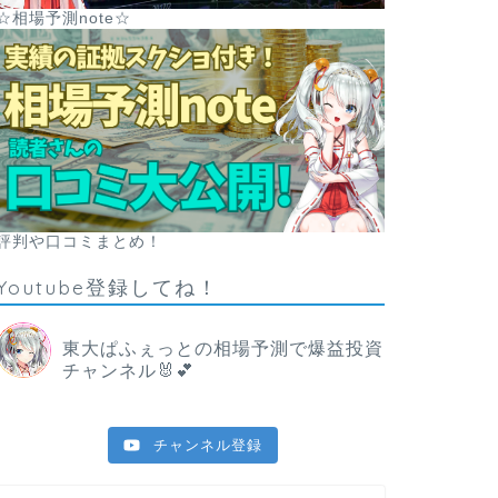
☆相場予測note☆
評判や口コミまとめ！
Youtube登録してね！
東大ぱふぇっとの相場予測で爆益投資
チャンネル🐰💕
チャンネル登録