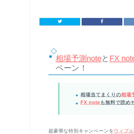
相場予測note
と
FX not
ペーン！
相場当てまくりの
相場予
FX note
も無料で読め
超豪華な特別キャンペーンを
ウィブル