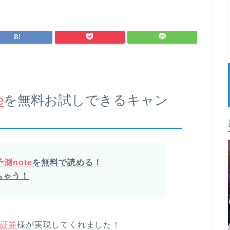
e
を無料お試しできるキャン
測note
を無料で読める！
ちゃう！
証券
様が実現してくれました！