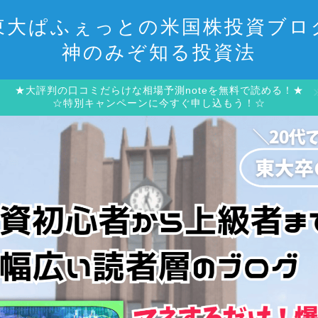
東大ぱふぇっとの米国株投資ブロ
神のみぞ知る投資法
★大評判の口コミだらけな相場予測noteを無料で読める！★
☆特別キャンペーンに今すぐ申し込もう！☆