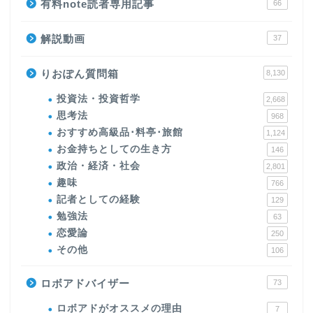
有料note読者専用記事
66
解説動画
37
りおぽん質問箱
8,130
投資法・投資哲学
2,668
思考法
968
おすすめ高級品･料亭･旅館
1,124
お金持ちとしての生き方
146
政治・経済・社会
2,801
趣味
766
記者としての経験
129
勉強法
63
恋愛論
250
その他
106
ロボアドバイザー
73
ロボアドがオススメの理由
7