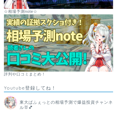
☆相場予測note☆
評判や口コミまとめ！
Youtube登録してね！
東大ぱふぇっとの相場予測で爆益投資チャンネ
ル🐰💕