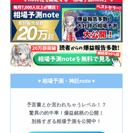
▼相場予測・神託note
▼
予言書とか言われちゃうレベル！？
驚異の的中率！
爆益銘柄の公開！
別格すぎる相場予測
を公開中！