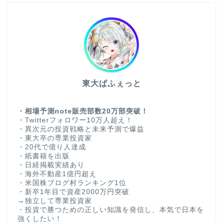
東大ぱふぇっと
・相場予測note販売部数20万部突破！
・Twitterフォロワー10万人超え！
・異次元の投資戦略と未来予測で爆益
・東大卒の専業投資家
・20代で億り人達成
・紙書籍を出版
・日経掲載実績あり
・海外不動産1億円超え
・米国株ブログ村ランキング1位
・新卒1年目で資産2000万円突破
→独立して専業投資家
・投資で勝つための正しい知識を発信し、本気で日本を
強くしたい！