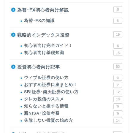
為替･FX初心者向け解説
5
為替･FXの知識
5
戦略的インデックス投資
19
初心者向け完全ガイド！
6
初心者向け基礎知識
15
投資初心者向け記事
53
ウィブル証券の使い方
3
おすすめ証券口座まとめ！
2
SBI証券･楽天証券の使い方
12
クレカ投信のススメ
10
知らないと損する情報
9
新NISA･投信考察
9
失敗しない投資の始め方
14