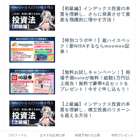
【初級編】インデックス投資の本
質を理解し、さらに発展させて資
産を飛躍的に増やす方法！
【特別コラボ中！】超ハイスペッ
ク！新NISAするならmoomoo証
券！
【無料お試しキャンペーン！】相
場予測noteが無料！総額1万円以
上相当！無料で豪華4点セットを
プレゼント！今すぐ申し込もう！
【上級編】インデックス投資の本
質を理解し、積立投資のリターン
を超える方法！
プロフィール
おすすめ証券口座
相場予測の大公開
特別プレゼント
【moomoo証券完全攻略！】入