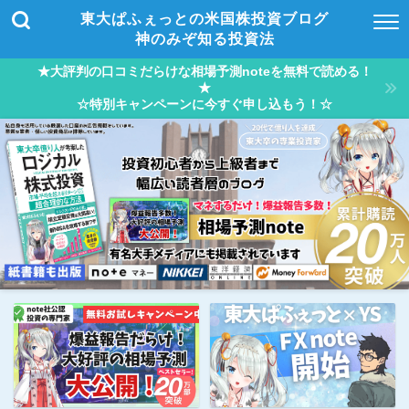
東大ぱふぇっとの米国株投資ブログ
神のみぞ知る投資法
★大評判の口コミだらけな相場予測noteを無料で読める！
★
☆特別キャンペーンに今すぐ申し込もう！☆