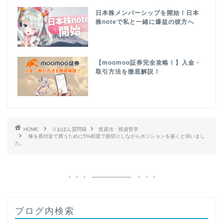
日本株メンバーシップを開始！日本
株noteで私と一緒に爆益の彼方へ
【moomoo証券完全攻略！】入金・
取引方法を徹底解説！
HOME
りおぽん質問箱
投資法・投資哲学
株を底付近で買うために5%程度で損切りしながらポジションを築くと伺いまし
た。
ブログ内検索