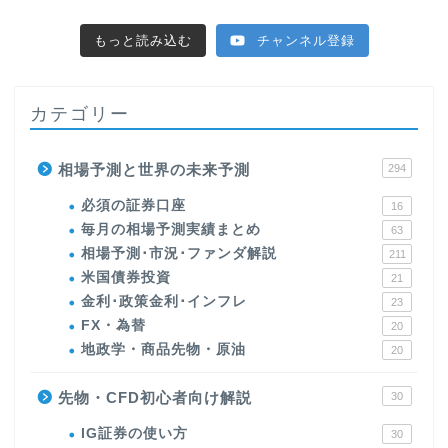
もっと読み込む
チャンネル登録
カテゴリー
相場予測と世界の未来予測
294
必須の証券口座
16
毎月の相場予測実績まとめ
63
相場予測･市況･ファンダ解説
211
米国債券投資
21
金利･政策金利･インフレ
23
FX・為替
20
地政学・商品先物・原油
20
先物・CFD初心者向け解説
30
IG証券の使い方
30