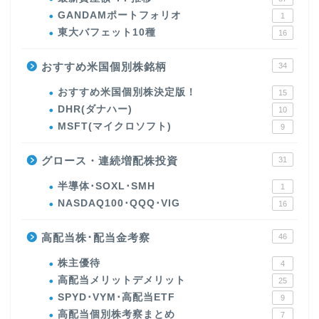
GANDAMポートフォリオ
1
東大バフェット10種
16
おすすめ米国個別株銘柄
34
おすすめ米国個別株決定版！
15
DHR(ダナハー)
10
MSFT(マイクロソフト)
9
グロース・連続増配株投資
31
半導体･SOXL･SMH
1
NASDAQ100･QQQ･VIG
16
高配当株･配当金考察
46
株主優待
4
高配当メリットデメリット
25
SPYD･VYM･高配当ETF
9
高配当個別株考察まとめ
7