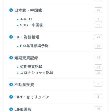
日本株・中国株
15
J-REIT
2
SBG・中国株
11
FX・為替相場
25
FX/為替相場予測
25
短期売買記録
63
短期売買記録
34
コロナショック記録
29
不動産投資
8
FIRE･セミリタイア
1
LINE週報
99