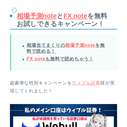
相場予測note
と
FX note
を無料
お試しできるキャンペーン！
相場当てまくりの
相場予測note
を無
料で読める！
FX note
も無料で読めちゃう！
超豪華な特別キャンペーンを
ウィブル証券
様が実
現してくれました！