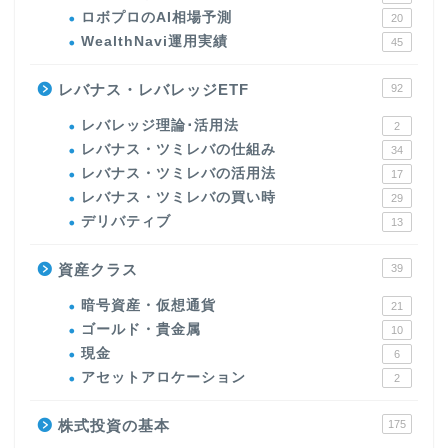
ロボプロのAI相場予測
20
WealthNavi運用実績
45
レバナス・レバレッジETF
92
レバレッジ理論･活用法
2
レバナス・ツミレバの仕組み
34
レバナス・ツミレバの活用法
17
レバナス・ツミレバの買い時
29
デリバティブ
13
資産クラス
39
暗号資産・仮想通貨
21
ゴールド・貴金属
10
現金
6
アセットアロケーション
2
株式投資の基本
175