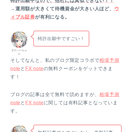
特許出願中なので、他社には真似できない！！
→運用額が大きくて待機資金が大きい人ほど、
ウ
ィブル証券
が有利になる。
特許出願中ですごい！
ダナハーちゃ
ん
そしてなんと、私のブログ限定コラボで
相場予測
note
と
FX note
の無料クーポンをゲットできま
す！
ブログの記事は全て無料で読めますが、
相場予測
note
と
FX note
に関しては有料記事となっていま
す。