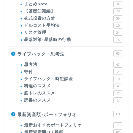
まとめnote
8
【基礎知識編】
78
株式投資の方針
36
ドルコスト平均法
10
リスク管理
24
暴落対策･暴落時の行動
16
ライフハック・思考法
63
思考法
47
寄付
2
ライフハック・時短課金
10
料理のススメ
4
筋トレのススメ
2
読書のススメ
1
最新資産額･ポートフォリオ
111
最新おすすめポートフォリオ
7
最新資産額･PF推移
87