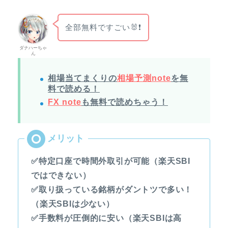
全部無料ですごい🐰❗
ダナハーちゃ
ん
相場当てまくりの
相場予測note
を無
料で読める！
FX note
も無料で読めちゃう！
✅特定口座で時間外取引が可能（楽天SBI
ではできない）
✅取り扱っている銘柄がダントツで多い！
（楽天SBIは少ない）
✅手数料が圧倒的に安い（楽天SBIは高