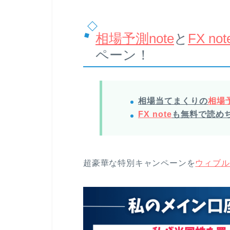
相場予測note
と
FX not
ペーン！
相場当てまくりの
相場予
FX note
も無料で読め
超豪華な特別キャンペーンを
ウィブル