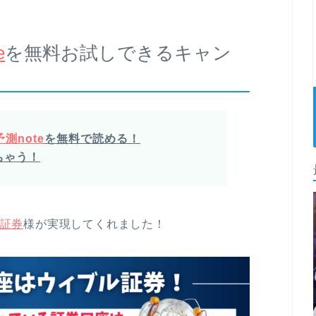
e
を無料お試しできるキャン
測note
を無料で読める！
ちゃう！
証券
様が実現してくれました！