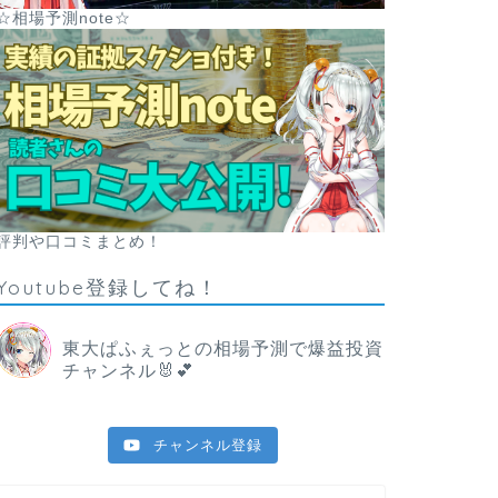
☆相場予測note☆
評判や口コミまとめ！
Youtube登録してね！
東大ぱふぇっとの相場予測で爆益投資
チャンネル🐰💕
チャンネル登録