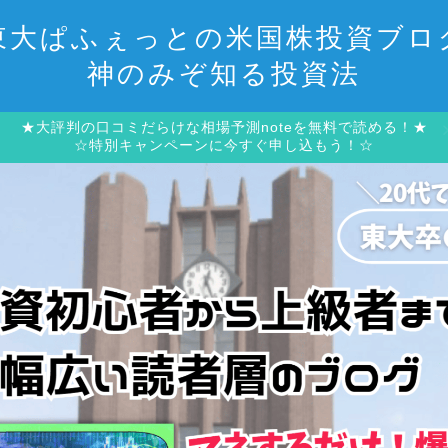
東大ぱふぇっとの米国株投資ブロ
神のみぞ知る投資法
★大評判の口コミだらけな相場予測noteを無料で読める！★
☆特別キャンペーンに今すぐ申し込もう！☆