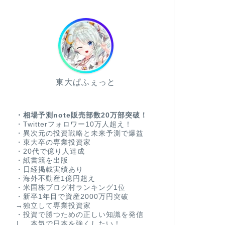
東大ぱふぇっと
・相場予測note販売部数20万部突破！
・Twitterフォロワー10万人超え！
・異次元の投資戦略と未来予測で爆益
・東大卒の専業投資家
・20代で億り人達成
・紙書籍を出版
・日経掲載実績あり
・海外不動産1億円超え
・米国株ブログ村ランキング1位
・新卒1年目で資産2000万円突破
→独立して専業投資家
・投資で勝つための正しい知識を発信
し、本気で日本を強くしたい！