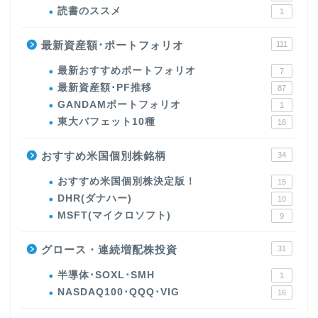
読書のススメ
1
最新資産額･ポートフォリオ
111
最新おすすめポートフォリオ
7
最新資産額･PF推移
87
GANDAMポートフォリオ
1
東大バフェット10種
16
おすすめ米国個別株銘柄
34
おすすめ米国個別株決定版！
15
DHR(ダナハー)
10
MSFT(マイクロソフト)
9
グロース・連続増配株投資
31
半導体･SOXL･SMH
1
NASDAQ100･QQQ･VIG
16