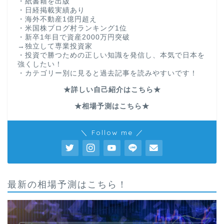
・紙書籍を出版
・日経掲載実績あり
・海外不動産1億円超え
・米国株ブログ村ランキング1位
・新卒1年目で資産2000万円突破
→独立して専業投資家
・投資で勝つための正しい知識を発信し、本気で日本を
強くしたい！
・カテゴリー別に見ると過去記事を読みやすいです！
★詳しい自己紹介はこちら★
★相場予測はこちら★
＼ Follow me ／
最新の相場予測はこちら！