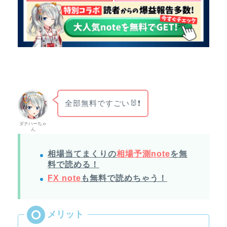
全部無料ですごい🐰❗
ダナハーちゃ
ん
相場当てまくりの
相場予測note
を無
料で読める！
FX note
も無料で読めちゃう！