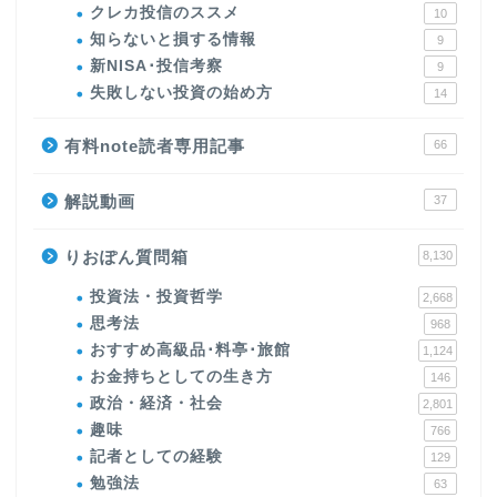
クレカ投信のススメ
10
知らないと損する情報
9
新NISA･投信考察
9
失敗しない投資の始め方
14
有料note読者専用記事
66
解説動画
37
りおぽん質問箱
8,130
投資法・投資哲学
2,668
思考法
968
おすすめ高級品･料亭･旅館
1,124
お金持ちとしての生き方
146
政治・経済・社会
2,801
趣味
766
記者としての経験
129
勉強法
63