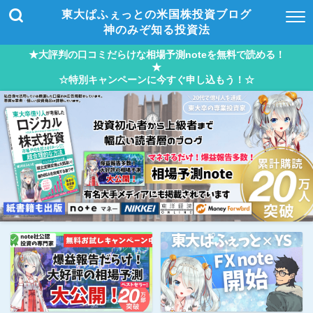
東大ぱふぇっとの米国株投資ブログ
神のみぞ知る投資法
★大評判の口コミだらけな相場予測noteを無料で読める！
★
☆特別キャンペーンに今すぐ申し込もう！☆