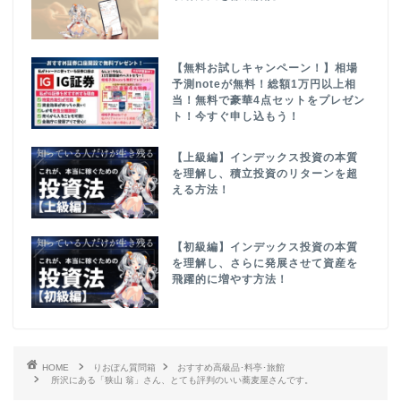
【無料お試しキャンペーン！】相場
予測noteが無料！総額1万円以上相
当！無料で豪華4点セットをプレゼン
ト！今すぐ申し込もう！
【上級編】インデックス投資の本質
を理解し、積立投資のリターンを超
える方法！
【初級編】インデックス投資の本質
を理解し、さらに発展させて資産を
飛躍的に増やす方法！
HOME
りおぽん質問箱
おすすめ高級品･料亭･旅館
所沢にある「狭山 翁」さん、とても評判のいい蕎麦屋さんです。