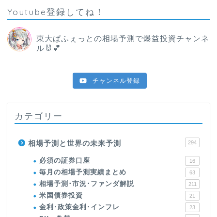
Youtube登録してね！
東大ぱふぇっとの相場予測で爆益投資チャンネ
ル🐰💕
チャンネル登録
カテゴリー
相場予測と世界の未来予測
294
必須の証券口座
16
毎月の相場予測実績まとめ
63
相場予測･市況･ファンダ解説
211
米国債券投資
21
金利･政策金利･インフレ
23