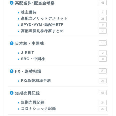
高配当株･配当金考察
46
株主優待
4
高配当メリットデメリット
25
SPYD･VYM･高配当ETF
9
高配当個別株考察まとめ
7
日本株・中国株
15
J-REIT
2
SBG・中国株
11
FX・為替相場
25
FX/為替相場予測
25
短期売買記録
63
短期売買記録
34
コロナショック記録
29