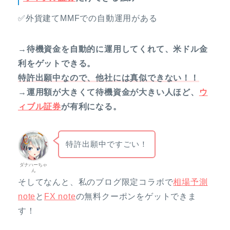
✅外貨建てMMFでの自動運用がある
→待機資金を自動的に運用してくれて、米ドル金
利をゲットできる。
特許出願中なので、他社には真似できない！！
→運用額が大きくて待機資金が大きい人ほど、
ウ
ィブル証券
が有利になる。
特許出願中ですごい！
ダナハーちゃ
ん
そしてなんと、私のブログ限定コラボで
相場予測
note
と
FX note
の無料クーポンをゲットできま
す！