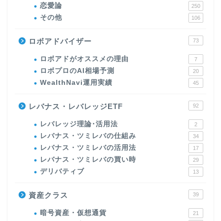
恋愛論
250
その他
106
ロボアドバイザー
73
ロボアドがオススメの理由
7
ロボプロのAI相場予測
20
WealthNavi運用実績
45
レバナス・レバレッジETF
92
レバレッジ理論･活用法
2
レバナス・ツミレバの仕組み
34
レバナス・ツミレバの活用法
17
レバナス・ツミレバの買い時
29
デリバティブ
13
資産クラス
39
暗号資産・仮想通貨
21