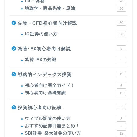
FX・為替
20
地政学・商品先物・原油
20
先物・CFD初心者向け解説
30
IG証券の使い方
30
為替･FX初心者向け解説
5
為替･FXの知識
5
戦略的インデックス投資
19
初心者向け完全ガイド！
6
初心者向け基礎知識
15
投資初心者向け記事
53
ウィブル証券の使い方
3
おすすめ証券口座まとめ！
2
SBI証券･楽天証券の使い方
12