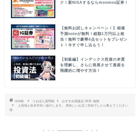
ク！新NISAするならmoomoo証券！
【無料お試しキャンペーン！】相場
予測noteが無料！総額1万円以上相
当！無料で豪華4点セットをプレゼン
ト！今すぐ申し込もう！
【初級編】インデックス投資の本質
を理解し、さらに発展させて資産を
飛躍的に増やす方法！
HOME
りおぽん質問箱
おすすめ高級品･料亭･旅館
上高地と松本市街へ旅行します。 美味しいお店ご存知でしたら教えてください
😋