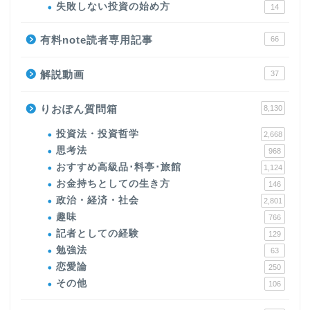
失敗しない投資の始め方
14
有料note読者専用記事
66
解説動画
37
りおぽん質問箱
8,130
投資法・投資哲学
2,668
思考法
968
おすすめ高級品･料亭･旅館
1,124
お金持ちとしての生き方
146
政治・経済・社会
2,801
趣味
766
記者としての経験
129
勉強法
63
恋愛論
250
その他
106