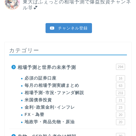
東大ぱふぇっとの相場予測で爆益投資チャンネ
ル🐰💕
チャンネル登録
カテゴリー
相場予測と世界の未来予測
294
必須の証券口座
16
毎月の相場予測実績まとめ
63
相場予測･市況･ファンダ解説
211
米国債券投資
21
金利･政策金利･インフレ
23
FX・為替
20
地政学・商品先物・原油
20