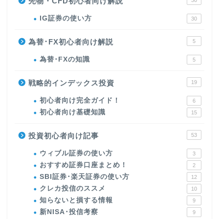
先物・CFD初心者向け解説
30
IG証券の使い方
30
為替･FX初心者向け解説
5
為替･FXの知識
5
戦略的インデックス投資
19
初心者向け完全ガイド！
6
初心者向け基礎知識
15
投資初心者向け記事
53
ウィブル証券の使い方
3
おすすめ証券口座まとめ！
2
SBI証券･楽天証券の使い方
12
クレカ投信のススメ
10
知らないと損する情報
9
新NISA･投信考察
9