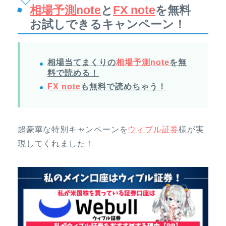
相場予測note
と
FX note
を無料
お試しできるキャンペーン！
相場当てまくりの
相場予測note
を無
料で読める！
FX note
も無料で読めちゃう！
超豪華な特別キャンペーンを
ウィブル証券
様が実
現してくれました！