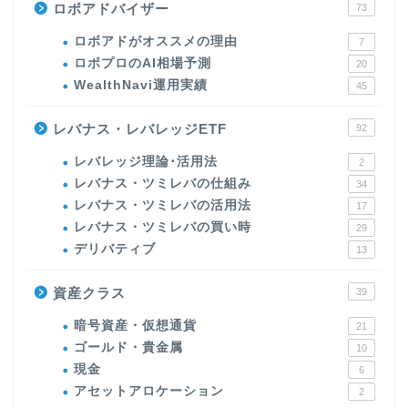
ロボアドバイザー
73
ロボアドがオススメの理由
7
ロボプロのAI相場予測
20
WealthNavi運用実績
45
レバナス・レバレッジETF
92
レバレッジ理論･活用法
2
レバナス・ツミレバの仕組み
34
レバナス・ツミレバの活用法
17
レバナス・ツミレバの買い時
29
デリバティブ
13
資産クラス
39
暗号資産・仮想通貨
21
ゴールド・貴金属
10
現金
6
アセットアロケーション
2