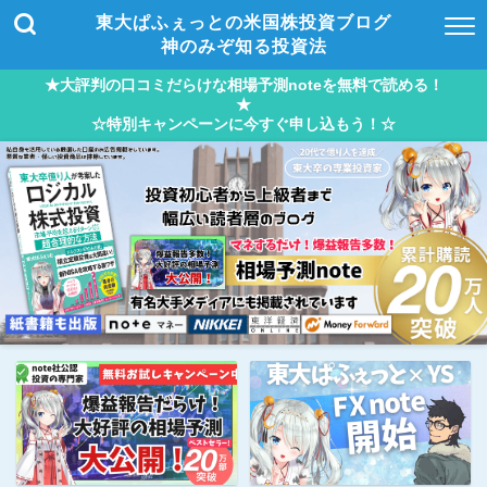
東大ぱふぇっとの米国株投資ブログ
神のみぞ知る投資法
★大評判の口コミだらけな相場予測noteを無料で読める！
★
☆特別キャンペーンに今すぐ申し込もう！☆