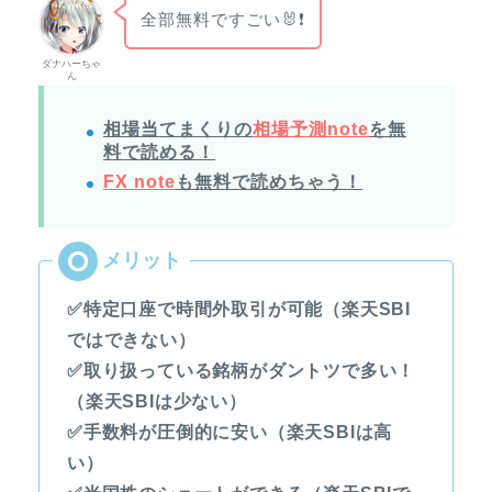
全部無料ですごい🐰❗
ダナハーちゃ
ん
相場当てまくりの
相場予測note
を無
料で読める！
FX note
も無料で読めちゃう！
✅特定口座で時間外取引が可能（楽天SBI
ではできない）
✅取り扱っている銘柄がダントツで多い！
（楽天SBIは少ない）
✅手数料が圧倒的に安い（楽天SBIは高
い）