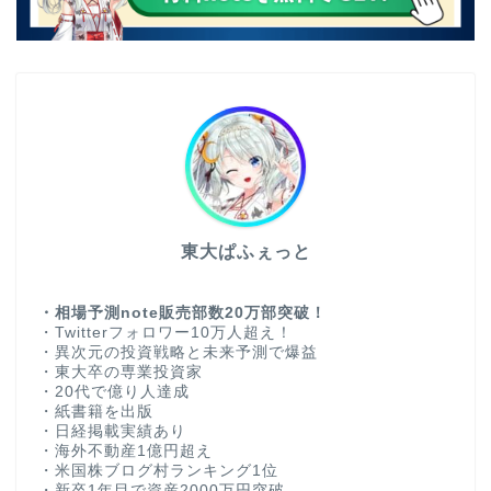
東大ぱふぇっと
・相場予測note販売部数20万部突破！
・Twitterフォロワー10万人超え！
・異次元の投資戦略と未来予測で爆益
・東大卒の専業投資家
・20代で億り人達成
・紙書籍を出版
・日経掲載実績あり
・海外不動産1億円超え
・米国株ブログ村ランキング1位
・新卒1年目で資産2000万円突破