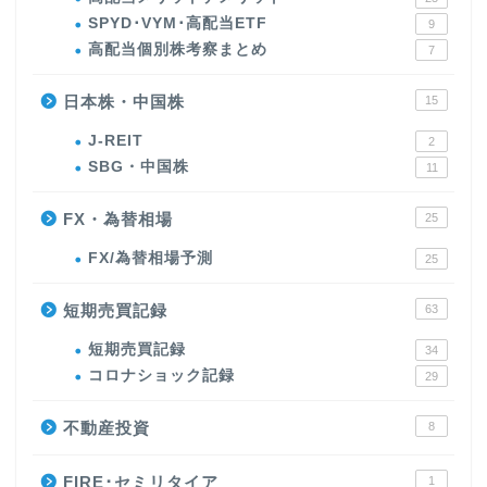
SPYD･VYM･高配当ETF
9
高配当個別株考察まとめ
7
日本株・中国株
15
J-REIT
2
SBG・中国株
11
FX・為替相場
25
FX/為替相場予測
25
短期売買記録
63
短期売買記録
34
コロナショック記録
29
不動産投資
8
FIRE･セミリタイア
1