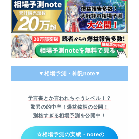
▼相場予測・神託note
▼
予言書とか言われちゃうレベル！？
驚異の的中率！
爆益銘柄の公開！
別格すぎる相場予測
を公開中！
☆相場予測の実績・noteの