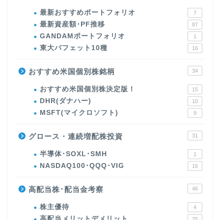
最新おすすめポートフォリオ
7
最新資産額･PF推移
87
GANDAMポートフォリオ
1
東大バフェット10種
16
おすすめ米国個別株銘柄
34
おすすめ米国個別株決定版！
15
DHR(ダナハー)
10
MSFT(マイクロソフト)
9
グロース・連続増配株投資
31
半導体･SOXL･SMH
1
NASDAQ100･QQQ･VIG
16
高配当株･配当金考察
46
株主優待
4
高配当メリットデメリット
25