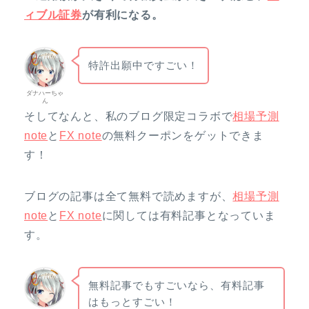
ィブル証券
が有利になる。
特許出願中ですごい！
ダナハーちゃ
ん
そしてなんと、私のブログ限定コラボで
相場予測
note
と
FX note
の無料クーポンをゲットできま
す！
ブログの記事は全て無料で読めますが、
相場予測
note
と
FX note
に関しては有料記事となっていま
す。
無料記事でもすごいなら、有料記事
はもっとすごい！