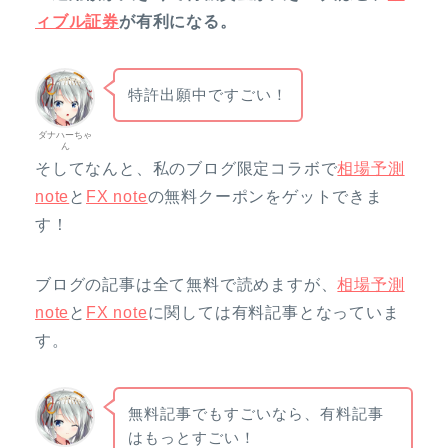
ィブル証券
が有利になる。
特許出願中ですごい！
ダナハーちゃ
ん
そしてなんと、私のブログ限定コラボで
相場予測
note
と
FX note
の無料クーポンをゲットできま
す！
ブログの記事は全て無料で読めますが、
相場予測
note
と
FX note
に関しては有料記事となっていま
す。
無料記事でもすごいなら、有料記事
はもっとすごい！