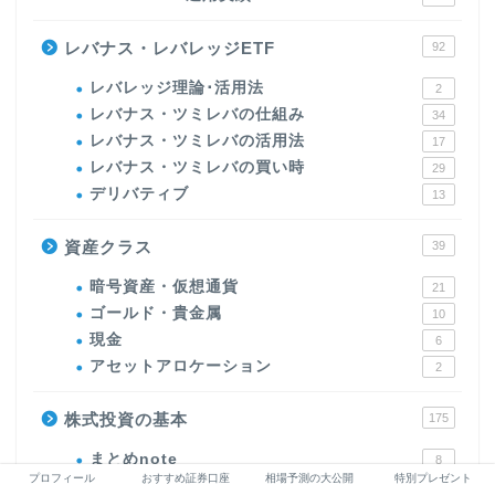
レバナス・レバレッジETF
92
レバレッジ理論･活用法
2
レバナス・ツミレバの仕組み
34
レバナス・ツミレバの活用法
17
レバナス・ツミレバの買い時
29
デリバティブ
13
資産クラス
39
暗号資産・仮想通貨
21
ゴールド・貴金属
10
現金
6
アセットアロケーション
2
株式投資の基本
175
まとめnote
8
プロフィール
おすすめ証券口座
相場予測の大公開
特別プレゼント
【基礎知識編】
78