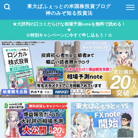
東大ぱふぇっとの米国株投資ブログ
神のみぞ知る投資法
★大評判の口コミだらけな相場予測noteを無料で読める！
★
☆特別キャンペーンに今すぐ申し込もう！☆