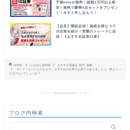
予測noteが無料！総額1万円以上相
当！無料で豪華4点セットをプレゼン
ト！今すぐ申し込もう！
【必見】開設必須！超絶お得なコラ
ボ企画を紹介！実際のトレードに必
須！【おすすめ証券口座】
HOME
りおぽん質問箱
おすすめ高級品･料亭･旅館
ロンドンとパリに行きます。おすすめの紅茶やお菓子がありましたら、教えてい
ただけないでしょうか？
ブログ内検索