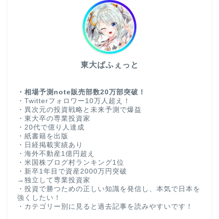
東大ぱふぇっと
・相場予測note販売部数20万部突破！
・Twitterフォロワー10万人超え！
・異次元の投資戦略と未来予測で爆益
・東大卒の専業投資家
・20代で億り人達成
・紙書籍を出版
・日経掲載実績あり
・海外不動産1億円超え
・米国株ブログ村ランキング1位
・新卒1年目で資産2000万円突破
→独立して専業投資家
・投資で勝つための正しい知識を発信し、本気で日本を
強くしたい！
・カテゴリー別に見ると過去記事を読みやすいです！