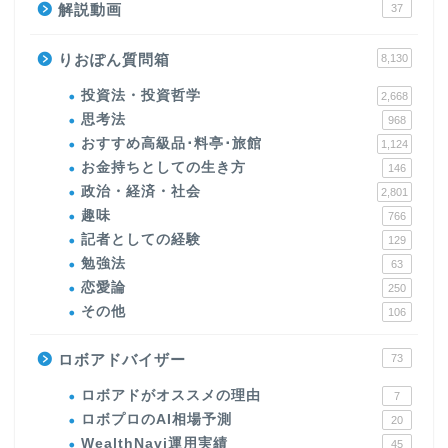
解説動画
37
りおぽん質問箱
8,130
投資法・投資哲学
2,668
思考法
968
おすすめ高級品･料亭･旅館
1,124
お金持ちとしての生き方
146
政治・経済・社会
2,801
趣味
766
記者としての経験
129
勉強法
63
恋愛論
250
その他
106
ロボアドバイザー
73
ロボアドがオススメの理由
7
ロボプロのAI相場予測
20
WealthNavi運用実績
45