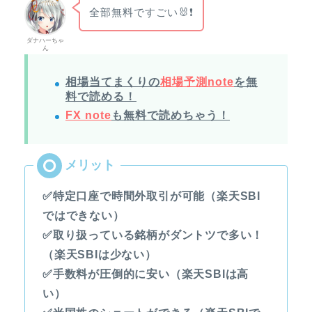
全部無料ですごい🐰❗
ダナハーちゃ
ん
相場当てまくりの
相場予測note
を無
料で読める！
FX note
も無料で読めちゃう！
✅特定口座で時間外取引が可能（楽天SBI
ではできない）
✅取り扱っている銘柄がダントツで多い！
（楽天SBIは少ない）
✅手数料が圧倒的に安い（楽天SBIは高
い）