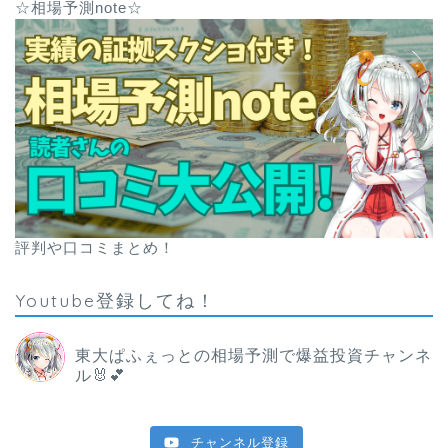
☆相場予測note☆
評判や口コミまとめ！
Youtube登録してね！
東大ぱふぇっとの相場予測で爆益投資チャンネ
ル🐰💕
チャンネル登録