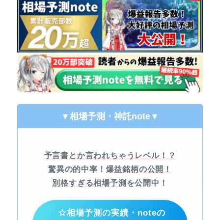
▼相場予測・神託note
▼
予言書とか言われちゃうレベル！？
驚異の的中率！
爆益銘柄の公開！
別格すぎる相場予測
を公開中！
☆相場予測の実績・noteの