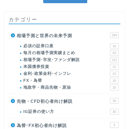
カテゴリー
相場予測と世界の未来予測
294
必須の証券口座
16
毎月の相場予測実績まとめ
63
相場予測･市況･ファンダ解説
211
米国債券投資
21
金利･政策金利･インフレ
23
FX・為替
20
地政学・商品先物・原油
20
先物・CFD初心者向け解説
30
IG証券の使い方
30
為替･FX初心者向け解説
5