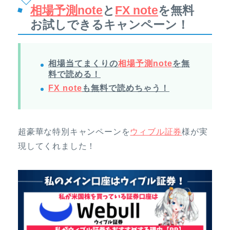
相場予測note
と
FX note
を無料
お試しできるキャンペーン！
相場当てまくりの
相場予測note
を無
料で読める！
FX note
も無料で読めちゃう！
超豪華な特別キャンペーンを
ウィブル証券
様が実
現してくれました！