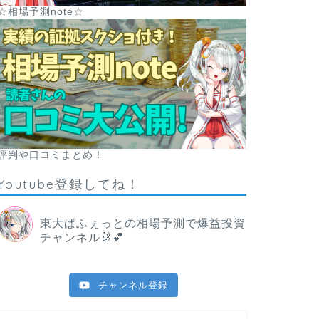
☆相場予測note☆
評判や口コミまとめ！
Youtube登録してね！
東大ぱふぇっとの相場予測で爆益投資
チャンネル🐰💕
チャンネル登録