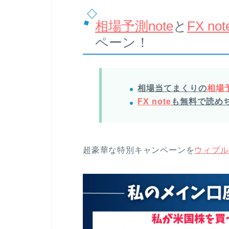
相場予測note
と
FX not
ペーン！
相場当てまくりの
相場予
FX note
も無料で読め
超豪華な特別キャンペーンを
ウィブル