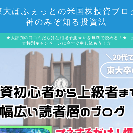
東大ぱふぇっとの米国株投資ブロ
神のみぞ知る投資法
★大評判の口コミだらけな相場予測noteを無料で読める！★
☆特別キャンペーンに今すぐ申し込もう！☆