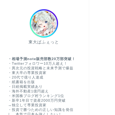
東大ぱふぇっと
・相場予測note販売部数20万部突破！
・Twitterフォロワー10万人超え！
・異次元の投資戦略と未来予測で爆益
・東大卒の専業投資家
・20代で億り人達成
・紙書籍を出版
・日経掲載実績あり
・海外不動産1億円超え
・米国株ブログ村ランキング1位
・新卒1年目で資産2000万円突破
→独立して専業投資家
・投資で勝つための正しい知識を発信
し、本気で日本を強くしたい！