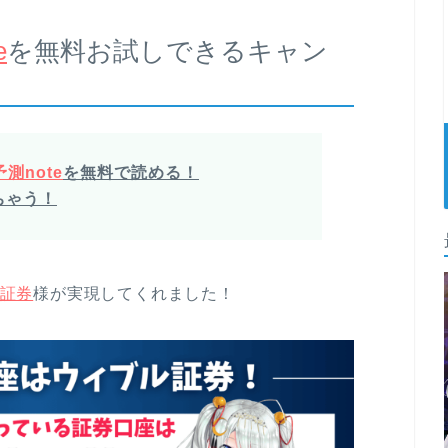
e
を無料お試しできるキャン
測note
を無料で読める！
ちゃう！
証券
様が実現してくれました！