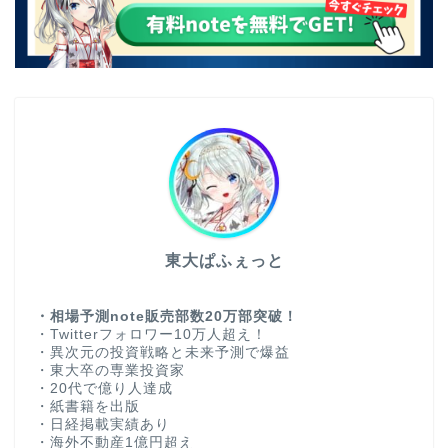
東大ぱふぇっと
・相場予測note販売部数20万部突破！
・Twitterフォロワー10万人超え！
・異次元の投資戦略と未来予測で爆益
・東大卒の専業投資家
・20代で億り人達成
・紙書籍を出版
・日経掲載実績あり
・海外不動産1億円超え