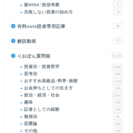
新NISA･投信考察
9
失敗しない投資の始め方
14
有料note読者専用記事
66
解説動画
37
りおぽん質問箱
8,130
投資法・投資哲学
2,668
思考法
968
おすすめ高級品･料亭･旅館
1,124
お金持ちとしての生き方
146
政治・経済・社会
2,801
趣味
766
記者としての経験
129
勉強法
63
恋愛論
250
その他
106