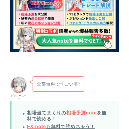
全部無料ですごい🐰❗
ダナハーちゃ
ん
相場当てまくりの
相場予測note
を無
料で読める！
FX note
も無料で読めちゃう！