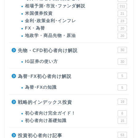
相場予測･市況･ファンダ解説
211
米国債券投資
21
金利･政策金利･インフレ
23
FX・為替
20
地政学・商品先物・原油
20
先物・CFD初心者向け解説
30
IG証券の使い方
30
為替･FX初心者向け解説
5
為替･FXの知識
5
戦略的インデックス投資
19
初心者向け完全ガイド！
6
初心者向け基礎知識
15
投資初心者向け記事
53