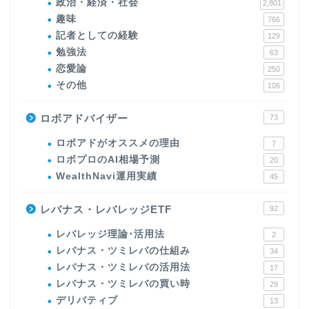
政治・経済・社会
2,801
趣味
766
記者としての経験
129
勉強法
63
恋愛論
250
その他
106
ロボアドバイザー
73
ロボアドがオススメの理由
7
ロボプロのAI相場予測
20
WealthNavi運用実績
45
レバナス・レバレッジETF
92
レバレッジ理論･活用法
2
レバナス・ツミレバの仕組み
34
レバナス・ツミレバの活用法
17
レバナス・ツミレバの買い時
29
デリバティブ
13