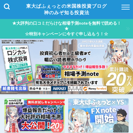
東大ぱふぇっとの米国株投資ブログ
神のみぞ知る投資法
★大評判の口コミだらけな相場予測noteを無料で読める！
★
☆特別キャンペーンに今すぐ申し込もう！☆