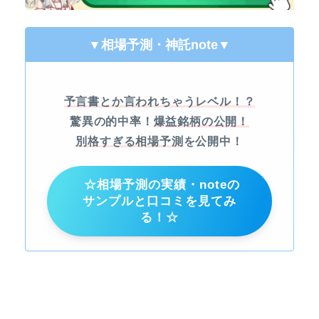
▼相場予測・神託note
▼
予言書とか言われちゃうレベル！？
驚異の的中率！
爆益銘柄の公開！
別格すぎる相場予測
を公開中！
☆相場予測の実績・noteの
サンプルと口コミを見てみ
る！☆