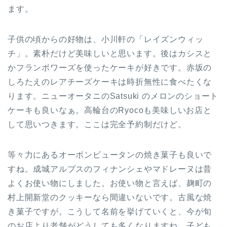
ます。
子供の頃からの好物は、小川軒の「レイズンウィッ
チ」。素朴だけど美味しいと思います。後はカシスと
かフランボワーズを使ったケーキが好きです。赤坂の
しろたえのレアチーズケーキは時折無性に食べたくな
ります。ニューオータニのSatsuki のメロンのショート
ケーキも良いなぁ。高輪台のRyocoも美味しいお店と
して思いつきます。ここは完全予約制だけど。
等々力にあるオーボンビュータンの焼き菓子も良いで
すね。成城アルプスのフィナンシェやマドレーヌは昔
よくお使い物にしました。お使い物と言えば、麹町の
村上開新堂のクッキーなら間違いないです。古風な焼
き菓子ですが。こうして名前を挙げていくと、今が旬
のお店より老舗がどうしても多くなりますね。子ども