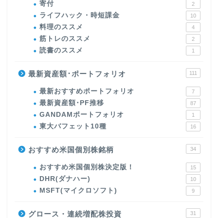
寄付
2
ライフハック・時短課金
10
料理のススメ
4
筋トレのススメ
2
読書のススメ
1
最新資産額･ポートフォリオ
111
最新おすすめポートフォリオ
7
最新資産額･PF推移
87
GANDAMポートフォリオ
1
東大バフェット10種
16
おすすめ米国個別株銘柄
34
おすすめ米国個別株決定版！
15
DHR(ダナハー)
10
MSFT(マイクロソフト)
9
グロース・連続増配株投資
31