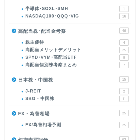
半導体･SOXL･SMH
1
NASDAQ100･QQQ･VIG
16
高配当株･配当金考察
46
株主優待
4
高配当メリットデメリット
25
SPYD･VYM･高配当ETF
9
高配当個別株考察まとめ
7
日本株・中国株
15
J-REIT
2
SBG・中国株
11
FX・為替相場
25
FX/為替相場予測
25
短期売買記録
63