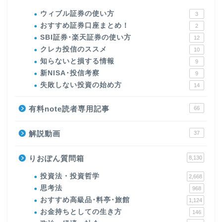
ウィブル証券の使い方
3
おすすめ証券口座まとめ！
2
SBI証券･楽天証券の使い方
12
クレカ投信のススメ
10
知らないと損する情報
9
新NISA･投信考察
9
失敗しない投資の始め方
14
有料note読者専用記事
66
解説動画
37
りおぽん質問箱
8,130
投資法・投資哲学
2,668
思考法
968
おすすめ高級品･料亭･旅館
1,124
お金持ちとしての生き方
146