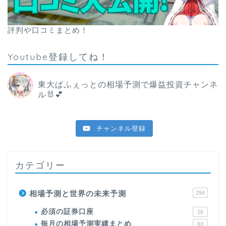
評判や口コミまとめ！
Youtube登録してね！
東大ぱふぇっとの相場予測で爆益投資チャンネ
ル🐰💕
チャンネル登録
カテゴリー
相場予測と世界の未来予測
294
必須の証券口座
16
毎月の相場予測実績まとめ
63