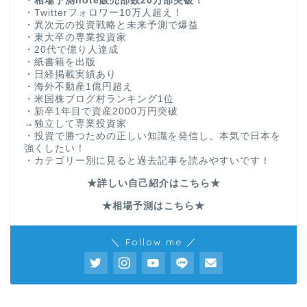
・相場予測note販売部数20万部突破！
・Twitterフォロワー10万人超え！
・異次元の投資戦略と未来予測で爆益
・東大卒の専業投資家
・20代で億り人達成
・紙書籍を出版
・日経掲載実績あり
・海外不動産1億円超え
・米国株ブログ村ランキング1位
・新卒1年目で資産2000万円突破
→独立して専業投資家
・投資で勝つための正しい知識を発信し、本気で日本を
強くしたい！
・カテゴリー別に見ると過去記事を読みやすいです！
★詳しい自己紹介はこちら★
★相場予測はこちら★
＼ Follow me ／