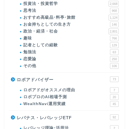
投資法・投資哲学
2,668
思考法
968
おすすめ高級品･料亭･旅館
1,124
お金持ちとしての生き方
146
政治・経済・社会
2,801
趣味
766
記者としての経験
129
勉強法
63
恋愛論
250
その他
106
ロボアドバイザー
73
ロボアドがオススメの理由
7
ロボプロのAI相場予測
20
WealthNavi運用実績
45
レバナス・レバレッジETF
92
レバレッジ理論･活用法
2