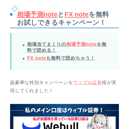
相場予測note
と
FX note
を無料
お試しできるキャンペーン！
相場当てまくりの
相場予測note
を無
料で読める！
FX note
も無料で読めちゃう！
超豪華な特別キャンペーンを
ウィブル証券
様が実
現してくれました！