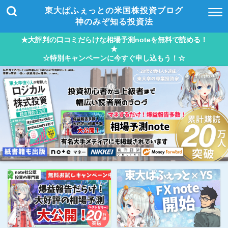
東大ぱふぇっとの米国株投資ブログ
神のみぞ知る投資法
★大評判の口コミだらけな相場予測noteを無料で読める！
★
☆特別キャンペーンに今すぐ申し込もう！☆