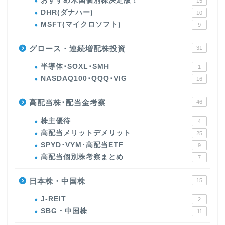
おすすめ米国個別株決定版！
15
DHR(ダナハー)
10
MSFT(マイクロソフト)
9
グロース・連続増配株投資
31
半導体･SOXL･SMH
1
NASDAQ100･QQQ･VIG
16
高配当株･配当金考察
46
株主優待
4
高配当メリットデメリット
25
SPYD･VYM･高配当ETF
9
高配当個別株考察まとめ
7
日本株・中国株
15
J-REIT
2
SBG・中国株
11