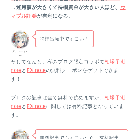
→運用額が大きくて待機資金が大きい人ほど、
ウ
ィブル証券
が有利になる。
特許出願中ですごい！
ダナハーちゃ
ん
そしてなんと、私のブログ限定コラボで
相場予測
note
と
FX note
の無料クーポンをゲットできま
す！
ブログの記事は全て無料で読めますが、
相場予測
note
と
FX note
に関しては有料記事となっていま
す。
無料記事でもすごいなら、有料記事