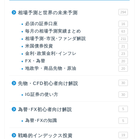
相場予測と世界の未来予測
294
必須の証券口座
16
毎月の相場予測実績まとめ
63
相場予測･市況･ファンダ解説
211
米国債券投資
21
金利･政策金利･インフレ
23
FX・為替
20
地政学・商品先物・原油
20
先物・CFD初心者向け解説
30
IG証券の使い方
30
為替･FX初心者向け解説
5
為替･FXの知識
5
戦略的インデックス投資
19