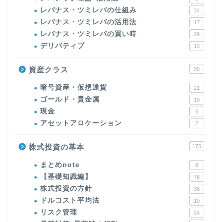
レバナス・ツミレバの仕組み
34
レバナス・ツミレバの活用法
17
レバナス・ツミレバの買い時
29
デリバティブ
13
資産クラス
39
暗号資産・仮想通貨
21
ゴールド・貴金属
10
現金
6
アセットアロケーション
2
株式投資の基本
175
まとめnote
8
【基礎知識編】
78
株式投資の方針
36
ドルコスト平均法
10
リスク管理
24