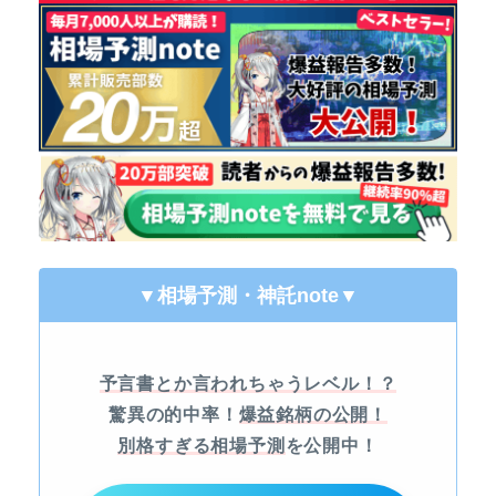
▼相場予測・神託note
▼
予言書とか言われちゃうレベル！？
驚異の的中率！
爆益銘柄の公開！
別格すぎる相場予測
を公開中！