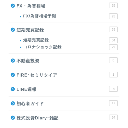
FX・為替相場
25
FX/為替相場予測
25
短期売買記録
63
短期売買記録
34
コロナショック記録
29
不動産投資
8
FIRE･セミリタイア
1
LINE週報
99
初心者ガイド
17
株式投資Diary･雑記
54