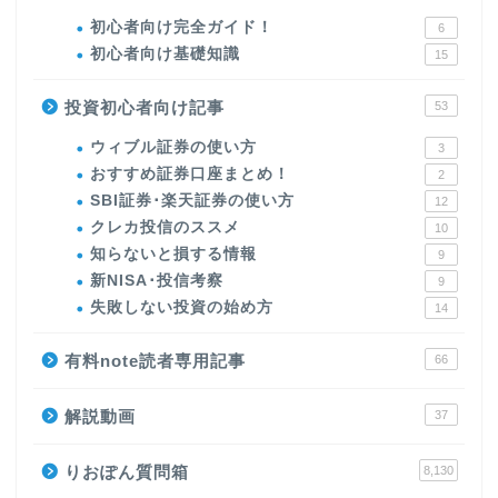
初心者向け完全ガイド！
6
初心者向け基礎知識
15
投資初心者向け記事
53
ウィブル証券の使い方
3
おすすめ証券口座まとめ！
2
SBI証券･楽天証券の使い方
12
クレカ投信のススメ
10
知らないと損する情報
9
新NISA･投信考察
9
失敗しない投資の始め方
14
有料note読者専用記事
66
解説動画
37
りおぽん質問箱
8,130