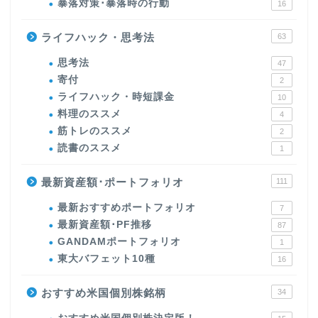
暴落対策･暴落時の行動
16
ライフハック・思考法
63
思考法
47
寄付
2
ライフハック・時短課金
10
料理のススメ
4
筋トレのススメ
2
読書のススメ
1
最新資産額･ポートフォリオ
111
最新おすすめポートフォリオ
7
最新資産額･PF推移
87
GANDAMポートフォリオ
1
東大バフェット10種
16
おすすめ米国個別株銘柄
34