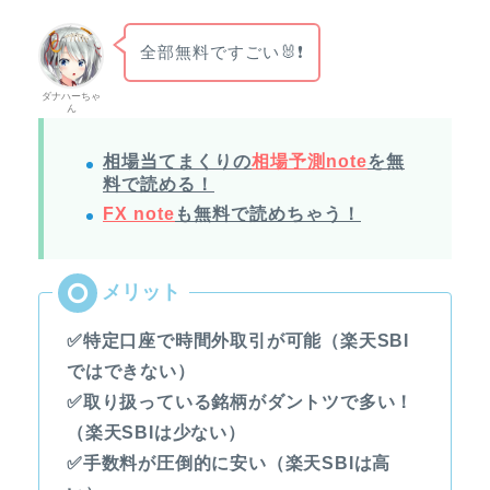
全部無料ですごい🐰❗
ダナハーちゃ
ん
相場当てまくりの
相場予測note
を無
料で読める！
FX note
も無料で読めちゃう！
✅特定口座で時間外取引が可能（楽天SBI
ではできない）
✅取り扱っている銘柄がダントツで多い！
（楽天SBIは少ない）
✅手数料が圧倒的に安い（楽天SBIは高