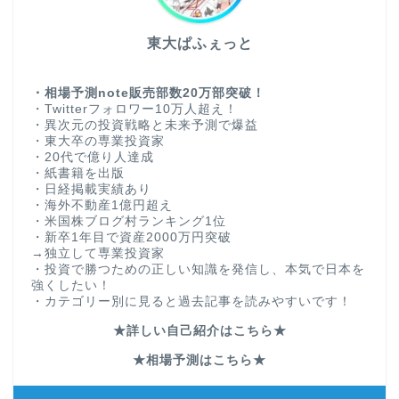
東大ぱふぇっと
・相場予測note販売部数20万部突破！
・Twitterフォロワー10万人超え！
・異次元の投資戦略と未来予測で爆益
・東大卒の専業投資家
・20代で億り人達成
・紙書籍を出版
・日経掲載実績あり
・海外不動産1億円超え
・米国株ブログ村ランキング1位
・新卒1年目で資産2000万円突破
→独立して専業投資家
・投資で勝つための正しい知識を発信し、本気で日本を
強くしたい！
・カテゴリー別に見ると過去記事を読みやすいです！
★詳しい自己紹介はこちら★
★相場予測はこちら★