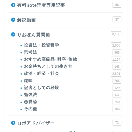
有料note読者専用記事
66
解説動画
37
りおぽん質問箱
8,130
投資法・投資哲学
2,668
思考法
968
おすすめ高級品･料亭･旅館
1,124
お金持ちとしての生き方
146
政治・経済・社会
2,801
趣味
766
記者としての経験
129
勉強法
63
恋愛論
250
その他
106
ロボアドバイザー
73