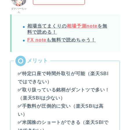
ダナハーちゃ
ん
相場当てまくりの
相場予測note
を無
料で読める！
FX note
も無料で読めちゃう！
✅特定口座で時間外取引が可能（楽天SBI
ではできない）
✅取り扱っている銘柄がダントツで多い！
（楽天SBIは少ない）
✅手数料が圧倒的に安い（楽天SBIは高
い）
✅米国株のショートができる（楽天SBIで