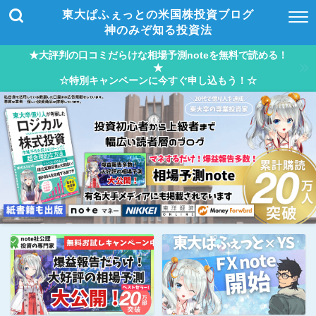
東大ぱふぇっとの米国株投資ブログ
神のみぞ知る投資法
★大評判の口コミだらけな相場予測noteを無料で読める！
★
☆特別キャンペーンに今すぐ申し込もう！☆