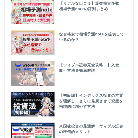
【リアルな口コミ】爆益報告多数！
相場予測noteの評判まとめ！
なぜ格安で相場予測noteを提供して
いるのか？
【ウィブル証券完全攻略！】入金・
取引方法を徹底解説！
【初級編】インデックス投資の本質
を理解し、さらに発展させて資産を
飛躍的に増やす方法！
米国株投資の最適解！ウィブル証券
の圧倒的メリット！