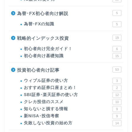
為替･FX初心者向け解説
5
為替･FXの知識
5
戦略的インデックス投資
19
初心者向け完全ガイド！
6
初心者向け基礎知識
15
投資初心者向け記事
53
ウィブル証券の使い方
3
おすすめ証券口座まとめ！
2
SBI証券･楽天証券の使い方
12
クレカ投信のススメ
10
知らないと損する情報
9
新NISA･投信考察
9
失敗しない投資の始め方
14