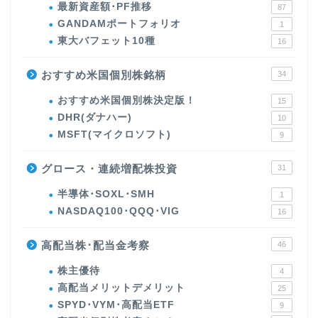
最新資産額･PF推移
87
GANDAMポートフォリオ
1
東大バフェット10種
16
おすすめ米国個別株銘柄
34
おすすめ米国個別株決定版！
15
DHR(ダナハー)
10
MSFT(マイクロソフト)
9
グロース・連続増配株投資
31
半導体･SOXL･SMH
1
NASDAQ100･QQQ･VIG
16
高配当株･配当金考察
46
株主優待
4
高配当メリットデメリット
25
SPYD･VYM･高配当ETF
9