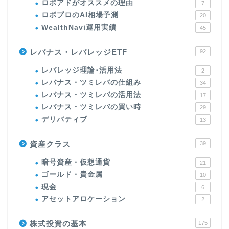
ロボアドがオススメの理由
7
ロボプロのAI相場予測
20
WealthNavi運用実績
45
レバナス・レバレッジETF
92
レバレッジ理論･活用法
2
レバナス・ツミレバの仕組み
34
レバナス・ツミレバの活用法
17
レバナス・ツミレバの買い時
29
デリバティブ
13
資産クラス
39
暗号資産・仮想通貨
21
ゴールド・貴金属
10
現金
6
アセットアロケーション
2
株式投資の基本
175