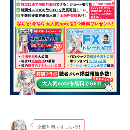
全部無料ですごい🐰❗