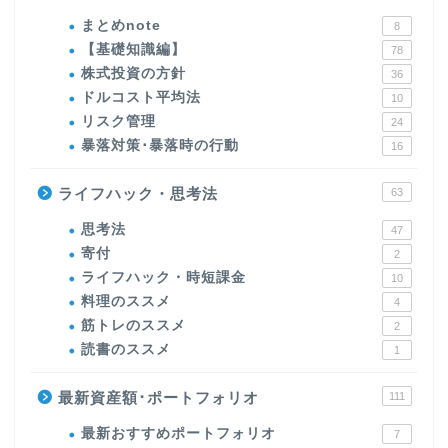
まとめnote
8
【基礎知識編】
78
株式投資の方針
36
ドルコスト平均法
10
リスク管理
24
暴落対策･暴落時の行動
16
ライフハック・思考法
63
思考法
47
寄付
2
ライフハック・時短課金
10
料理のススメ
4
筋トレのススメ
2
読書のススメ
1
最新資産額･ポートフォリオ
111
最新おすすめポートフォリオ
7