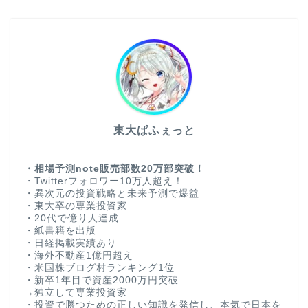
東大ぱふぇっと
・相場予測note販売部数20万部突破！
・Twitterフォロワー10万人超え！
・異次元の投資戦略と未来予測で爆益
・東大卒の専業投資家
・20代で億り人達成
・紙書籍を出版
・日経掲載実績あり
・海外不動産1億円超え
・米国株ブログ村ランキング1位
・新卒1年目で資産2000万円突破
→独立して専業投資家
・投資で勝つための正しい知識を発信し、本気で日本を