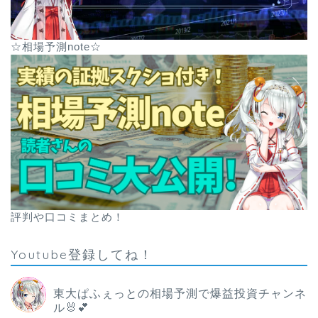
☆相場予測note☆
評判や口コミまとめ！
Youtube登録してね！
東大ぱふぇっとの相場予測で爆益投資チャンネ
ル🐰💕