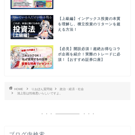
【上級編】インデックス投資の本質
を理解し、積立投資のリターンを超
える方法！
【必見】開設必須！超絶お得なコラ
ボ企画を紹介！実際のトレードに必
須！【おすすめ証券口座】
HOME
りおぽん質問箱
政治・経済・社会
池上彰は性格悪いらしいですよ。
ブログ内検索