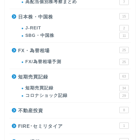
高配当個別株考察まとめ
7
日本株・中国株
15
J-REIT
2
SBG・中国株
11
FX・為替相場
25
FX/為替相場予測
25
短期売買記録
63
短期売買記録
34
コロナショック記録
29
不動産投資
8
FIRE･セミリタイア
1