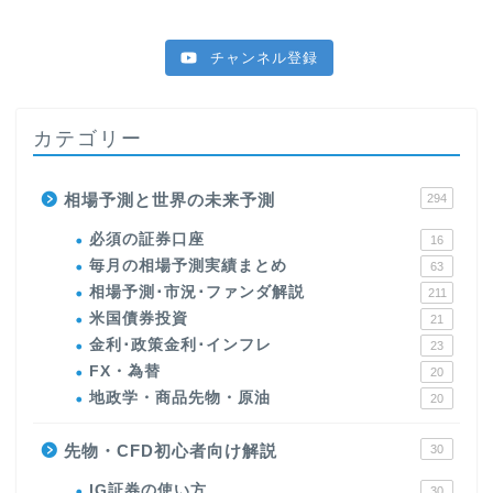
チャンネル登録
カテゴリー
相場予測と世界の未来予測
294
必須の証券口座
16
毎月の相場予測実績まとめ
63
相場予測･市況･ファンダ解説
211
米国債券投資
21
金利･政策金利･インフレ
23
FX・為替
20
地政学・商品先物・原油
20
先物・CFD初心者向け解説
30
IG証券の使い方
30