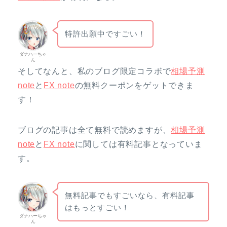
特許出願中ですごい！
ダナハーちゃ
ん
そしてなんと、私のブログ限定コラボで
相場予測
note
と
FX note
の無料クーポンをゲットできま
す！
ブログの記事は全て無料で読めますが、
相場予測
note
と
FX note
に関しては有料記事となっていま
す。
無料記事でもすごいなら、有料記事
はもっとすごい！
ダナハーちゃ
ん