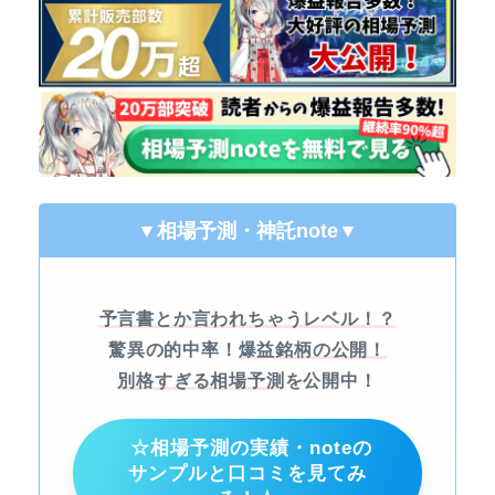
▼相場予測・神託note
▼
予言書とか言われちゃうレベル！？
驚異の的中率！
爆益銘柄の公開！
別格すぎる相場予測
を公開中！
☆相場予測の実績・noteの
サンプルと口コミを見てみ