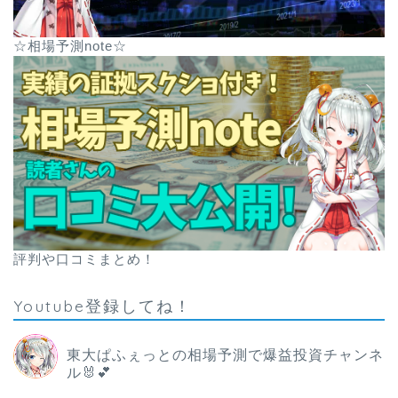
☆相場予測note☆
評判や口コミまとめ！
Youtube登録してね！
東大ぱふぇっとの相場予測で爆益投資チャンネ
ル🐰💕