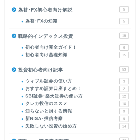
為替･FX初心者向け解説
5
為替･FXの知識
5
戦略的インデックス投資
19
初心者向け完全ガイド！
6
初心者向け基礎知識
15
投資初心者向け記事
53
ウィブル証券の使い方
3
おすすめ証券口座まとめ！
2
SBI証券･楽天証券の使い方
12
クレカ投信のススメ
10
知らないと損する情報
9
新NISA･投信考察
9
失敗しない投資の始め方
14