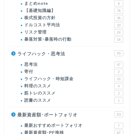
まとめnote
8
【基礎知識編】
78
株式投資の方針
36
ドルコスト平均法
10
リスク管理
24
暴落対策･暴落時の行動
16
ライフハック・思考法
63
思考法
47
寄付
2
ライフハック・時短課金
10
料理のススメ
4
筋トレのススメ
2
読書のススメ
1
最新資産額･ポートフォリオ
111
最新おすすめポートフォリオ
7
最新資産額･PF推移
87