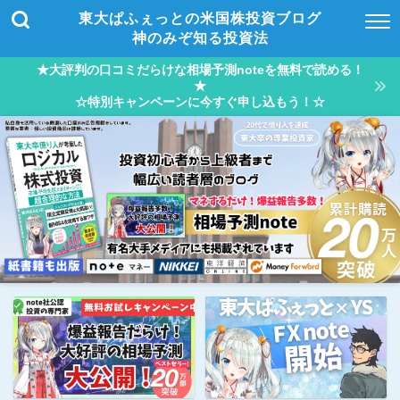
東大ぱふぇっとの米国株投資ブログ
神のみぞ知る投資法
★大評判の口コミだらけな相場予測noteを無料で読める！
★
☆特別キャンペーンに今すぐ申し込もう！☆