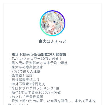
東大ぱふぇっと
・相場予測note販売部数20万部突破！
・Twitterフォロワー10万人超え！
・異次元の投資戦略と未来予測で爆益
・東大卒の専業投資家
・20代で億り人達成
・紙書籍を出版
・日経掲載実績あり
・海外不動産1億円超え
・米国株ブログ村ランキング1位
・新卒1年目で資産2000万円突破
→独立して専業投資家
・投資で勝つための正しい知識を発信し、本気で日本を