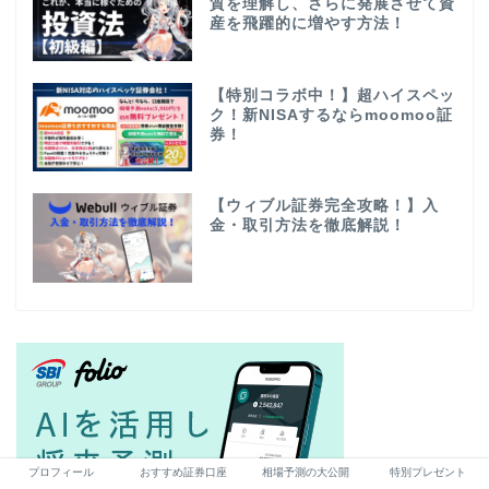
質を理解し、さらに発展させて資
産を飛躍的に増やす方法！
【特別コラボ中！】超ハイスペッ
ク！新NISAするならmoomoo証
券！
【ウィブル証券完全攻略！】入
金・取引方法を徹底解説！
プロフィール
おすすめ証券口座
相場予測の大公開
特別プレゼント