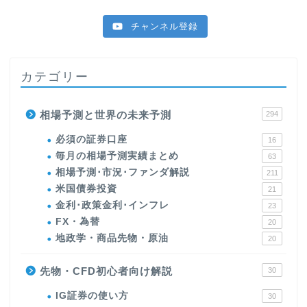
チャンネル登録
カテゴリー
相場予測と世界の未来予測
294
必須の証券口座
16
毎月の相場予測実績まとめ
63
相場予測･市況･ファンダ解説
211
米国債券投資
21
金利･政策金利･インフレ
23
FX・為替
20
地政学・商品先物・原油
20
先物・CFD初心者向け解説
30
IG証券の使い方
30