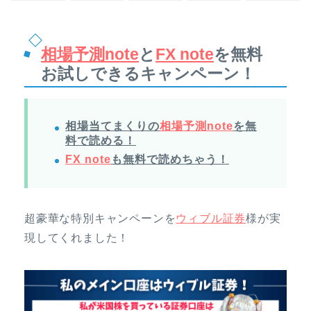
相場予測note
と
FX note
を無料
お試しできるキャンペーン！
相場当てまくりの
相場予測note
を無
料で読める！
FX note
も無料で読めちゃう！
超豪華な特別キャンペーンを
ウィブル証券
様が実
現してくれました！