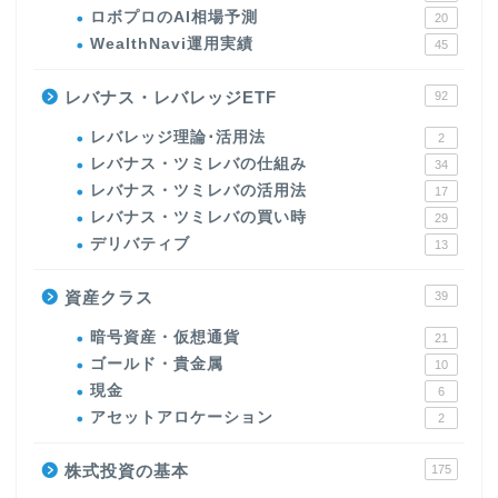
ロボプロのAI相場予測
20
WealthNavi運用実績
45
レバナス・レバレッジETF
92
レバレッジ理論･活用法
2
レバナス・ツミレバの仕組み
34
レバナス・ツミレバの活用法
17
レバナス・ツミレバの買い時
29
デリバティブ
13
資産クラス
39
暗号資産・仮想通貨
21
ゴールド・貴金属
10
現金
6
アセットアロケーション
2
株式投資の基本
175