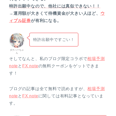
特許出願中なので、他社には真似できない！！
→運用額が大きくて待機資金が大きい人ほど、
ウ
ィブル証券
が有利になる。
特許出願中ですごい！
ダナハーちゃ
ん
そしてなんと、私のブログ限定コラボで
相場予測
note
と
FX note
の無料クーポンをゲットできま
す！
ブログの記事は全て無料で読めますが、
相場予測
note
と
FX note
に関しては有料記事となっていま
す。