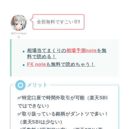
全部無料ですごい🐰❗
ダナハーちゃ
ん
相場当てまくりの
相場予測note
を無
料で読める！
FX note
も無料で読めちゃう！
✅特定口座で時間外取引が可能（楽天SBI
ではできない）
✅取り扱っている銘柄がダントツで多い！
（楽天SBIは少ない）