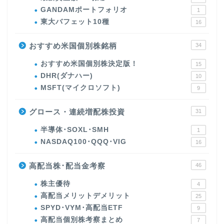
GANDAMポートフォリオ
1
東大バフェット10種
16
おすすめ米国個別株銘柄
34
おすすめ米国個別株決定版！
15
DHR(ダナハー)
10
MSFT(マイクロソフト)
9
グロース・連続増配株投資
31
半導体･SOXL･SMH
1
NASDAQ100･QQQ･VIG
16
高配当株･配当金考察
46
株主優待
4
高配当メリットデメリット
25
SPYD･VYM･高配当ETF
9
高配当個別株考察まとめ
7