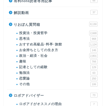
有料note読者専用記事
66
解説動画
37
りおぽん質問箱
8,130
投資法・投資哲学
2,668
思考法
968
おすすめ高級品･料亭･旅館
1,124
お金持ちとしての生き方
146
政治・経済・社会
2,801
趣味
766
記者としての経験
129
勉強法
63
恋愛論
250
その他
106
ロボアドバイザー
73
ロボアドがオススメの理由
7