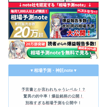
▼相場予測・神託note
▼
予言書とか言われちゃうレベル！？
驚異の的中率！
爆益銘柄の公開！
別格すぎる相場予測
を公開中！