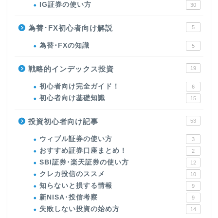
IG証券の使い方
30
為替･FX初心者向け解説
5
為替･FXの知識
5
戦略的インデックス投資
19
初心者向け完全ガイド！
6
初心者向け基礎知識
15
投資初心者向け記事
53
ウィブル証券の使い方
3
おすすめ証券口座まとめ！
2
SBI証券･楽天証券の使い方
12
クレカ投信のススメ
10
知らないと損する情報
9
新NISA･投信考察
9
失敗しない投資の始め方
14