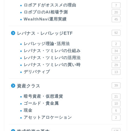
ロボアドがオススメの理由
7
ロボプロのAI相場予測
20
WealthNavi運用実績
45
レバナス・レバレッジETF
92
レバレッジ理論･活用法
2
レバナス・ツミレバの仕組み
34
レバナス・ツミレバの活用法
17
レバナス・ツミレバの買い時
29
デリバティブ
13
資産クラス
39
暗号資産・仮想通貨
21
ゴールド・貴金属
10
現金
6
アセットアロケーション
2