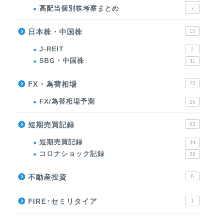
高配当個別株考察まとめ
7
日本株・中国株
15
J-REIT
2
SBG・中国株
11
FX・為替相場
25
FX/為替相場予測
25
短期売買記録
63
短期売買記録
34
コロナショック記録
29
不動産投資
8
FIRE･セミリタイア
1