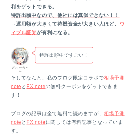
利をゲットできる。
特許出願中なので、他社には真似できない！！
→運用額が大きくて待機資金が大きい人ほど、
ウ
ィブル証券
が有利になる。
特許出願中ですごい！
ダナハーちゃ
ん
そしてなんと、私のブログ限定コラボで
相場予測
note
と
FX note
の無料クーポンをゲットできま
す！
ブログの記事は全て無料で読めますが、
相場予測
note
と
FX note
に関しては有料記事となっていま
す。