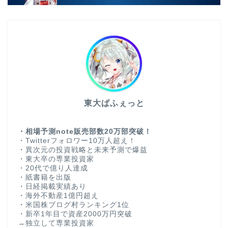
東大ぱふぇっと
・相場予測note販売部数20万部突破！
・Twitterフォロワー10万人超え！
・異次元の投資戦略と未来予測で爆益
・東大卒の専業投資家
・20代で億り人達成
・紙書籍を出版
・日経掲載実績あり
・海外不動産1億円超え
・米国株ブログ村ランキング1位
・新卒1年目で資産2000万円突破
→独立して専業投資家