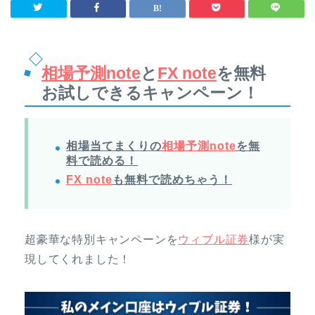
相場予測note
と
FX note
を無料
お試しできるキャンペーン！
相場当てまくりの
相場予測note
を無
料で読める！
FX note
も無料で読めちゃう！
超豪華な特別キャンペーンを
ウィブル証券
様が実
現してくれました！