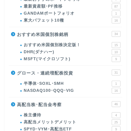
最新資産額･PF推移
87
GANDAMポートフォリオ
1
東大バフェット10種
16
おすすめ米国個別株銘柄
34
おすすめ米国個別株決定版！
15
DHR(ダナハー)
10
MSFT(マイクロソフト)
9
グロース・連続増配株投資
31
半導体･SOXL･SMH
1
NASDAQ100･QQQ･VIG
16
高配当株･配当金考察
46
株主優待
4
高配当メリットデメリット
25
SPYD･VYM･高配当ETF
9