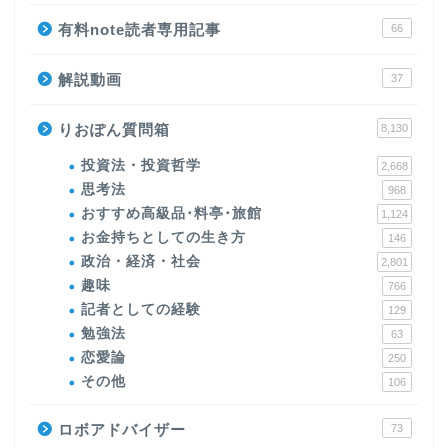
有料note読者専用記事
66
解説動画
37
りおぽん質問箱
8,130
投資法・投資哲学
2,668
思考法
968
おすすめ高級品･料亭･旅館
1,124
お金持ちとしての生き方
146
政治・経済・社会
2,801
趣味
766
記者としての経験
129
勉強法
63
恋愛論
250
その他
106
ロボアドバイザー
73