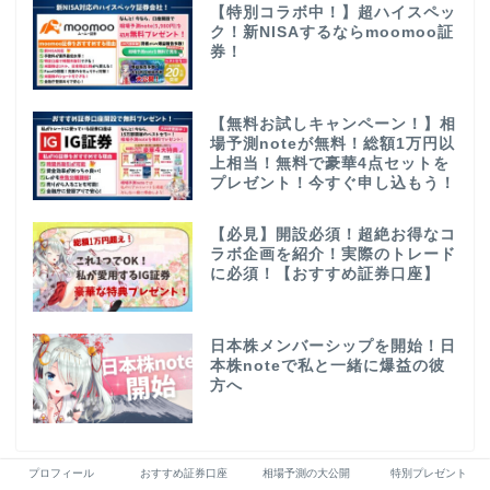
【特別コラボ中！】超ハイスペッ
ク！新NISAするならmoomoo証
券！
【無料お試しキャンペーン！】相
場予測noteが無料！総額1万円以
上相当！無料で豪華4点セットを
プレゼント！今すぐ申し込もう！
【必見】開設必須！超絶お得なコ
ラボ企画を紹介！実際のトレード
に必須！【おすすめ証券口座】
日本株メンバーシップを開始！日
本株noteで私と一緒に爆益の彼
方へ
プロフィール
おすすめ証券口座
相場予測の大公開
特別プレゼント