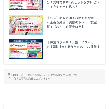
当！無料で豪華4点セットをプレゼン
ト！今すぐ申し込もう！
【必見】開設必須！超絶お得なコラ
ボ企画を紹介！実際のトレードに必
須！【おすすめ証券口座】
【特別コラボ中！】超ハイスペッ
ク！新NISAするならmoomoo証券！
HOME
りおぽん質問箱
おすすめ高級品･料亭･旅館
好きな葡萄の品種はございますか？