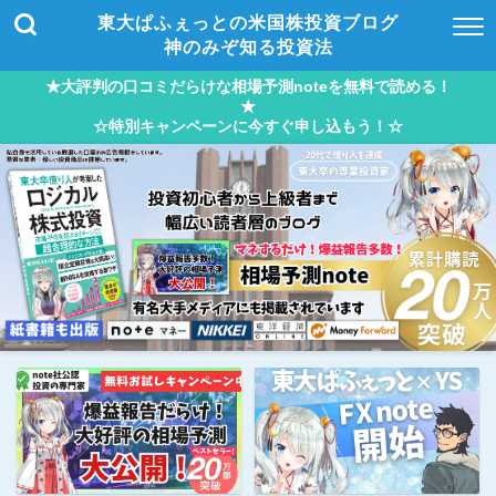
東大ぱふぇっとの米国株投資ブログ
神のみぞ知る投資法
★大評判の口コミだらけな相場予測noteを無料で読める！
★
☆特別キャンペーンに今すぐ申し込もう！☆