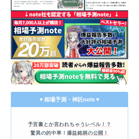
▼相場予測・神託note
▼
予言書とか言われちゃうレベル！？
驚異の的中率！
爆益銘柄の公開！