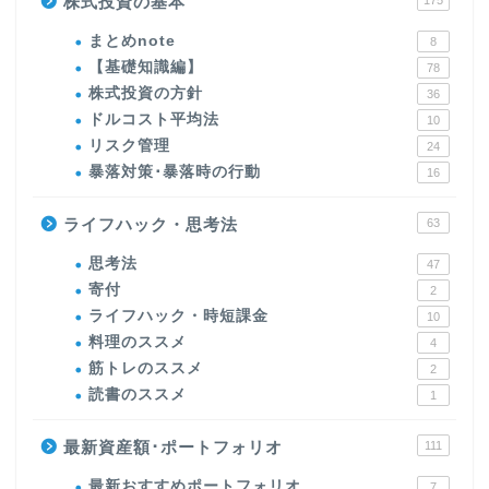
株式投資の基本
175
まとめnote
8
【基礎知識編】
78
株式投資の方針
36
ドルコスト平均法
10
リスク管理
24
暴落対策･暴落時の行動
16
ライフハック・思考法
63
思考法
47
寄付
2
ライフハック・時短課金
10
料理のススメ
4
筋トレのススメ
2
読書のススメ
1
最新資産額･ポートフォリオ
111
最新おすすめポートフォリオ
7