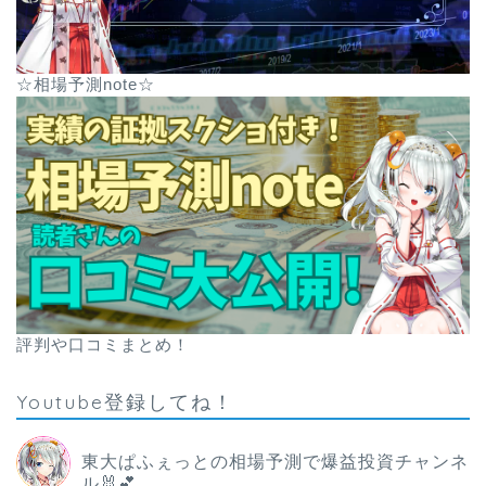
☆相場予測note☆
評判や口コミまとめ！
Youtube登録してね！
東大ぱふぇっとの相場予測で爆益投資チャンネ
ル🐰💕