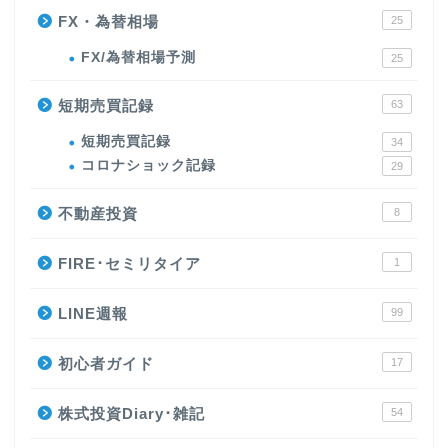
FX・為替相場
25
FX/為替相場予測
25
短期売買記録
63
短期売買記録
34
コロナショック記録
29
不動産投資
8
FIRE･セミリタイア
1
LINE週報
99
初心者ガイド
17
株式投資Diary･雑記
54