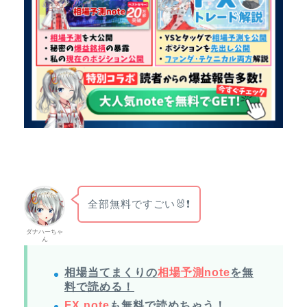
全部無料ですごい🐰❗
ダナハーちゃ
ん
相場当てまくりの
相場予測note
を無
料で読める！
FX note
も無料で読めちゃう！