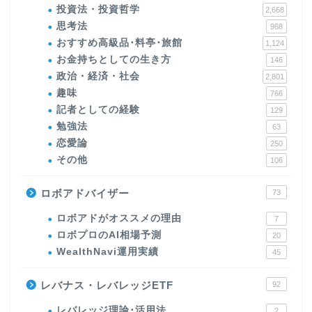
投資法・投資哲学
2,668
思考法
968
おすすめ高級品･料亭･旅館
1,124
お金持ちとしての生き方
146
政治・経済・社会
2,801
趣味
766
記者としての経験
129
勉強法
63
恋愛論
250
その他
106
ロボアドバイザー
73
ロボアドがオススメの理由
7
ロボプロのAI相場予測
20
WealthNavi運用実績
45
レバナス・レバレッジETF
92
レバレッジ理論･活用法
2