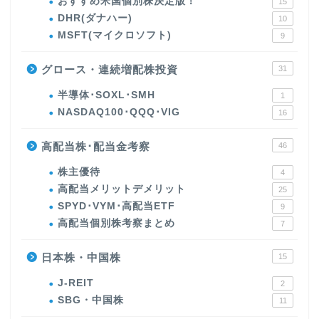
おすすめ米国個別株決定版！
15
DHR(ダナハー)
10
MSFT(マイクロソフト)
9
グロース・連続増配株投資
31
半導体･SOXL･SMH
1
NASDAQ100･QQQ･VIG
16
高配当株･配当金考察
46
株主優待
4
高配当メリットデメリット
25
SPYD･VYM･高配当ETF
9
高配当個別株考察まとめ
7
日本株・中国株
15
J-REIT
2
SBG・中国株
11