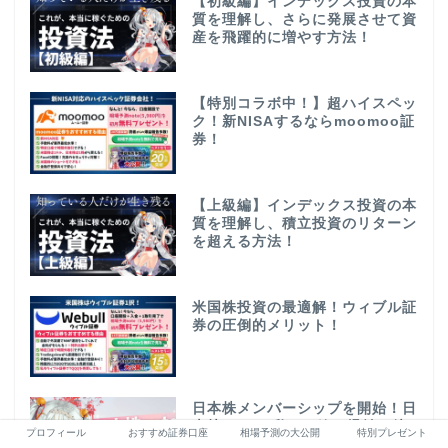
【初級編】インデックス投資の本
質を理解し、さらに発展させて資
産を飛躍的に増やす方法！
【特別コラボ中！】超ハイスペッ
ク！新NISAするならmoomoo証
券！
【上級編】インデックス投資の本
質を理解し、積立投資のリターン
を超える方法！
米国株投資の最適解！ウィブル証
券の圧倒的メリット！
日本株メンバーシップを開始！日
本株noteで私と一緒に爆益の彼
プロフィール
おすすめ証券口座
相場予測の大公開
特別プレゼント
方へ