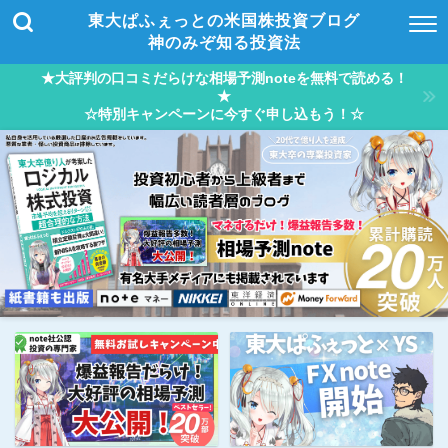
東大ぱふぇっとの米国株投資ブログ
神のみぞ知る投資法
★大評判の口コミだらけな相場予測noteを無料で読める！
★
☆特別キャンペーンに今すぐ申し込もう！☆