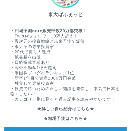
東大ぱふぇっと
・相場予測note販売部数20万部突破！
・Twitterフォロワー10万人超え！
・異次元の投資戦略と未来予測で爆益
・東大卒の専業投資家
・20代で億り人達成
・紙書籍を出版
・日経掲載実績あり
・海外不動産1億円超え
・米国株ブログ村ランキング1位
・新卒1年目で資産2000万円突破
→独立して専業投資家
・投資で勝つための正しい知識を発信し、本気で日本を
強くしたい！
・カテゴリー別に見ると過去記事を読みやすいです！
★詳しい自己紹介はこちら★
★相場予測はこちら★