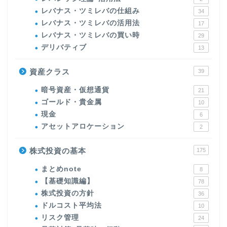
レバナス・ツミレバの仕組み
34
レバナス・ツミレバの活用法
17
レバナス・ツミレバの買い時
29
デリバティブ
13
資産クラス
39
暗号資産・仮想通貨
21
ゴールド・貴金属
10
現金
6
アセットアロケーション
2
株式投資の基本
175
まとめnote
8
【基礎知識編】
78
株式投資の方針
36
ドルコスト平均法
10
リスク管理
24