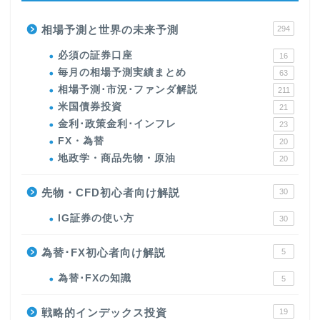
相場予測と世界の未来予測
294
必須の証券口座
16
毎月の相場予測実績まとめ
63
相場予測･市況･ファンダ解説
211
米国債券投資
21
金利･政策金利･インフレ
23
FX・為替
20
地政学・商品先物・原油
20
先物・CFD初心者向け解説
30
IG証券の使い方
30
為替･FX初心者向け解説
5
為替･FXの知識
5
戦略的インデックス投資
19