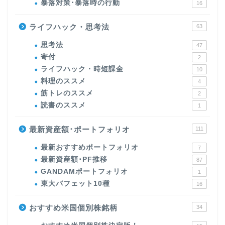
暴落対策･暴落時の行動
16
ライフハック・思考法
63
思考法
47
寄付
2
ライフハック・時短課金
10
料理のススメ
4
筋トレのススメ
2
読書のススメ
1
最新資産額･ポートフォリオ
111
最新おすすめポートフォリオ
7
最新資産額･PF推移
87
GANDAMポートフォリオ
1
東大バフェット10種
16
おすすめ米国個別株銘柄
34