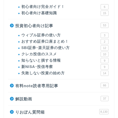
初心者向け完全ガイド！
6
初心者向け基礎知識
15
投資初心者向け記事
53
ウィブル証券の使い方
3
おすすめ証券口座まとめ！
2
SBI証券･楽天証券の使い方
12
クレカ投信のススメ
10
知らないと損する情報
9
新NISA･投信考察
9
失敗しない投資の始め方
14
有料note読者専用記事
66
解説動画
37
りおぽん質問箱
8,130