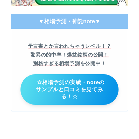
▼相場予測・神託note
▼
予言書とか言われちゃうレベル！？
驚異の的中率！
爆益銘柄の公開！
別格すぎる相場予測
を公開中！
☆相場予測の実績・noteの
サンプルと口コミを見てみ
る！☆