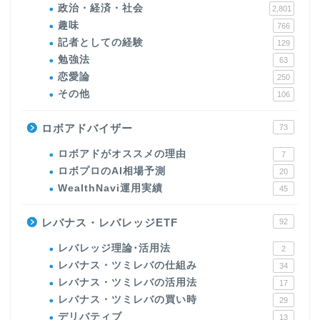
政治・経済・社会
2,801
趣味
766
記者としての経験
129
勉強法
63
恋愛論
250
その他
106
ロボアドバイザー
73
ロボアドがオススメの理由
7
ロボプロのAI相場予測
20
WealthNavi運用実績
45
レバナス・レバレッジETF
92
レバレッジ理論･活用法
2
レバナス・ツミレバの仕組み
34
レバナス・ツミレバの活用法
17
レバナス・ツミレバの買い時
29
デリバティブ
13