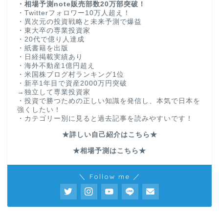
・相場予測note販売部数20万部突破！
・Twitterフォロワー10万人超え！
・異次元の投資戦略と未来予測で爆益
・東大卒の専業投資家
・20代で億り人達成
・紙書籍を出版
・日経掲載実績あり
・海外不動産1億円超え
・米国株ブログ村ランキング1位
・新卒1年目で資産2000万円突破
→独立して専業投資家
・投資で勝つための正しい知識を発信し、本気で日本を
強くしたい！
・カテゴリー別に見ると過去記事を読みやすいです！
★詳しい自己紹介はこちら★
★相場予測はこちら★
＼ Follow me ／