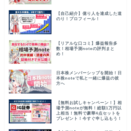
【自己紹介】億り人を達成した道
のり！プロフィール！
【リアルな口コミ】爆益報告多
数！相場予測noteの評判まと
め！
日本株メンバーシップを開始！日
本株noteで私と一緒に爆益の彼
方へ
【無料お試しキャンペーン！】相
場予測noteが無料！総額1万円以
上相当！無料で豪華4点セットを
プレゼント！今すぐ申し込もう！