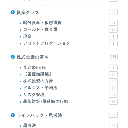
資産クラス
39
暗号資産・仮想通貨
21
ゴールド・貴金属
10
現金
6
アセットアロケーション
2
株式投資の基本
175
まとめnote
8
【基礎知識編】
78
株式投資の方針
36
ドルコスト平均法
10
リスク管理
24
暴落対策･暴落時の行動
16
ライフハック・思考法
63
思考法
47