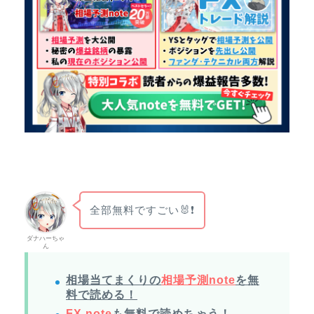
全部無料ですごい🐰❗
ダナハーちゃ
ん
相場当てまくりの
相場予測note
を無
料で読める！
FX note
も無料で読めちゃう！