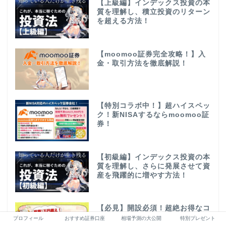
【上級編】インデックス投資の本
質を理解し、積立投資のリターン
を超える方法！
【moomoo証券完全攻略！】入
金・取引方法を徹底解説！
【特別コラボ中！】超ハイスペッ
ク！新NISAするならmoomoo証
券！
【初級編】インデックス投資の本
質を理解し、さらに発展させて資
産を飛躍的に増やす方法！
【必見】開設必須！超絶お得なコ
ラボ企画を紹介！実際のトレード
プロフィール
おすすめ証券口座
相場予測の大公開
特別プレゼント