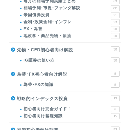
毎月の相場予測実績まとめ
63
相場予測･市況･ファンダ解説
211
米国債券投資
21
金利･政策金利･インフレ
23
FX・為替
20
地政学・商品先物・原油
20
先物・CFD初心者向け解説
30
IG証券の使い方
30
為替･FX初心者向け解説
5
為替･FXの知識
5
戦略的インデックス投資
19
初心者向け完全ガイド！
6
初心者向け基礎知識
15
投資初心者向け記事
53