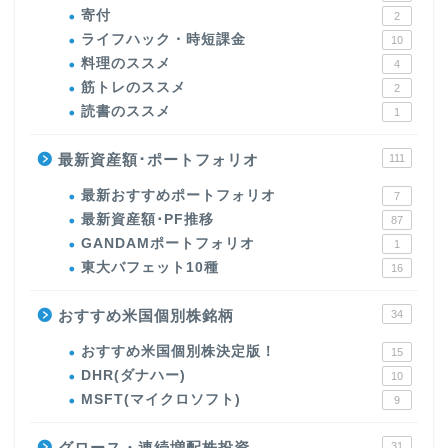
寄付
2
ライフハック・時短課金
10
料理のススメ
4
筋トレのススメ
2
読書のススメ
1
最新資産額･ポートフォリオ
111
最新おすすめポートフォリオ
7
最新資産額･PF推移
87
GANDAMポートフォリオ
1
東大バフェット10種
16
おすすめ米国個別株銘柄
34
おすすめ米国個別株決定版！
15
DHR(ダナハー)
10
MSFT(マイクロソフト)
9
グロース・連続増配株投資
31