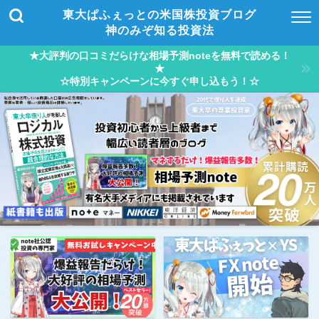
東大ぱふぇっとの米国株投資ブログ
神のみぞ知る投資法
★大評判の口コミだらけな相場予測noteを無料で読める！
★
☆特別キャンペーンに今すぐ申し込もう！☆