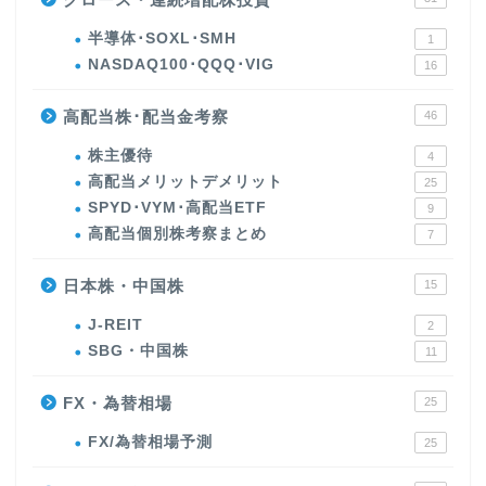
半導体･SOXL･SMH
1
NASDAQ100･QQQ･VIG
16
高配当株･配当金考察
46
株主優待
4
高配当メリットデメリット
25
SPYD･VYM･高配当ETF
9
高配当個別株考察まとめ
7
日本株・中国株
15
J-REIT
2
SBG・中国株
11
FX・為替相場
25
FX/為替相場予測
25