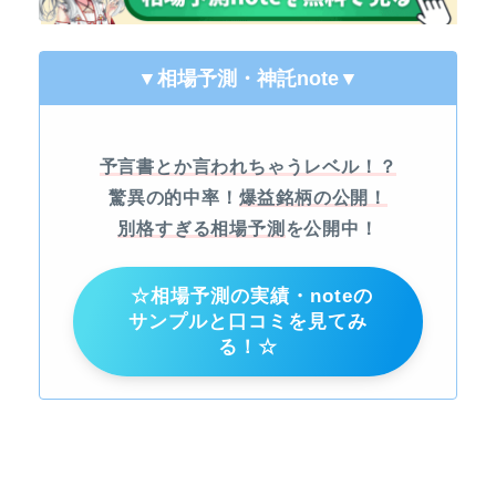
▼相場予測・神託note
▼
予言書とか言われちゃうレベル！？
驚異の的中率！
爆益銘柄の公開！
別格すぎる相場予測
を公開中！
☆相場予測の実績・noteの
サンプルと口コミを見てみ
る！☆