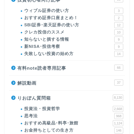
ウィブル証券の使い方
3
おすすめ証券口座まとめ！
2
SBI証券･楽天証券の使い方
12
クレカ投信のススメ
10
知らないと損する情報
9
新NISA･投信考察
9
失敗しない投資の始め方
14
有料note読者専用記事
66
解説動画
37
りおぽん質問箱
8,130
投資法・投資哲学
2,668
思考法
968
おすすめ高級品･料亭･旅館
1,124
お金持ちとしての生き方
146