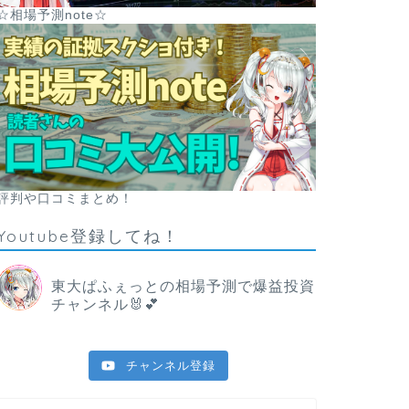
☆相場予測note☆
評判や口コミまとめ！
Youtube登録してね！
東大ぱふぇっとの相場予測で爆益投資
チャンネル🐰💕
チャンネル登録