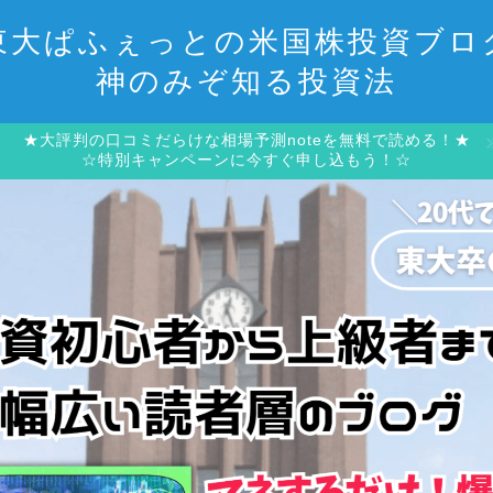
東大ぱふぇっとの米国株投資ブロ
神のみぞ知る投資法
★大評判の口コミだらけな相場予測noteを無料で読める！★
☆特別キャンペーンに今すぐ申し込もう！☆