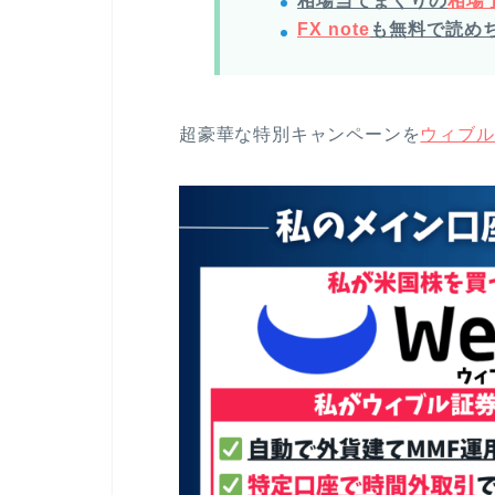
相場当てまくりの
相場予
FX note
も無料で読め
超豪華な特別キャンペーンを
ウィブル