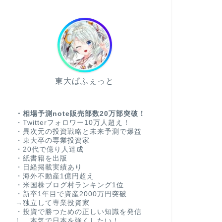
東大ぱふぇっと
・相場予測note販売部数20万部突破！
・Twitterフォロワー10万人超え！
・異次元の投資戦略と未来予測で爆益
・東大卒の専業投資家
・20代で億り人達成
・紙書籍を出版
・日経掲載実績あり
・海外不動産1億円超え
・米国株ブログ村ランキング1位
・新卒1年目で資産2000万円突破
→独立して専業投資家
・投資で勝つための正しい知識を発信
し、本気で日本を強くしたい！