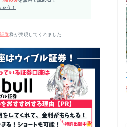
測note
を無料で読める！
ちゃう！
証券
様が実現してくれました！