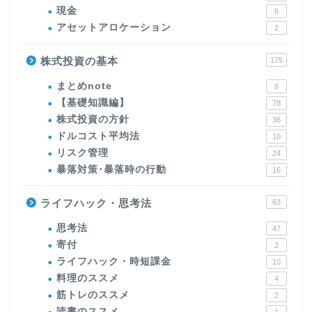
現金
6
アセットアロケーション
2
株式投資の基本
175
まとめnote
8
【基礎知識編】
78
株式投資の方針
36
ドルコスト平均法
10
リスク管理
24
暴落対策･暴落時の行動
16
ライフハック・思考法
63
思考法
47
寄付
2
ライフハック・時短課金
10
料理のススメ
4
筋トレのススメ
2
読書のススメ