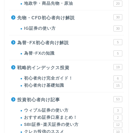
地政学・商品先物・原油
20
先物・CFD初心者向け解説
30
IG証券の使い方
30
為替･FX初心者向け解説
5
為替･FXの知識
5
戦略的インデックス投資
19
初心者向け完全ガイド！
6
初心者向け基礎知識
15
投資初心者向け記事
53
ウィブル証券の使い方
3
おすすめ証券口座まとめ！
2
SBI証券･楽天証券の使い方
12
クレカ投信のススメ
10