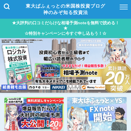
東大ぱふぇっとの米国株投資ブログ
神のみぞ知る投資法
★大評判の口コミだらけな相場予測noteを無料で読める！
★
☆特別キャンペーンに今すぐ申し込もう！☆