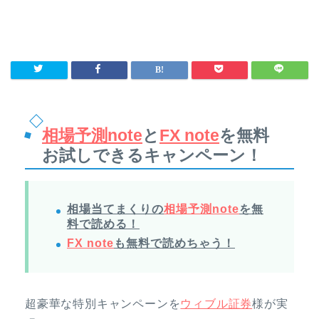
相場予測note
と
FX note
を無料
お試しできるキャンペーン！
相場当てまくりの
相場予測note
を無
料で読める！
FX note
も無料で読めちゃう！
超豪華な特別キャンペーンを
ウィブル証券
様が実