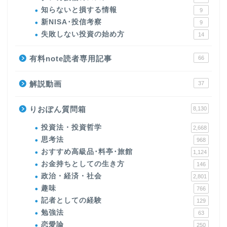
知らないと損する情報
9
新NISA･投信考察
9
失敗しない投資の始め方
14
有料note読者専用記事
66
解説動画
37
りおぽん質問箱
8,130
投資法・投資哲学
2,668
思考法
968
おすすめ高級品･料亭･旅館
1,124
お金持ちとしての生き方
146
政治・経済・社会
2,801
趣味
766
記者としての経験
129
勉強法
63
恋愛論
250