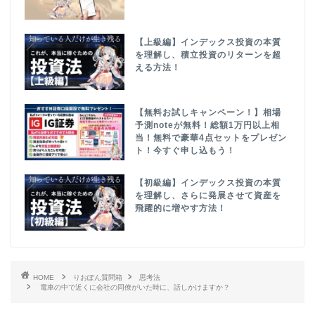
【上級編】インデックス投資の本質
を理解し、積立投資のリターンを超
える方法！
【無料お試しキャンペーン！】相場
予測noteが無料！総額1万円以上相
当！無料で豪華4点セットをプレゼン
ト！今すぐ申し込もう！
【初級編】インデックス投資の本質
を理解し、さらに発展させて資産を
飛躍的に増やす方法！
HOME
りおぽん質問箱
思考法
電車の中で近くに会社の同僚がいた時に、話しかけますか？