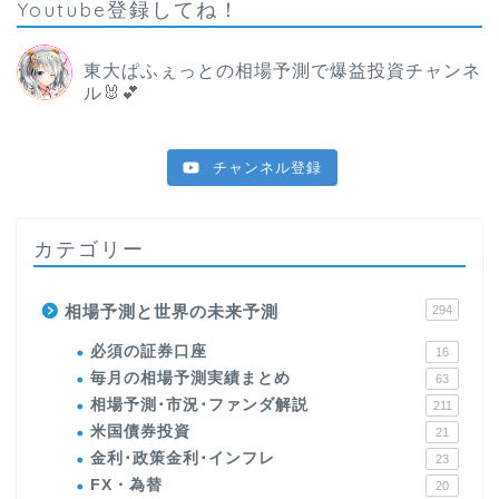
Youtube登録してね！
東大ぱふぇっとの相場予測で爆益投資チャンネ
ル🐰💕
チャンネル登録
カテゴリー
相場予測と世界の未来予測
294
必須の証券口座
16
毎月の相場予測実績まとめ
63
相場予測･市況･ファンダ解説
211
米国債券投資
21
金利･政策金利･インフレ
23
FX・為替
20