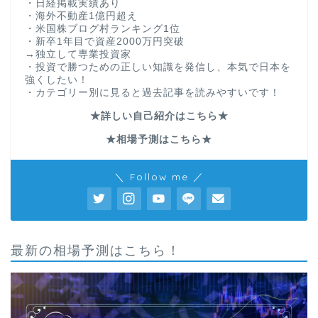
・日経掲載実績あり
・海外不動産1億円超え
・米国株ブログ村ランキング1位
・新卒1年目で資産2000万円突破
→独立して専業投資家
・投資で勝つための正しい知識を発信し、本気で日本を
強くしたい！
・カテゴリー別に見ると過去記事を読みやすいです！
★詳しい自己紹介はこちら★
★相場予測はこちら★
＼ Follow me ／
最新の相場予測はこちら！