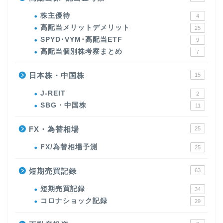
株主優待
4
高配当メリットデメリット
25
SPYD･VYM･高配当ETF
9
高配当個別株考察まとめ
7
日本株・中国株
15
J-REIT
2
SBG・中国株
11
FX・為替相場
25
FX/為替相場予測
25
短期売買記録
63
短期売買記録
34
コロナショック記録
29