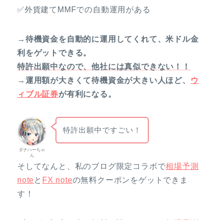
✅外貨建てMMFでの自動運用がある
→待機資金を自動的に運用してくれて、米ドル金
利をゲットできる。
特許出願中なので、他社には真似できない！！
→運用額が大きくて待機資金が大きい人ほど、
ウ
ィブル証券
が有利になる。
特許出願中ですごい！
ダナハーちゃ
ん
そしてなんと、私のブログ限定コラボで
相場予測
note
と
FX note
の無料クーポンをゲットできま
す！