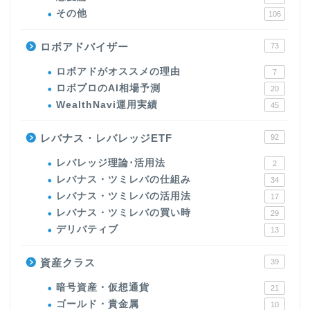
その他
106
ロボアドバイザー
73
ロボアドがオススメの理由
7
ロボプロのAI相場予測
20
WealthNavi運用実績
45
レバナス・レバレッジETF
92
レバレッジ理論･活用法
2
レバナス・ツミレバの仕組み
34
レバナス・ツミレバの活用法
17
レバナス・ツミレバの買い時
29
デリバティブ
13
資産クラス
39
暗号資産・仮想通貨
21
ゴールド・貴金属
10