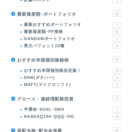
1
最新資産額･ポートフォリオ
111
最新おすすめポートフォリオ
7
最新資産額･PF推移
87
GANDAMポートフォリオ
1
東大バフェット10種
16
おすすめ米国個別株銘柄
34
おすすめ米国個別株決定版！
15
DHR(ダナハー)
10
MSFT(マイクロソフト)
9
グロース・連続増配株投資
31
半導体･SOXL･SMH
1
NASDAQ100･QQQ･VIG
16
高配当株･配当金考察
46