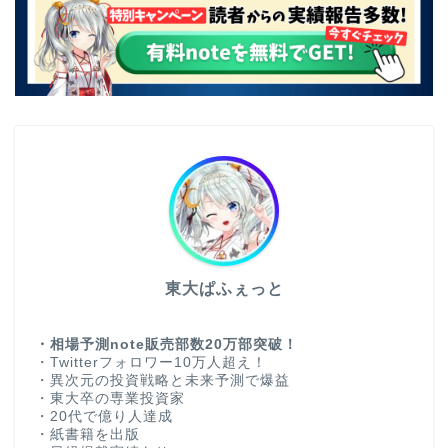
東大ぱふぇっと
・相場予測note販売部数20万部突破！
・Twitterフォロワー10万人超え！
・異次元の投資戦略と未来予測で爆益
・東大卒の専業投資家
・20代で億り人達成
・紙書籍を出版