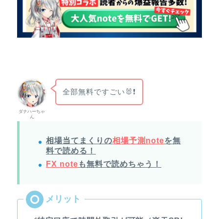
全部無料ですごい🐰❗
ダナハーちゃ
ん
相場当てまくりの
相場予測note
を無
料で読める！
FX note
も無料で読めちゃう！