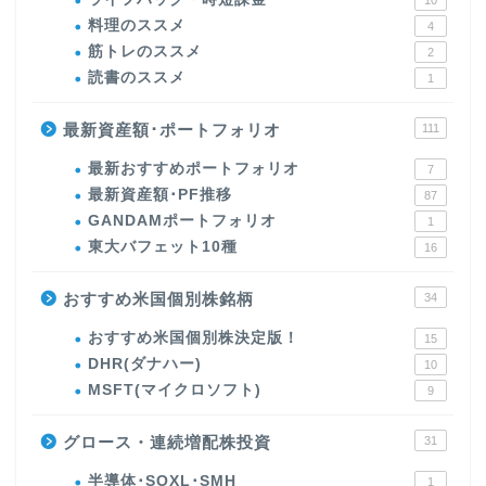
10
料理のススメ
4
筋トレのススメ
2
読書のススメ
1
最新資産額･ポートフォリオ
111
最新おすすめポートフォリオ
7
最新資産額･PF推移
87
GANDAMポートフォリオ
1
東大バフェット10種
16
おすすめ米国個別株銘柄
34
おすすめ米国個別株決定版！
15
DHR(ダナハー)
10
MSFT(マイクロソフト)
9
グロース・連続増配株投資
31
半導体･SOXL･SMH
1