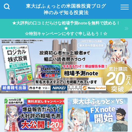
東大ぱふぇっとの米国株投資ブログ
神のみぞ知る投資法
★大評判の口コミだらけな相場予測noteを無料で読める！
★
☆特別キャンペーンに今すぐ申し込もう！☆