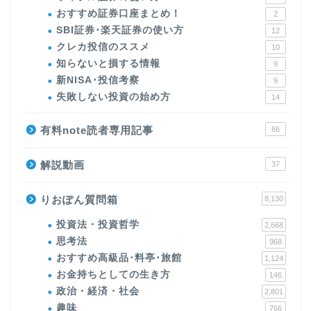
おすすめ証券口座まとめ！
2
SBI証券･楽天証券の使い方
12
クレカ投信のススメ
10
知らないと損する情報
9
新NISA･投信考察
9
失敗しない投資の始め方
14
有料note読者専用記事
66
解説動画
37
りおぽん質問箱
8,130
投資法・投資哲学
2,668
思考法
968
おすすめ高級品･料亭･旅館
1,124
お金持ちとしての生き方
146
政治・経済・社会
2,801
趣味
766