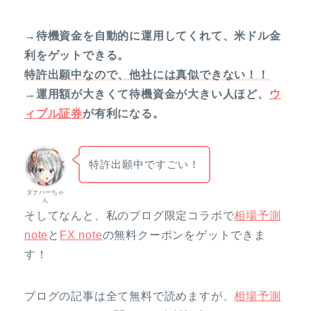
→待機資金を自動的に運用してくれて、米ドル金
利をゲットできる。
特許出願中なので、他社には真似できない！！
→運用額が大きくて待機資金が大きい人ほど、
ウ
ィブル証券
が有利になる。
特許出願中ですごい！
ダナハーちゃ
ん
そしてなんと、私のブログ限定コラボで
相場予測
note
と
FX note
の無料クーポンをゲットできま
す！
ブログの記事は全て無料で読めますが、
相場予測