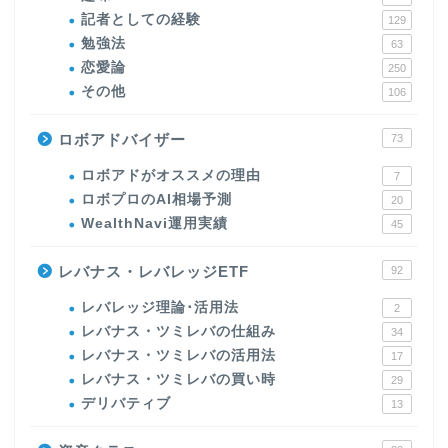
記者としての経験
129
勉強法
63
恋愛論
250
その他
106
ロボアドバイザー
73
ロボアドがオススメの理由
7
ロボプロのAI相場予測
20
WealthNavi運用実績
45
レバナス・レバレッジETF
92
レバレッジ理論･活用法
2
レバナス・ツミレバの仕組み
34
レバナス・ツミレバの活用法
17
レバナス・ツミレバの買い時
29
デリバティブ
13