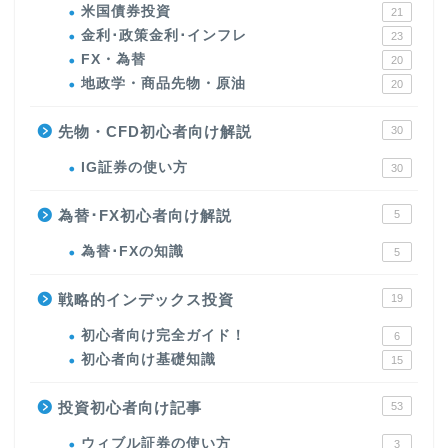
米国債券投資
21
金利･政策金利･インフレ
23
FX・為替
20
地政学・商品先物・原油
20
先物・CFD初心者向け解説
30
IG証券の使い方
30
為替･FX初心者向け解説
5
為替･FXの知識
5
戦略的インデックス投資
19
初心者向け完全ガイド！
6
初心者向け基礎知識
15
投資初心者向け記事
53
ウィブル証券の使い方
3