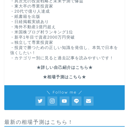
・異次元の投資戦略と未来予測で爆益
・東大卒の専業投資家
・20代で億り人達成
・紙書籍を出版
・日経掲載実績あり
・海外不動産1億円超え
・米国株ブログ村ランキング1位
・新卒1年目で資産2000万円突破
→独立して専業投資家
・投資で勝つための正しい知識を発信し、本気で日本を
強くしたい！
・カテゴリー別に見ると過去記事を読みやすいです！
★詳しい自己紹介はこちら★
★相場予測はこちら★
＼ Follow me ／
最新の相場予測はこちら！