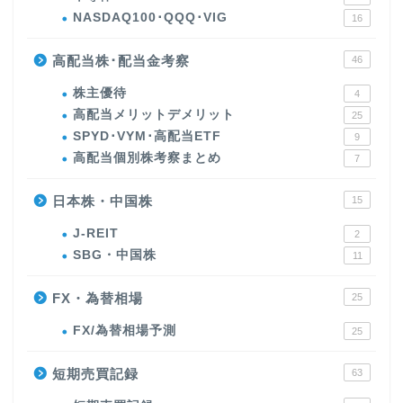
NASDAQ100･QQQ･VIG
16
高配当株･配当金考察
46
株主優待
4
高配当メリットデメリット
25
SPYD･VYM･高配当ETF
9
高配当個別株考察まとめ
7
日本株・中国株
15
J-REIT
2
SBG・中国株
11
FX・為替相場
25
FX/為替相場予測
25
短期売買記録
63