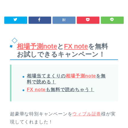
相場予測note
と
FX note
を無料
お試しできるキャンペーン！
相場当てまくりの
相場予測note
を無
料で読める！
FX note
も無料で読めちゃう！
超豪華な特別キャンペーンを
ウィブル証券
様が実
現してくれました！