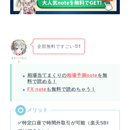
全部無料ですごい🐰❗
ダナハーちゃ
ん
相場当てまくりの
相場予測note
を無
料で読める！
FX note
も無料で読めちゃう！
✅特定口座で時間外取引が可能（楽天SBI