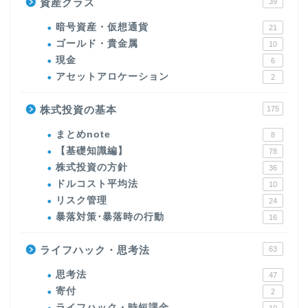
資産クラス
39
暗号資産・仮想通貨
21
ゴールド・貴金属
10
現金
6
アセットアロケーション
2
株式投資の基本
175
まとめnote
8
【基礎知識編】
78
株式投資の方針
36
ドルコスト平均法
10
リスク管理
24
暴落対策･暴落時の行動
16
ライフハック・思考法
63
思考法
47
寄付
2
ライフハック・時短課金