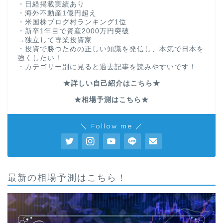
・日経掲載実績あり
・海外不動産1億円超え
・米国株ブログ村ランキング1位
・新卒1年目で資産2000万円突破
→独立して専業投資家
・投資で勝つための正しい知識を発信し、本気で日本を
強くしたい！
・カテゴリー別に見ると過去記事を読みやすいです！
★詳しい自己紹介はこちら★
★相場予測はこちら★
＼ Follow me ／
最新の相場予測はこちら！