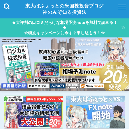
東大ぱふぇっとの米国株投資ブログ
神のみぞ知る投資法
★大評判の口コミだらけな相場予測noteを無料で読める！
★
☆特別キャンペーンに今すぐ申し込もう！☆