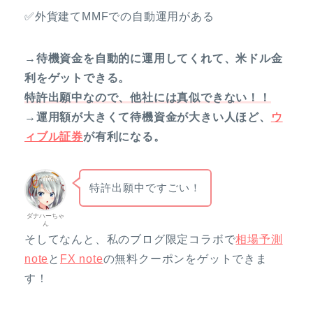
✅外貨建てMMFでの自動運用がある
→待機資金を自動的に運用してくれて、米ドル金
利をゲットできる。
特許出願中なので、他社には真似できない！！
→運用額が大きくて待機資金が大きい人ほど、
ウ
ィブル証券
が有利になる。
特許出願中ですごい！
ダナハーちゃ
ん
そしてなんと、私のブログ限定コラボで
相場予測
note
と
FX note
の無料クーポンをゲットできま
す！