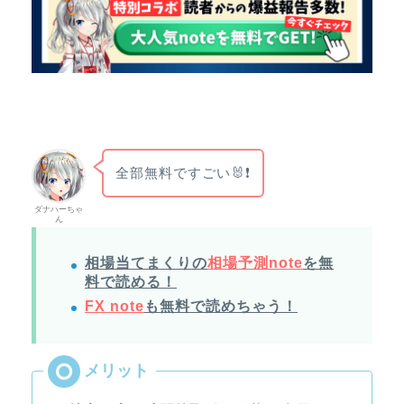
全部無料ですごい🐰❗
ダナハーちゃ
ん
相場当てまくりの
相場予測note
を無
料で読める！
FX note
も無料で読めちゃう！