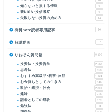
10
知らないと損する情報
9
新NISA･投信考察
9
失敗しない投資の始め方
14
有料note読者専用記事
66
解説動画
37
りおぽん質問箱
8,130
投資法・投資哲学
2,668
思考法
968
おすすめ高級品･料亭･旅館
1,124
お金持ちとしての生き方
146
政治・経済・社会
2,801
趣味
766
記者としての経験
129
勉強法
63
恋愛論