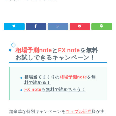
相場予測note
と
FX note
を無料
お試しできるキャンペーン！
相場当てまくりの
相場予測note
を無
料で読める！
FX note
も無料で読めちゃう！
超豪華な特別キャンペーンを
ウィブル証券
様が実