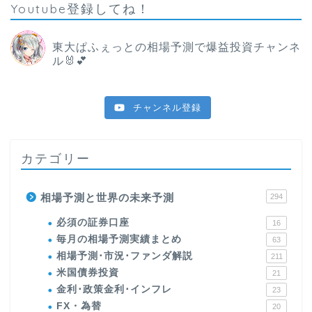
Youtube登録してね！
東大ぱふぇっとの相場予測で爆益投資チャンネ
ル🐰💕
チャンネル登録
カテゴリー
相場予測と世界の未来予測
294
必須の証券口座
16
毎月の相場予測実績まとめ
63
相場予測･市況･ファンダ解説
211
米国債券投資
21
金利･政策金利･インフレ
23
FX・為替
20