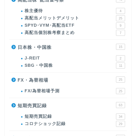
株主優待
4
高配当メリットデメリット
25
SPYD･VYM･高配当ETF
9
高配当個別株考察まとめ
7
日本株・中国株
15
J-REIT
2
SBG・中国株
11
FX・為替相場
25
FX/為替相場予測
25
短期売買記録
63
短期売買記録
34
コロナショック記録
29