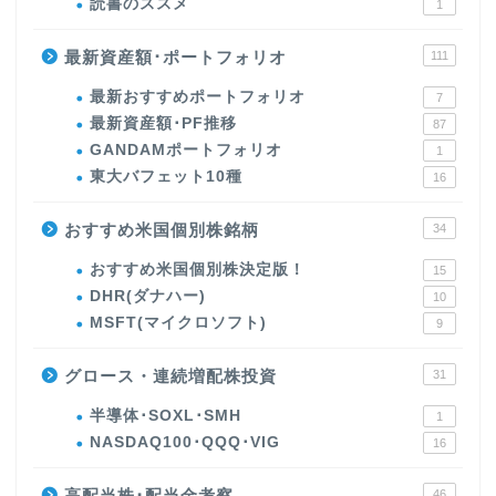
読書のススメ
1
最新資産額･ポートフォリオ
111
最新おすすめポートフォリオ
7
最新資産額･PF推移
87
GANDAMポートフォリオ
1
東大バフェット10種
16
おすすめ米国個別株銘柄
34
おすすめ米国個別株決定版！
15
DHR(ダナハー)
10
MSFT(マイクロソフト)
9
グロース・連続増配株投資
31
半導体･SOXL･SMH
1
NASDAQ100･QQQ･VIG
16
高配当株･配当金考察
46