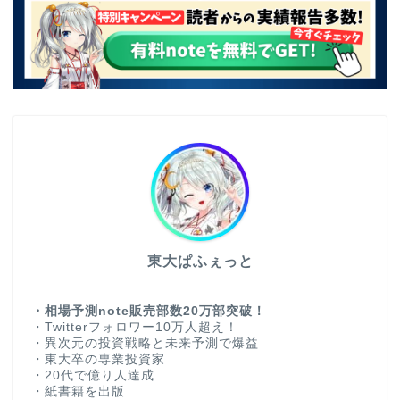
東大ぱふぇっと
・相場予測note販売部数20万部突破！
・Twitterフォロワー10万人超え！
・異次元の投資戦略と未来予測で爆益
・東大卒の専業投資家
・20代で億り人達成
・紙書籍を出版