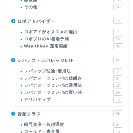
250
その他
106
ロボアドバイザー
73
ロボアドがオススメの理由
7
ロボプロのAI相場予測
20
WealthNavi運用実績
45
レバナス・レバレッジETF
92
レバレッジ理論･活用法
2
レバナス・ツミレバの仕組み
34
レバナス・ツミレバの活用法
17
レバナス・ツミレバの買い時
29
デリバティブ
13
資産クラス
39
暗号資産・仮想通貨
21
ゴールド・貴金属
10