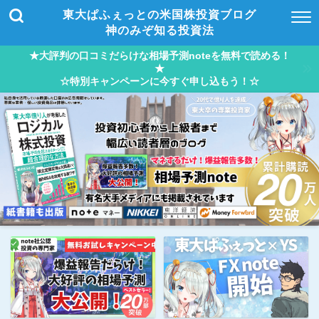
東大ぱふぇっとの米国株投資ブログ
神のみぞ知る投資法
★大評判の口コミだらけな相場予測noteを無料で読める！
★
☆特別キャンペーンに今すぐ申し込もう！☆