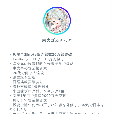
東大ぱふぇっと
・相場予測note販売部数20万部突破！
・Twitterフォロワー10万人超え！
・異次元の投資戦略と未来予測で爆益
・東大卒の専業投資家
・20代で億り人達成
・紙書籍を出版
・日経掲載実績あり
・海外不動産1億円超え
・米国株ブログ村ランキング1位
・新卒1年目で資産2000万円突破
→独立して専業投資家
・投資で勝つための正しい知識を発信し、本気で日本を
強くしたい！