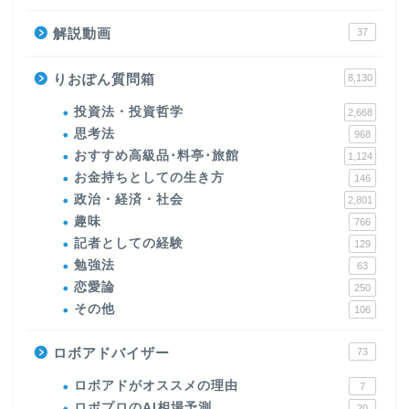
解説動画
37
りおぽん質問箱
8,130
投資法・投資哲学
2,668
思考法
968
おすすめ高級品･料亭･旅館
1,124
お金持ちとしての生き方
146
政治・経済・社会
2,801
趣味
766
記者としての経験
129
勉強法
63
恋愛論
250
その他
106
ロボアドバイザー
73
ロボアドがオススメの理由
7
ロボプロのAI相場予測
20