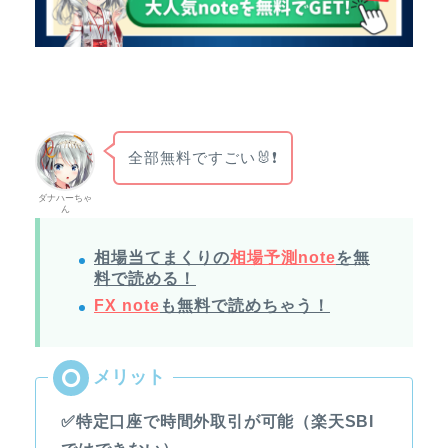
全部無料ですごい🐰❗
ダナハーちゃ
ん
相場当てまくりの
相場予測note
を無
料で読める！
FX note
も無料で読めちゃう！
✅特定口座で時間外取引が可能（楽天SBI