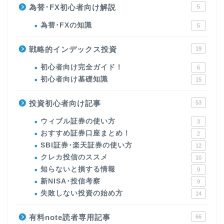
為替･FX初心者向け解説
5
為替･FXの知識
5
戦略的インデックス投資
19
初心者向け完全ガイド！
6
初心者向け基礎知識
15
投資初心者向け記事
53
ウィブル証券の使い方
3
おすすめ証券口座まとめ！
2
SBI証券･楽天証券の使い方
12
クレカ投信のススメ
10
知らないと損する情報
9
新NISA･投信考察
9
失敗しない投資の始め方
14
有料note読者専用記事
66