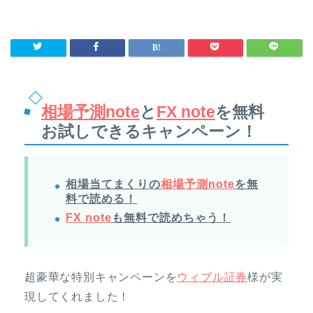
相場予測note
と
FX note
を無料
お試しできるキャンペーン！
相場当てまくりの
相場予測note
を無
料で読める！
FX note
も無料で読めちゃう！
超豪華な特別キャンペーンを
ウィブル証券
様が実
現してくれました！