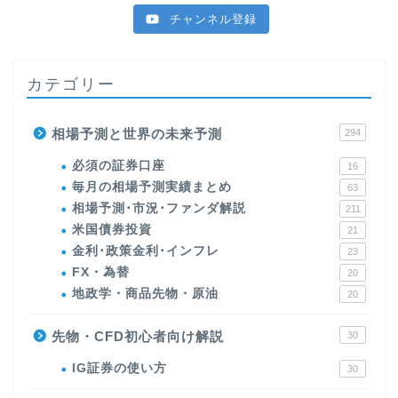
チャンネル登録
カテゴリー
相場予測と世界の未来予測
294
必須の証券口座
16
毎月の相場予測実績まとめ
63
相場予測･市況･ファンダ解説
211
米国債券投資
21
金利･政策金利･インフレ
23
FX・為替
20
地政学・商品先物・原油
20
先物・CFD初心者向け解説
30
IG証券の使い方
30