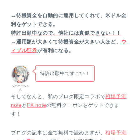
→待機資金を自動的に運用してくれて、米ドル金
利をゲットできる。
特許出願中なので、他社には真似できない！！
→運用額が大きくて待機資金が大きい人ほど、
ウ
ィブル証券
が有利になる。
特許出願中ですごい！
ダナハーちゃ
ん
そしてなんと、私のブログ限定コラボで
相場予測
note
と
FX note
の無料クーポンをゲットできま
す！
ブログの記事は全て無料で読めますが、
相場予測