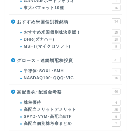
GANDAMポートフォリオ
1
東大バフェット10種
16
おすすめ米国個別株銘柄
34
おすすめ米国個別株決定版！
15
DHR(ダナハー)
10
MSFT(マイクロソフト)
9
グロース・連続増配株投資
31
半導体･SOXL･SMH
1
NASDAQ100･QQQ･VIG
16
高配当株･配当金考察
46
株主優待
4
高配当メリットデメリット
25
SPYD･VYM･高配当ETF
9
高配当個別株考察まとめ
7