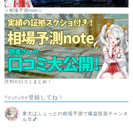
☆相場予測note☆
評判や口コミまとめ！
Youtube登録してね！
東大ぱふぇっとの相場予測で爆益投資チャンネ
ル🐰💕