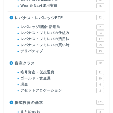
WealthNavi運用実績
45
レバナス・レバレッジETF
92
レバレッジ理論･活用法
2
レバナス・ツミレバの仕組み
34
レバナス・ツミレバの活用法
17
レバナス・ツミレバの買い時
29
デリバティブ
13
資産クラス
39
暗号資産・仮想通貨
21
ゴールド・貴金属
10
現金
6
アセットアロケーション
2
株式投資の基本
175
まとめnote
8