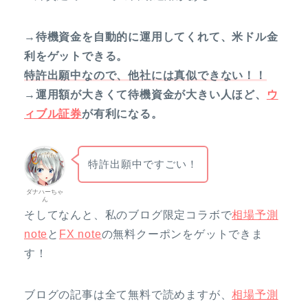
→待機資金を自動的に運用してくれて、米ドル金
利をゲットできる。
特許出願中なので、他社には真似できない！！
→運用額が大きくて待機資金が大きい人ほど、
ウ
ィブル証券
が有利になる。
特許出願中ですごい！
ダナハーちゃ
ん
そしてなんと、私のブログ限定コラボで
相場予測
note
と
FX note
の無料クーポンをゲットできま
す！
ブログの記事は全て無料で読めますが、
相場予測