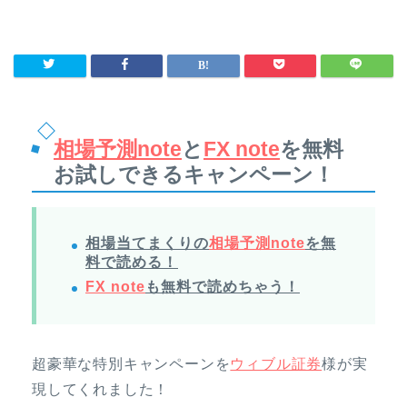
相場予測note
と
FX note
を無料
お試しできるキャンペーン！
相場当てまくりの
相場予測note
を無
料で読める！
FX note
も無料で読めちゃう！
超豪華な特別キャンペーンを
ウィブル証券
様が実
現してくれました！