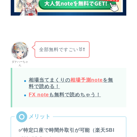
全部無料ですごい🐰❗
ダナハーちゃ
ん
相場当てまくりの
相場予測note
を無
料で読める！
FX note
も無料で読めちゃう！
✅特定口座で時間外取引が可能（楽天SBI