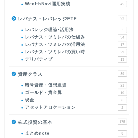
WealthNavi運用実績
45
レバナス・レバレッジETF
92
レバレッジ理論･活用法
2
レバナス・ツミレバの仕組み
34
レバナス・ツミレバの活用法
17
レバナス・ツミレバの買い時
29
デリバティブ
13
資産クラス
39
暗号資産・仮想通貨
21
ゴールド・貴金属
10
現金
6
アセットアロケーション
2
株式投資の基本
175
まとめnote
8