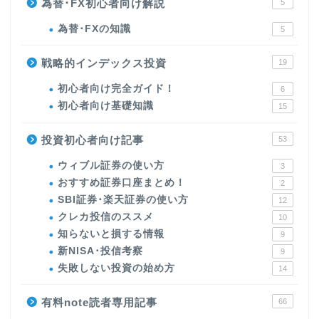
為替･FX初心者向け解説
5
為替･FXの知識
5
戦略的インデックス投資
19
初心者向け完全ガイド！
6
初心者向け基礎知識
15
投資初心者向け記事
53
ウィブル証券の使い方
3
おすすめ証券口座まとめ！
2
SBI証券･楽天証券の使い方
12
クレカ投信のススメ
10
知らないと損する情報
9
新NISA･投信考察
9
失敗しない投資の始め方
14
有料note読者専用記事
66