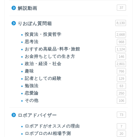
解説動画
37
りおぽん質問箱
8,130
投資法・投資哲学
2,668
思考法
968
おすすめ高級品･料亭･旅館
1,124
お金持ちとしての生き方
146
政治・経済・社会
2,801
趣味
766
記者としての経験
129
勉強法
63
恋愛論
250
その他
106
ロボアドバイザー
73
ロボアドがオススメの理由
7
ロボプロのAI相場予測
20