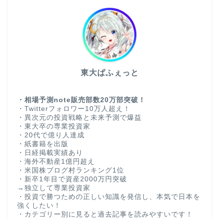
東大ぱふぇっと
・相場予測note販売部数20万部突破！
・Twitterフォロワー10万人超え！
・異次元の投資戦略と未来予測で爆益
・東大卒の専業投資家
・20代で億り人達成
・紙書籍を出版
・日経掲載実績あり
・海外不動産1億円超え
・米国株ブログ村ランキング1位
・新卒1年目で資産2000万円突破
→独立して専業投資家
・投資で勝つための正しい知識を発信し、本気で日本を
強くしたい！
・カテゴリー別に見ると過去記事を読みやすいです！