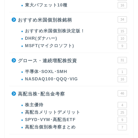
東大バフェット10種
16
おすすめ米国個別株銘柄
34
おすすめ米国個別株決定版！
15
DHR(ダナハー)
10
MSFT(マイクロソフト)
9
グロース・連続増配株投資
31
半導体･SOXL･SMH
1
NASDAQ100･QQQ･VIG
16
高配当株･配当金考察
46
株主優待
4
高配当メリットデメリット
25
SPYD･VYM･高配当ETF
9
高配当個別株考察まとめ
7