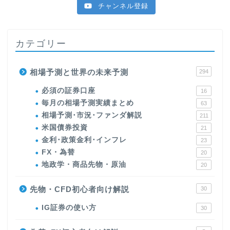
チャンネル登録
カテゴリー
相場予測と世界の未来予測
294
必須の証券口座
16
毎月の相場予測実績まとめ
63
相場予測･市況･ファンダ解説
211
米国債券投資
21
金利･政策金利･インフレ
23
FX・為替
20
地政学・商品先物・原油
20
先物・CFD初心者向け解説
30
IG証券の使い方
30