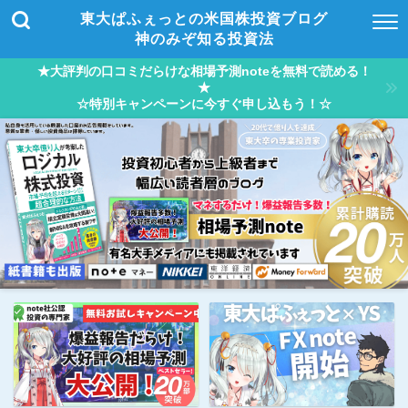
東大ぱふぇっとの米国株投資ブログ
神のみぞ知る投資法
★大評判の口コミだらけな相場予測noteを無料で読める！
★
☆特別キャンペーンに今すぐ申し込もう！☆