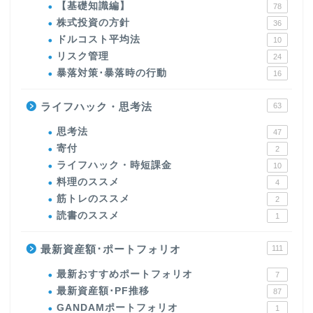
【基礎知識編】
78
株式投資の方針
36
ドルコスト平均法
10
リスク管理
24
暴落対策･暴落時の行動
16
ライフハック・思考法
63
思考法
47
寄付
2
ライフハック・時短課金
10
料理のススメ
4
筋トレのススメ
2
読書のススメ
1
最新資産額･ポートフォリオ
111
最新おすすめポートフォリオ
7
最新資産額･PF推移
87
GANDAMポートフォリオ
1