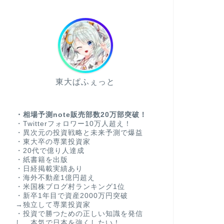
東大ぱふぇっと
・相場予測note販売部数20万部突破！
・Twitterフォロワー10万人超え！
・異次元の投資戦略と未来予測で爆益
・東大卒の専業投資家
・20代で億り人達成
・紙書籍を出版
・日経掲載実績あり
・海外不動産1億円超え
・米国株ブログ村ランキング1位
・新卒1年目で資産2000万円突破
→独立して専業投資家
・投資で勝つための正しい知識を発信
し、本気で日本を強くしたい！