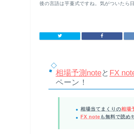
後の言語は芋蔓式ですね。気がついたら
相場予測note
と
FX not
ペーン！
相場当てまくりの
相場予
FX note
も無料で読め