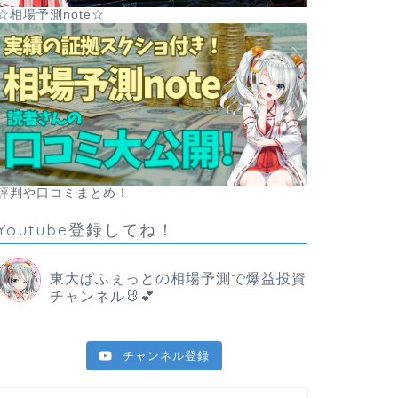
☆相場予測note☆
評判や口コミまとめ！
Youtube登録してね！
東大ぱふぇっとの相場予測で爆益投資
チャンネル🐰💕
チャンネル登録