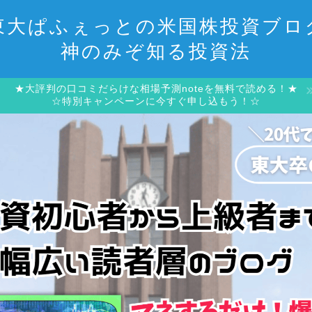
東大ぱふぇっとの米国株投資ブロ
神のみぞ知る投資法
★大評判の口コミだらけな相場予測noteを無料で読める！★
☆特別キャンペーンに今すぐ申し込もう！☆