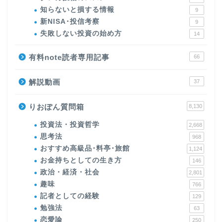
知らないと損する情報
9
新NISA･投信考察
9
失敗しない投資の始め方
14
有料note読者専用記事
66
解説動画
37
りおぽん質問箱
8,130
投資法・投資哲学
2,668
思考法
968
おすすめ高級品･料亭･旅館
1,124
お金持ちとしての生き方
146
政治・経済・社会
2,801
趣味
766
記者としての経験
129
勉強法
63
恋愛論
250