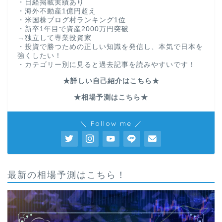
・日経掲載実績あり
・海外不動産1億円超え
・米国株ブログ村ランキング1位
・新卒1年目で資産2000万円突破
→独立して専業投資家
・投資で勝つための正しい知識を発信し、本気で日本を
強くしたい！
・カテゴリー別に見ると過去記事を読みやすいです！
★詳しい自己紹介はこちら★
★相場予測はこちら★
＼ Follow me ／
最新の相場予測はこちら！