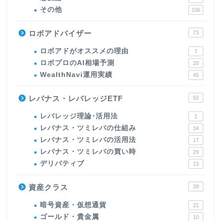
その他
106
ロボアドバイザー
73
ロボアドがオススメの理由
7
ロボプロのAI相場予測
20
WealthNavi運用実績
45
レバナス・レバレッジETF
92
レバレッジ理論･活用法
2
レバナス・ツミレバの仕組み
34
レバナス・ツミレバの活用法
17
レバナス・ツミレバの買い時
29
デリバティブ
13
資産クラス
39
暗号資産・仮想通貨
21
ゴールド・貴金属
10