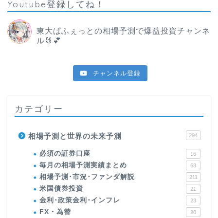
Youtube登録してね！
東大ぱふぇっとの相場予測で爆益投資チャンネ
ル🐰💕
チャンネル登録
カテゴリー
相場予測と世界の未来予測
294
必須の証券口座
16
毎月の相場予測実績まとめ
63
相場予測･市況･ファンダ解説
211
米国債券投資
21
金利･政策金利･インフレ
23
FX・為替
20