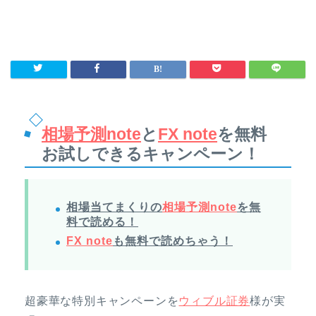
相場予測note
と
FX note
を無料
お試しできるキャンペーン！
相場当てまくりの
相場予測note
を無
料で読める！
FX note
も無料で読めちゃう！
超豪華な特別キャンペーンを
ウィブル証券
様が実