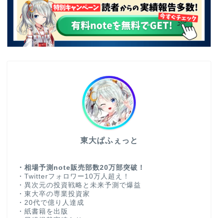
東大ぱふぇっと
・相場予測note販売部数20万部突破！
・Twitterフォロワー10万人超え！
・異次元の投資戦略と未来予測で爆益
・東大卒の専業投資家
・20代で億り人達成
・紙書籍を出版