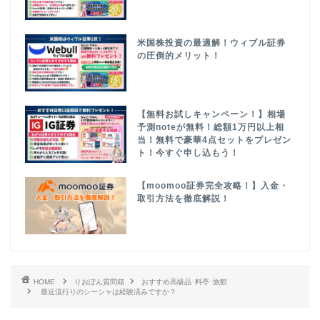
米国株投資の最適解！ウィブル証券
の圧倒的メリット！
【無料お試しキャンペーン！】相場
予測noteが無料！総額1万円以上相
当！無料で豪華4点セットをプレゼン
ト！今すぐ申し込もう！
【moomoo証券完全攻略！】入金・
取引方法を徹底解説！
HOME
りおぽん質問箱
おすすめ高級品･料亭･旅館
最近流行りのシーシャは経験済みですか？