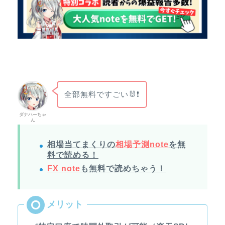
全部無料ですごい🐰❗
ダナハーちゃ
ん
相場当てまくりの
相場予測note
を無
料で読める！
FX note
も無料で読めちゃう！