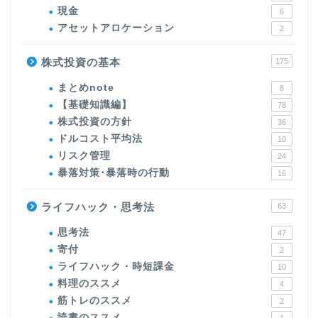
現金
6
アセットアロケーション
2
株式投資の基本
175
まとめnote
8
【基礎知識編】
78
株式投資の方針
36
ドルコスト平均法
10
リスク管理
24
暴落対策･暴落時の行動
16
ライフハック・思考法
63
思考法
47
寄付
2
ライフハック・時短課金
10
料理のススメ
4
筋トレのススメ
2
読書のススメ