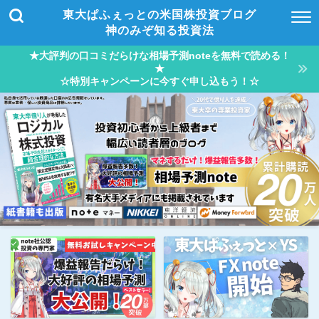
東大ぱふぇっとの米国株投資ブログ
神のみぞ知る投資法
★大評判の口コミだらけな相場予測noteを無料で読める！
★
☆特別キャンペーンに今すぐ申し込もう！☆