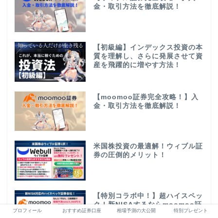
金・取引方法を徹底解説！
【初級編】インデックス投資の本
質を理解し、さらに発展させて資
産を飛躍的に増やす方法！
【moomoo証券完全攻略！】入
金・取引方法を徹底解説！
米国株投資の最適解！ウィブル証
券の圧倒的メリット！
【特別コラボ中！】超ハイスペッ
ク！新NISAするならmoomoo証
プロフィール
おすすめ証券口座
相場予測の大公開
特別プレゼント
券！