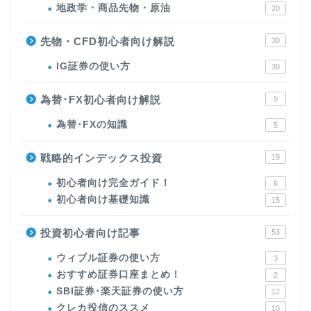
地政学・商品先物・原油
20
先物・CFD初心者向け解説
30
IG証券の使い方
30
為替･FX初心者向け解説
5
為替･FXの知識
5
戦略的インデックス投資
19
初心者向け完全ガイド！
6
初心者向け基礎知識
15
投資初心者向け記事
53
ウィブル証券の使い方
3
おすすめ証券口座まとめ！
2
SBI証券･楽天証券の使い方
12
クレカ投信のススメ
10