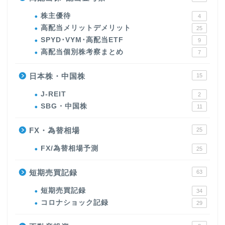
株主優待
4
高配当メリットデメリット
25
SPYD･VYM･高配当ETF
9
高配当個別株考察まとめ
7
日本株・中国株
15
J-REIT
2
SBG・中国株
11
FX・為替相場
25
FX/為替相場予測
25
短期売買記録
63
短期売買記録
34
コロナショック記録
29