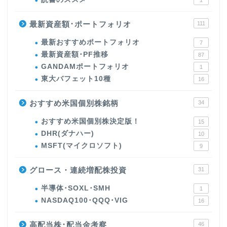
1
最新資産額･ポートフォリオ
111
最新おすすめポートフォリオ
7
最新資産額･PF推移
87
GANDAMポートフォリオ
1
東大バフェット10種
16
おすすめ米国個別株銘柄
34
おすすめ米国個別株決定版！
15
DHR(ダナハー)
10
MSFT(マイクロソフト)
9
グロース・連続増配株投資
31
半導体･SOXL･SMH
1
NASDAQ100･QQQ･VIG
16
高配当株･配当金考察
46