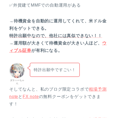
✅外貨建てMMFでの自動運用がある
→待機資金を自動的に運用してくれて、米ドル金
利をゲットできる。
特許出願中なので、他社には真似できない！！
→運用額が大きくて待機資金が大きい人ほど、
ウ
ィブル証券
が有利になる。
特許出願中ですごい！
ダナハーちゃ
ん
そしてなんと、私のブログ限定コラボで
相場予測
note
と
FX note
の無料クーポンをゲットできま
す！