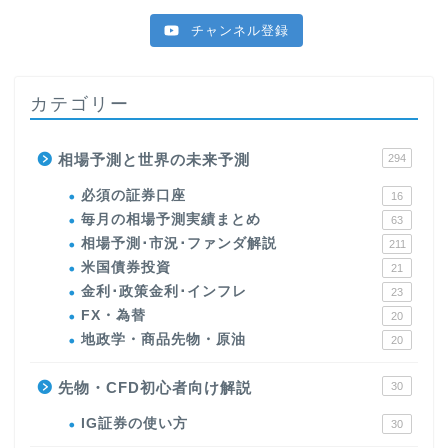
チャンネル登録
カテゴリー
相場予測と世界の未来予測
294
必須の証券口座
16
毎月の相場予測実績まとめ
63
相場予測･市況･ファンダ解説
211
米国債券投資
21
金利･政策金利･インフレ
23
FX・為替
20
地政学・商品先物・原油
20
先物・CFD初心者向け解説
30
IG証券の使い方
30