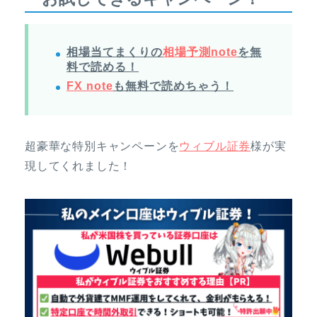
相場当てまくりの
相場予測note
を無
料で読める！
FX note
も無料で読めちゃう！
超豪華な特別キャンペーンを
ウィブル証券
様が実
現してくれました！