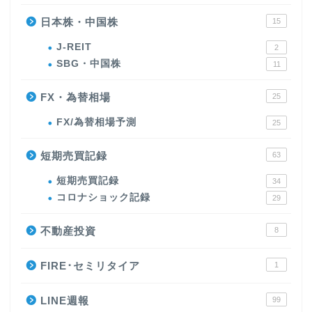
日本株・中国株
15
J-REIT
2
SBG・中国株
11
FX・為替相場
25
FX/為替相場予測
25
短期売買記録
63
短期売買記録
34
コロナショック記録
29
不動産投資
8
FIRE･セミリタイア
1
LINE週報
99