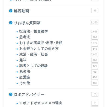
解説動画
37
りおぽん質問箱
8,130
投資法・投資哲学
2,668
思考法
968
おすすめ高級品･料亭･旅館
1,124
お金持ちとしての生き方
146
政治・経済・社会
2,801
趣味
766
記者としての経験
129
勉強法
63
恋愛論
250
その他
106
ロボアドバイザー
73
ロボアドがオススメの理由
7