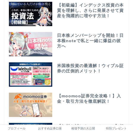
【初級編】インデックス投資の本
質を理解し、さらに発展させて資
産を飛躍的に増やす方法！
日本株メンバーシップを開始！日
本株noteで私と一緒に爆益の彼
方へ
米国株投資の最適解！ウィブル証
券の圧倒的メリット！
【moomoo証券完全攻略！】入
金・取引方法を徹底解説！
【無料お試しキャンペーン！】相
プロフィール
おすすめ証券口座
相場予測の大公開
特別プレゼント
場予測noteが無料！総額1万円以