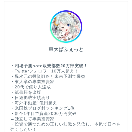
東大ぱふぇっと
・相場予測note販売部数20万部突破！
・Twitterフォロワー10万人超え！
・異次元の投資戦略と未来予測で爆益
・東大卒の専業投資家
・20代で億り人達成
・紙書籍を出版
・日経掲載実績あり
・海外不動産1億円超え
・米国株ブログ村ランキング1位
・新卒1年目で資産2000万円突破
→独立して専業投資家
・投資で勝つための正しい知識を発信し、本気で日本を
強くしたい！