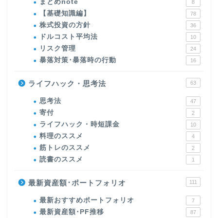
まとめnote
8
【基礎知識編】
78
株式投資の方針
36
ドルコスト平均法
10
リスク管理
24
暴落対策･暴落時の行動
16
ライフハック・思考法
63
思考法
47
寄付
2
ライフハック・時短課金
10
料理のススメ
4
筋トレのススメ
2
読書のススメ
1
最新資産額･ポートフォリオ
111
最新おすすめポートフォリオ
7
最新資産額･PF推移
87