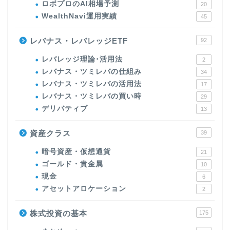
ロボプロのAI相場予測
20
WealthNavi運用実績
45
レバナス・レバレッジETF
92
レバレッジ理論･活用法
2
レバナス・ツミレバの仕組み
34
レバナス・ツミレバの活用法
17
レバナス・ツミレバの買い時
29
デリバティブ
13
資産クラス
39
暗号資産・仮想通貨
21
ゴールド・貴金属
10
現金
6
アセットアロケーション
2
株式投資の基本
175