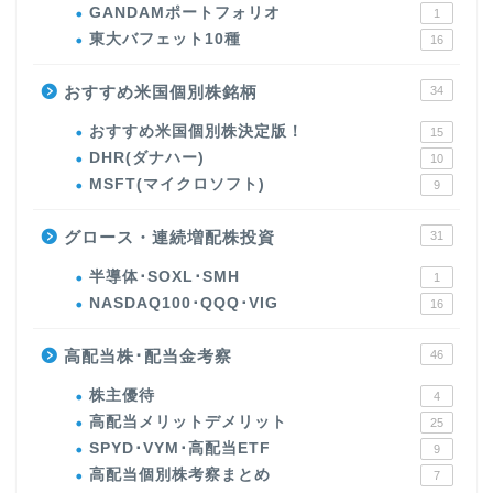
GANDAMポートフォリオ
1
東大バフェット10種
16
おすすめ米国個別株銘柄
34
おすすめ米国個別株決定版！
15
DHR(ダナハー)
10
MSFT(マイクロソフト)
9
グロース・連続増配株投資
31
半導体･SOXL･SMH
1
NASDAQ100･QQQ･VIG
16
高配当株･配当金考察
46
株主優待
4
高配当メリットデメリット
25
SPYD･VYM･高配当ETF
9
高配当個別株考察まとめ
7