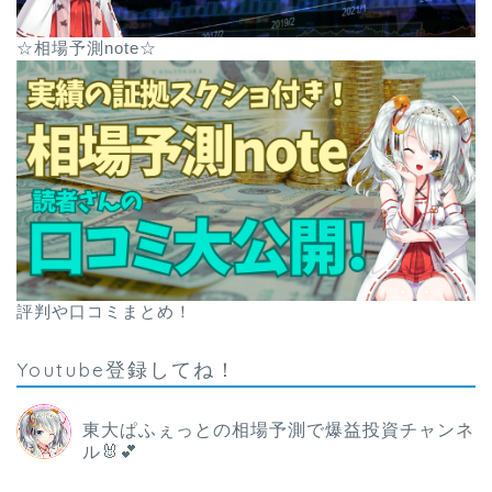
☆相場予測note☆
評判や口コミまとめ！
Youtube登録してね！
東大ぱふぇっとの相場予測で爆益投資チャンネ
ル🐰💕