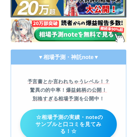
▼相場予測・神託note
▼
予言書とか言われちゃうレベル！？
驚異の的中率！
爆益銘柄の公開！
別格すぎる相場予測
を公開中！
☆相場予測の実績・noteの
サンプルと口コミを見てみ
る！☆