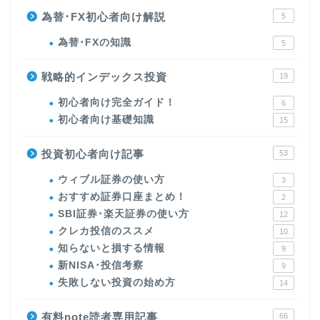
為替･FX初心者向け解説
5
為替･FXの知識
5
戦略的インデックス投資
19
初心者向け完全ガイド！
6
初心者向け基礎知識
15
投資初心者向け記事
53
ウィブル証券の使い方
3
おすすめ証券口座まとめ！
2
SBI証券･楽天証券の使い方
12
クレカ投信のススメ
10
知らないと損する情報
9
新NISA･投信考察
9
失敗しない投資の始め方
14
有料note読者専用記事
66