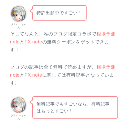
特許出願中ですごい！
ダナハーちゃ
ん
そしてなんと、私のブログ限定コラボで
相場予測
note
と
FX note
の無料クーポンをゲットできま
す！
ブログの記事は全て無料で読めますが、
相場予測
note
と
FX note
に関しては有料記事となっていま
す。
無料記事でもすごいなら、有料記事
はもっとすごい！
ダナハーちゃ
ん