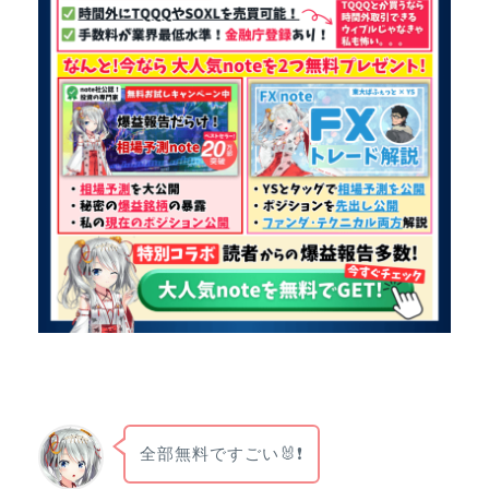
全部無料ですごい🐰❗