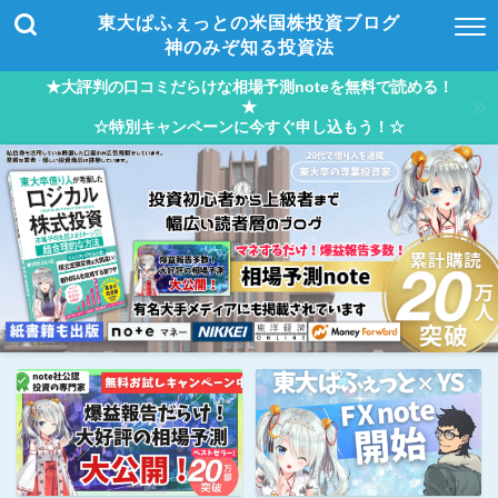
東大ぱふぇっとの米国株投資ブログ
神のみぞ知る投資法
★大評判の口コミだらけな相場予測noteを無料で読める！
★
☆特別キャンペーンに今すぐ申し込もう！☆