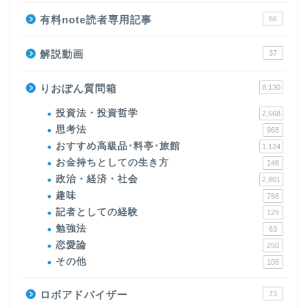
有料note読者専用記事
66
解説動画
37
りおぽん質問箱
8,130
投資法・投資哲学
2,668
思考法
968
おすすめ高級品･料亭･旅館
1,124
お金持ちとしての生き方
146
政治・経済・社会
2,801
趣味
766
記者としての経験
129
勉強法
63
恋愛論
250
その他
106
ロボアドバイザー
73