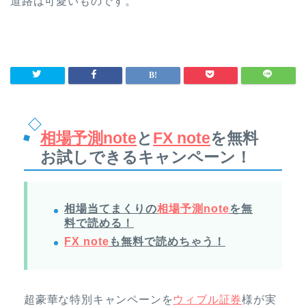
道路は可愛いものです。
相場予測note
と
FX note
を無料
お試しできるキャンペーン！
相場当てまくりの
相場予測note
を無
料で読める！
FX note
も無料で読めちゃう！
超豪華な特別キャンペーンを
ウィブル証券
様が実