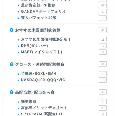
最新資産額･PF推移
87
GANDAMポートフォリオ
1
東大バフェット10種
16
おすすめ米国個別株銘柄
34
おすすめ米国個別株決定版！
15
DHR(ダナハー)
10
MSFT(マイクロソフト)
9
グロース・連続増配株投資
31
半導体･SOXL･SMH
1
NASDAQ100･QQQ･VIG
16
高配当株･配当金考察
46
株主優待
4
高配当メリットデメリット
25
SPYD･VYM･高配当ETF
9