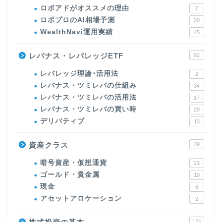
ロボアドがオススメの理由
7
ロボプロのAI相場予測
20
WealthNavi運用実績
45
レバナス・レバレッジETF
92
レバレッジ理論･活用法
2
レバナス・ツミレバの仕組み
34
レバナス・ツミレバの活用法
17
レバナス・ツミレバの買い時
29
デリバティブ
13
資産クラス
39
暗号資産・仮想通貨
21
ゴールド・貴金属
10
現金
6
アセットアロケーション
2
175