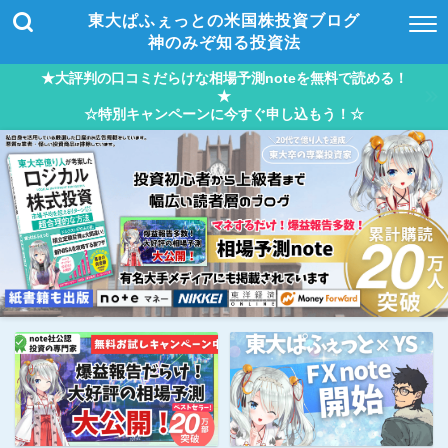
東大ぱふぇっとの米国株投資ブログ
神のみぞ知る投資法
★大評判の口コミだらけな相場予測noteを無料で読める！
★
☆特別キャンペーンに今すぐ申し込もう！☆