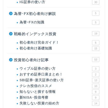
IG証券の使い方
30
為替･FX初心者向け解説
5
為替･FXの知識
5
戦略的インデックス投資
19
初心者向け完全ガイド！
6
初心者向け基礎知識
15
投資初心者向け記事
53
ウィブル証券の使い方
3
おすすめ証券口座まとめ！
2
SBI証券･楽天証券の使い方
12
クレカ投信のススメ
10
知らないと損する情報
9
新NISA･投信考察
9
失敗しない投資の始め方
14