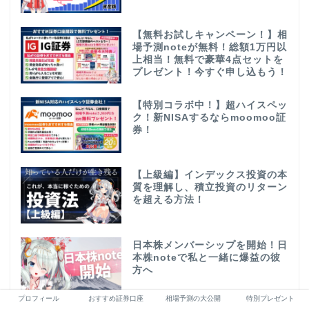
【無料お試しキャンペーン！】相
場予測noteが無料！総額1万円以
上相当！無料で豪華4点セットを
プレゼント！今すぐ申し込もう！
【特別コラボ中！】超ハイスペッ
ク！新NISAするならmoomoo証
券！
【上級編】インデックス投資の本
質を理解し、積立投資のリターン
を超える方法！
日本株メンバーシップを開始！日
本株noteで私と一緒に爆益の彼
方へ
プロフィール
おすすめ証券口座
相場予測の大公開
特別プレゼント