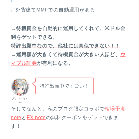
✅外貨建てMMFでの自動運用がある
→待機資金を自動的に運用してくれて、米ドル金
利をゲットできる。
特許出願中なので、他社には真似できない！！
→運用額が大きくて待機資金が大きい人ほど、
ウ
ィブル証券
が有利になる。
特許出願中ですごい！
ダナハーちゃ
ん
そしてなんと、私のブログ限定コラボで
相場予測
note
と
FX note
の無料クーポンをゲットできま
す！