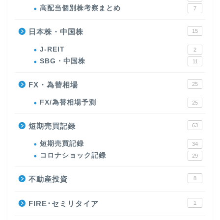
高配当個別株考察まとめ
7
日本株・中国株
15
J-REIT
2
SBG・中国株
11
FX・為替相場
25
FX/為替相場予測
25
短期売買記録
63
短期売買記録
34
コロナショック記録
29
不動産投資
8
FIRE･セミリタイア
1