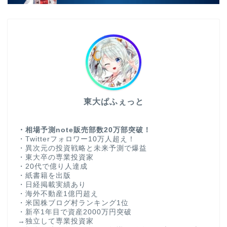
東大ぱふぇっと
・相場予測note販売部数20万部突破！
・Twitterフォロワー10万人超え！
・異次元の投資戦略と未来予測で爆益
・東大卒の専業投資家
・20代で億り人達成
・紙書籍を出版
・日経掲載実績あり
・海外不動産1億円超え
・米国株ブログ村ランキング1位
・新卒1年目で資産2000万円突破
→独立して専業投資家