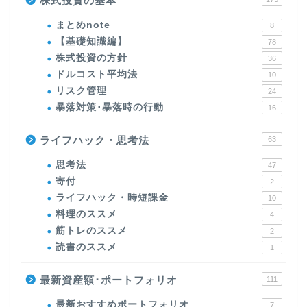
株式投資の基本
まとめnote
8
【基礎知識編】
78
株式投資の方針
36
ドルコスト平均法
10
リスク管理
24
暴落対策･暴落時の行動
16
ライフハック・思考法
63
思考法
47
寄付
2
ライフハック・時短課金
10
料理のススメ
4
筋トレのススメ
2
読書のススメ
1
最新資産額･ポートフォリオ
111
最新おすすめポートフォリオ
7