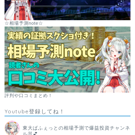
☆相場予測note☆
評判や口コミまとめ！
Youtube登録してね！
東大ぱふぇっとの相場予測で爆益投資チャンネ
ル🐰💕