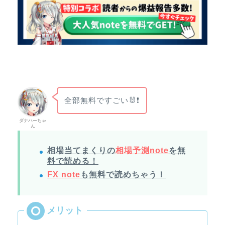
全部無料ですごい🐰❗
ダナハーちゃ
ん
相場当てまくりの
相場予測note
を無
料で読める！
FX note
も無料で読めちゃう！