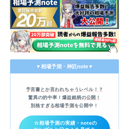
▼相場予測・神託note
▼
予言書とか言われちゃうレベル！？
驚異の的中率！
爆益銘柄の公開！
別格すぎる相場予測
を公開中！
☆相場予測の実績・noteの