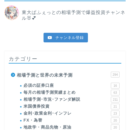
東大ぱふぇっとの相場予測で爆益投資チャンネ
ル🐰💕
チャンネル登録
カテゴリー
相場予測と世界の未来予測
294
必須の証券口座
16
毎月の相場予測実績まとめ
63
相場予測･市況･ファンダ解説
211
米国債券投資
21
金利･政策金利･インフレ
23
FX・為替
20
地政学・商品先物・原油
20