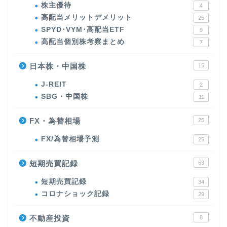
株主優待
4
高配当メリットデメリット
25
SPYD･VYM･高配当ETF
9
高配当個別株考察まとめ
7
日本株・中国株
15
J-REIT
2
SBG・中国株
11
FX・為替相場
25
FX/為替相場予測
25
短期売買記録
63
短期売買記録
34
コロナショック記録
29
不動産投資
8