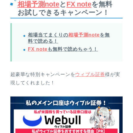
相場予測note
と
FX note
を無料
お試しできるキャンペーン！
相場当てまくりの
相場予測note
を無
料で読める！
FX note
も無料で読めちゃう！
超豪華な特別キャンペーンを
ウィブル証券
様が実
現してくれました！