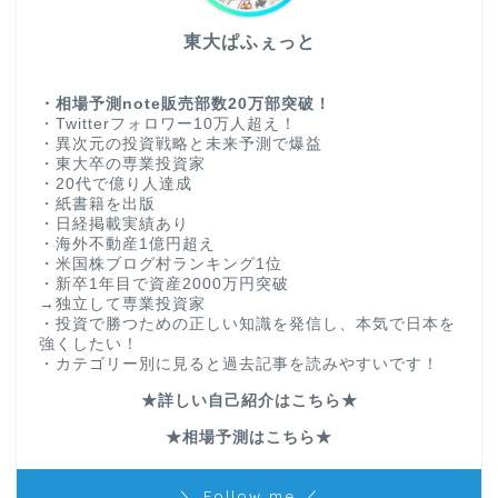
東大ぱふぇっと
・相場予測note販売部数20万部突破！
・Twitterフォロワー10万人超え！
・異次元の投資戦略と未来予測で爆益
・東大卒の専業投資家
・20代で億り人達成
・紙書籍を出版
・日経掲載実績あり
・海外不動産1億円超え
・米国株ブログ村ランキング1位
・新卒1年目で資産2000万円突破
→独立して専業投資家
・投資で勝つための正しい知識を発信し、本気で日本を
強くしたい！
・カテゴリー別に見ると過去記事を読みやすいです！
★詳しい自己紹介はこちら★
★相場予測はこちら★
＼ Follow me ／