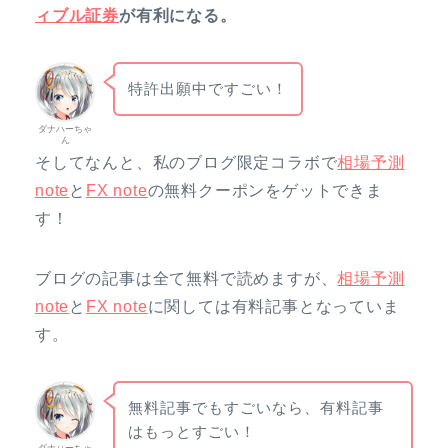
ィブル証券
が有利になる。
特許出願中ですごい！
ダナハーちゃ
ん
そしてなんと、私のブログ限定コラボで
相場予測
note
と
FX note
の無料クーポンをゲットできま
す！
ブログの記事は全て無料で読めますが、
相場予測
note
と
FX note
に関しては有料記事となっていま
す。
無料記事でもすごいなら、有料記事
はもっとすごい！
ダナハーちゃ