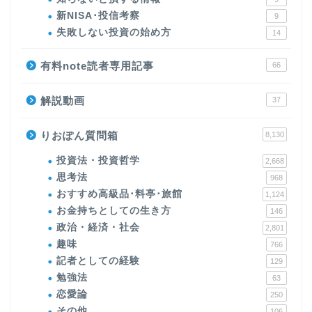
新NISA･投信考察
9
失敗しない投資の始め方
14
有料note読者専用記事
66
解説動画
37
りおぽん質問箱
8,130
投資法・投資哲学
2,668
思考法
968
おすすめ高級品･料亭･旅館
1,124
お金持ちとしての生き方
146
政治・経済・社会
2,801
趣味
766
記者としての経験
129
勉強法
63
恋愛論
250
その他
106