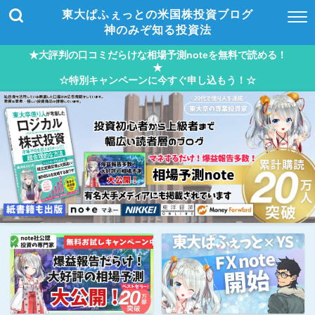
東大ぱふぇっとの米国株投資ブログ
神のみぞ知る投資法
★大評判の口コミだらけな相場予測noteを無料で読める！
★
☆特別キャンペーンに今すぐ申し込もう！☆