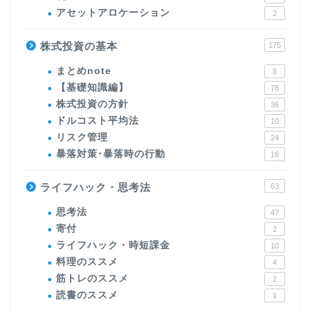
アセットアロケーション
2
株式投資の基本
175
まとめnote
8
【基礎知識編】
78
株式投資の方針
36
ドルコスト平均法
10
リスク管理
24
暴落対策･暴落時の行動
16
ライフハック・思考法
63
思考法
47
寄付
2
ライフハック・時短課金
10
料理のススメ
4
筋トレのススメ
2
読書のススメ
1