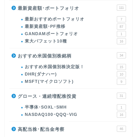
最新資産額･ポートフォリオ
111
最新おすすめポートフォリオ
7
最新資産額･PF推移
87
GANDAMポートフォリオ
1
東大バフェット10種
16
おすすめ米国個別株銘柄
34
おすすめ米国個別株決定版！
15
DHR(ダナハー)
10
MSFT(マイクロソフト)
9
グロース・連続増配株投資
31
半導体･SOXL･SMH
1
NASDAQ100･QQQ･VIG
16
高配当株･配当金考察
46