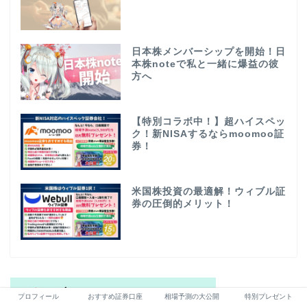
日本株メンバーシップを開始！日
本株noteで私と一緒に爆益の彼
方へ
【特別コラボ中！】超ハイスペッ
ク！新NISAするならmoomoo証
券！
米国株投資の最適解！ウィブル証
券の圧倒的メリット！
プロフィール
おすすめ証券口座
相場予測の大公開
特別プレゼント