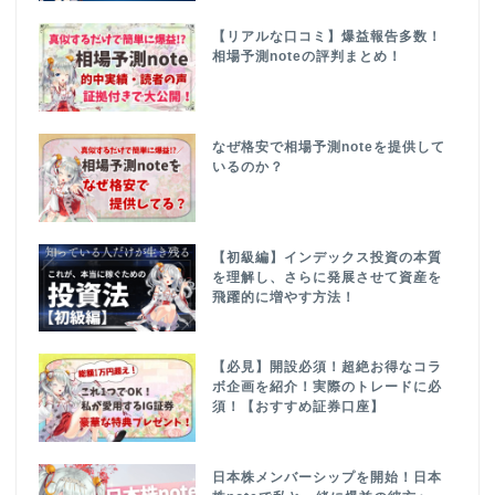
【リアルな口コミ】爆益報告多数！
相場予測noteの評判まとめ！
なぜ格安で相場予測noteを提供して
いるのか？
【初級編】インデックス投資の本質
を理解し、さらに発展させて資産を
飛躍的に増やす方法！
【必見】開設必須！超絶お得なコラ
ボ企画を紹介！実際のトレードに必
須！【おすすめ証券口座】
日本株メンバーシップを開始！日本