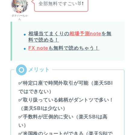
全部無料ですごい🐰❗
ダナハーちゃ
ん
相場当てまくりの
相場予測note
を無
料で読める！
FX note
も無料で読めちゃう！
✅特定口座で時間外取引が可能（楽天SBI
ではできない）
✅取り扱っている銘柄がダントツで多い！
（楽天SBIは少ない）
✅手数料が圧倒的に安い（楽天SBIは高
い）
✅米国株のショートができる（楽天SBIで