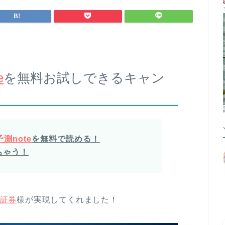
e
を無料お試しできるキャン
測note
を無料で読める！
ちゃう！
証券
様が実現してくれました！