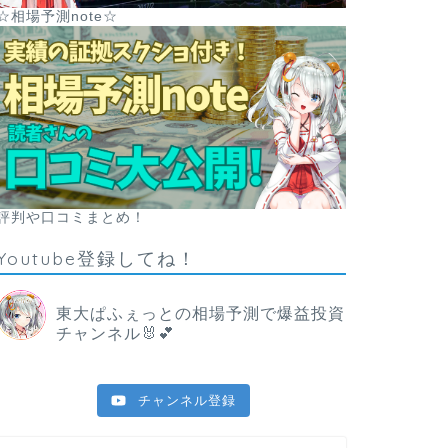
☆相場予測note☆
評判や口コミまとめ！
Youtube登録してね！
東大ぱふぇっとの相場予測で爆益投資
チャンネル🐰💕
チャンネル登録