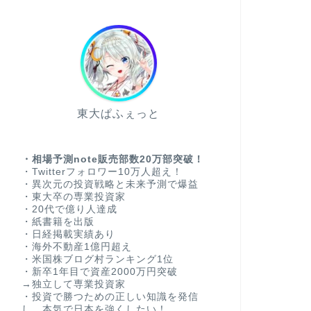
東大ぱふぇっと
・相場予測note販売部数20万部突破！
・Twitterフォロワー10万人超え！
・異次元の投資戦略と未来予測で爆益
・東大卒の専業投資家
・20代で億り人達成
・紙書籍を出版
・日経掲載実績あり
・海外不動産1億円超え
・米国株ブログ村ランキング1位
・新卒1年目で資産2000万円突破
→独立して専業投資家
・投資で勝つための正しい知識を発信
し、本気で日本を強くしたい！