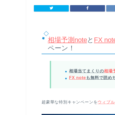
相場予測note
と
FX not
ペーン！
相場当てまくりの
相場予
FX note
も無料で読め
超豪華な特別キャンペーンを
ウィブル