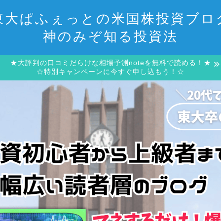
東大ぱふぇっとの米国株投資ブロ
神のみぞ知る投資法
★大評判の口コミだらけな相場予測noteを無料で読める！★
☆特別キャンペーンに今すぐ申し込もう！☆