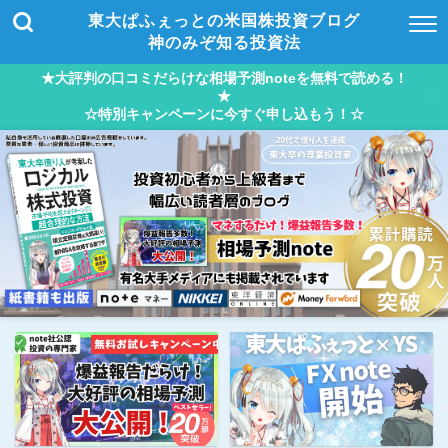
東大ぱふぇっとの米国株投資ブログ
神のみぞ知る投資法
★大評判の口コミだらけな相場予測noteを無料で読める！
★
☆特別キャンペーンに今すぐ申し込もう！☆