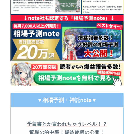
▼相場予測・神託note
▼
予言書とか言われちゃうレベル！？
驚異の的中率！
爆益銘柄の公開！