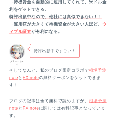
→待機資金を自動的に運用してくれて、米ドル金
利をゲットできる。
特許出願中なので、他社には真似できない！！
→運用額が大きくて待機資金が大きい人ほど、
ウ
ィブル証券
が有利になる。
特許出願中ですごい！
ダナハーちゃ
ん
そしてなんと、私のブログ限定コラボで
相場予測
note
と
FX note
の無料クーポンをゲットできま
す！
ブログの記事は全て無料で読めますが、
相場予測
note
と
FX note
に関しては有料記事となっていま
す。