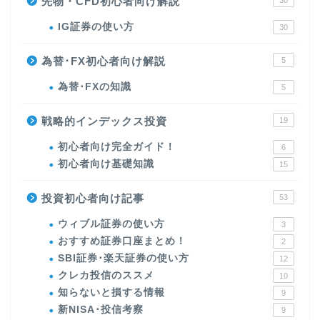
先物・CFD初心者向け解説
30
IG証券の使い方
30
為替･FX初心者向け解説
5
為替･FXの知識
5
戦略的インデックス投資
19
初心者向け完全ガイド！
6
初心者向け基礎知識
15
投資初心者向け記事
53
ウィブル証券の使い方
3
おすすめ証券口座まとめ！
2
SBI証券･楽天証券の使い方
12
クレカ投信のススメ
10
知らないと損する情報
9
新NISA･投信考察
9