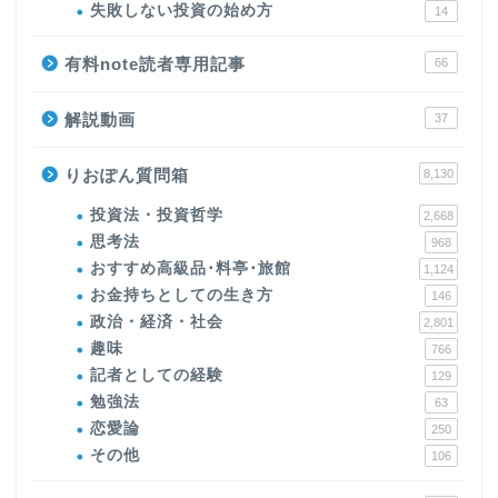
失敗しない投資の始め方
14
有料note読者専用記事
66
解説動画
37
りおぽん質問箱
8,130
投資法・投資哲学
2,668
思考法
968
おすすめ高級品･料亭･旅館
1,124
お金持ちとしての生き方
146
政治・経済・社会
2,801
趣味
766
記者としての経験
129
勉強法
63
恋愛論
250
その他
106