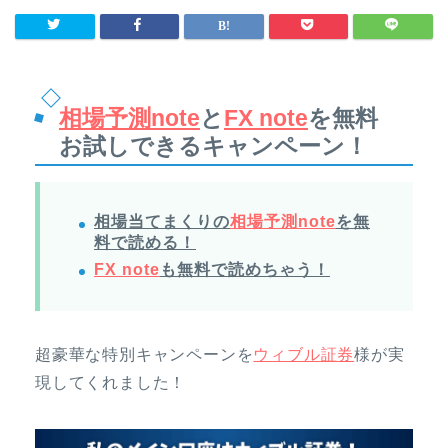
相場予測note
と
FX note
を無料
お試しできるキャンペーン！
相場当てまくりの
相場予測note
を無
料で読める！
FX note
も無料で読めちゃう！
超豪華な特別キャンペーンを
ウィブル証券
様が実
現してくれました！