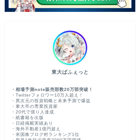
東大ぱふぇっと
・相場予測note販売部数20万部突破！
・Twitterフォロワー10万人超え！
・異次元の投資戦略と未来予測で爆益
・東大卒の専業投資家
・20代で億り人達成
・紙書籍を出版
・日経掲載実績あり
・海外不動産1億円超え
・米国株ブログ村ランキング1位