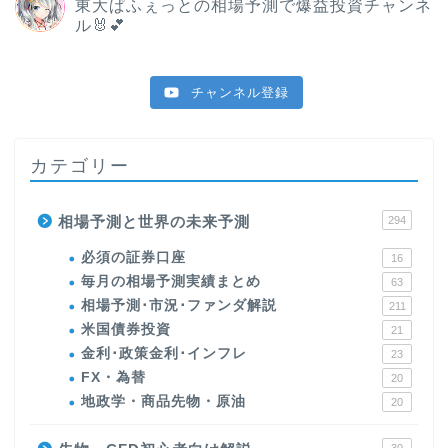
東大ぱふぇっとの相場予測で爆益投資チャンネ
ル🐰💕
チャンネル登録
カテゴリー
相場予測と世界の未来予測
294
必須の証券口座
16
毎月の相場予測実績まとめ
63
相場予測･市況･ファンダ解説
211
米国債券投資
21
金利･政策金利･インフレ
23
FX・為替
20
地政学・商品先物・原油
20