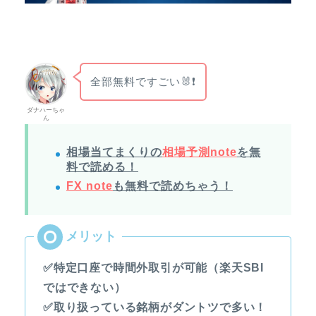
全部無料ですごい🐰❗
ダナハーちゃ
ん
相場当てまくりの
相場予測note
を無
料で読める！
FX note
も無料で読めちゃう！
✅特定口座で時間外取引が可能（楽天SBI
ではできない）
✅取り扱っている銘柄がダントツで多い！