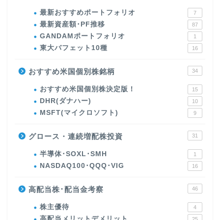
最新おすすめポートフォリオ
7
最新資産額･PF推移
87
GANDAMポートフォリオ
1
東大バフェット10種
16
おすすめ米国個別株銘柄
34
おすすめ米国個別株決定版！
15
DHR(ダナハー)
10
MSFT(マイクロソフト)
9
グロース・連続増配株投資
31
半導体･SOXL･SMH
1
NASDAQ100･QQQ･VIG
16
高配当株･配当金考察
46
株主優待
4
高配当メリットデメリット
25