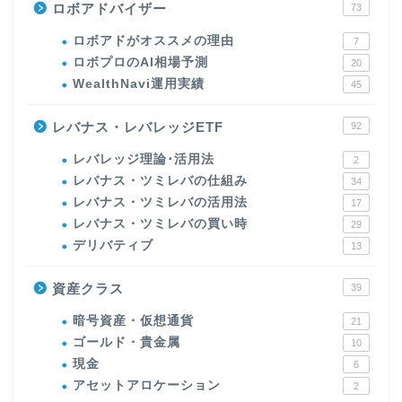
ロボアドバイザー
73
ロボアドがオススメの理由
7
ロボプロのAI相場予測
20
WealthNavi運用実績
45
レバナス・レバレッジETF
92
レバレッジ理論･活用法
2
レバナス・ツミレバの仕組み
34
レバナス・ツミレバの活用法
17
レバナス・ツミレバの買い時
29
デリバティブ
13
資産クラス
39
暗号資産・仮想通貨
21
ゴールド・貴金属
10
現金
6
アセットアロケーション
2