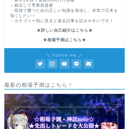
・新卒1年目で資産2000万円突破
→独立して専業投資家
・投資で勝つための正しい知識を発信し、本気で日本を
強くしたい！
・カテゴリー別に見ると過去記事を読みやすいです！
★詳しい自己紹介はこちら★
★相場予測はこちら★
＼ Follow me ／
最新の相場予測はこちら！