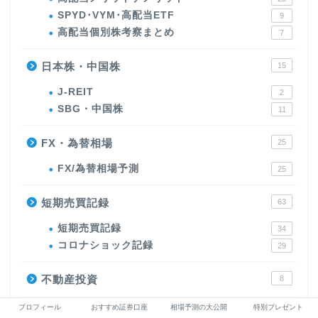
SPYD･VYM･高配当ETF
9
高配当個別株考察まとめ
7
日本株・中国株
15
J-REIT
2
SBG・中国株
11
FX・為替相場
25
FX/為替相場予測
25
短期売買記録
63
短期売買記録
34
コロナショック記録
29
不動産投資
8
プロフィール
おすすめ証券口座
相場予測の大公開
特別プレゼント
FIRE･セミリタイア
1