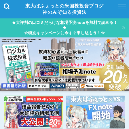
東大ぱふぇっとの米国株投資ブログ
神のみぞ知る投資法
★大評判の口コミだらけな相場予測noteを無料で読める！
★
☆特別キャンペーンに今すぐ申し込もう！☆