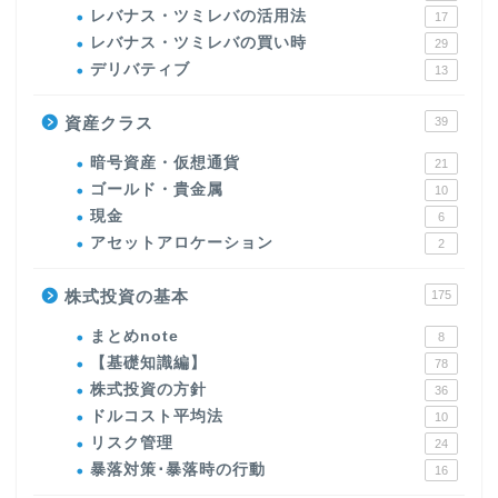
レバナス・ツミレバの活用法
17
レバナス・ツミレバの買い時
29
デリバティブ
13
資産クラス
39
暗号資産・仮想通貨
21
ゴールド・貴金属
10
現金
6
アセットアロケーション
2
株式投資の基本
175
まとめnote
8
【基礎知識編】
78
株式投資の方針
36
ドルコスト平均法
10
リスク管理
24
暴落対策･暴落時の行動
16