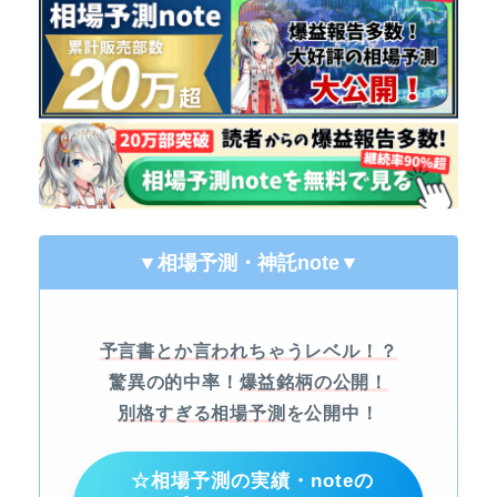
▼相場予測・神託note
▼
予言書とか言われちゃうレベル！？
驚異の的中率！
爆益銘柄の公開！
別格すぎる相場予測
を公開中！
☆相場予測の実績・noteの