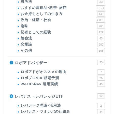
思考法
968
おすすめ高級品･料亭･旅館
1,124
お金持ちとしての生き方
146
政治・経済・社会
2,801
趣味
766
記者としての経験
129
勉強法
63
恋愛論
250
その他
106
ロボアドバイザー
73
ロボアドがオススメの理由
7
ロボプロのAI相場予測
20
WealthNavi運用実績
45
レバナス・レバレッジETF
92
レバレッジ理論･活用法
2
レバナス・ツミレバの仕組み
34