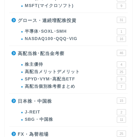
MSFT(マイクロソフト)
9
グロース・連続増配株投資
31
半導体･SOXL･SMH
1
NASDAQ100･QQQ･VIG
16
高配当株･配当金考察
46
株主優待
4
高配当メリットデメリット
25
SPYD･VYM･高配当ETF
9
高配当個別株考察まとめ
7
日本株・中国株
15
J-REIT
2
SBG・中国株
11
FX・為替相場
25