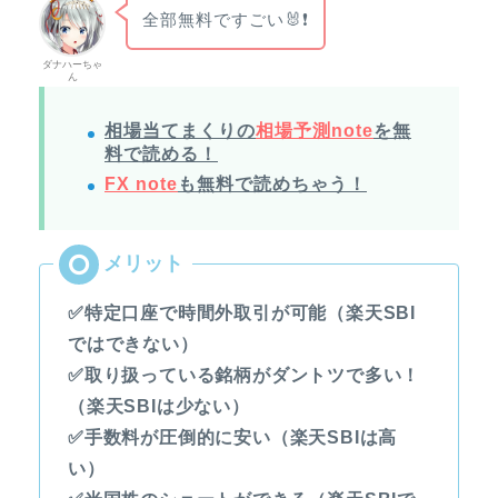
全部無料ですごい🐰❗
ダナハーちゃ
ん
相場当てまくりの
相場予測note
を無
料で読める！
FX note
も無料で読めちゃう！
✅特定口座で時間外取引が可能（楽天SBI
ではできない）
✅取り扱っている銘柄がダントツで多い！
（楽天SBIは少ない）
✅手数料が圧倒的に安い（楽天SBIは高
い）