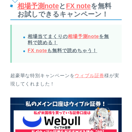
相場予測note
と
FX note
を無料
お試しできるキャンペーン！
相場当てまくりの
相場予測note
を無
料で読める！
FX note
も無料で読めちゃう！
超豪華な特別キャンペーンを
ウィブル証券
様が実
現してくれました！