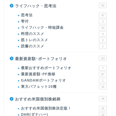
ライフハック・思考法
63
思考法
47
寄付
2
ライフハック・時短課金
10
料理のススメ
4
筋トレのススメ
2
読書のススメ
1
最新資産額･ポートフォリオ
111
最新おすすめポートフォリオ
7
最新資産額･PF推移
87
GANDAMポートフォリオ
1
東大バフェット10種
16
おすすめ米国個別株銘柄
34
おすすめ米国個別株決定版！
15
DHR(ダナハー)
10