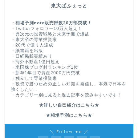
東大ぱふぇっと
・相場予測note販売部数20万部突破！
・Twitterフォロワー10万人超え！
・異次元の投資戦略と未来予測で爆益
・東大卒の専業投資家
・20代で億り人達成
・紙書籍を出版
・日経掲載実績あり
・海外不動産1億円超え
・米国株ブログ村ランキング1位
・新卒1年目で資産2000万円突破
→独立して専業投資家
・投資で勝つための正しい知識を発信し、本気で日本を
強くしたい！
・カテゴリー別に見ると過去記事を読みやすいです！
★詳しい自己紹介はこちら★
★相場予測はこちら★
＼ Follow me ／