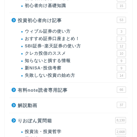
初心者向け基礎知識
15
投資初心者向け記事
53
ウィブル証券の使い方
3
おすすめ証券口座まとめ！
2
SBI証券･楽天証券の使い方
12
クレカ投信のススメ
10
知らないと損する情報
9
新NISA･投信考察
9
失敗しない投資の始め方
14
有料note読者専用記事
66
解説動画
37
りおぽん質問箱
8,130
投資法・投資哲学
2,668