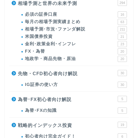
相場予測と世界の未来予測
294
必須の証券口座
16
毎月の相場予測実績まとめ
63
相場予測･市況･ファンダ解説
211
米国債券投資
21
金利･政策金利･インフレ
23
FX・為替
20
地政学・商品先物・原油
20
先物・CFD初心者向け解説
30
IG証券の使い方
30
為替･FX初心者向け解説
5
為替･FXの知識
5
戦略的インデックス投資
19
初心者向け完全ガイド！
6