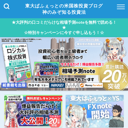
東大ぱふぇっとの米国株投資ブログ
神のみぞ知る投資法
★大評判の口コミだらけな相場予測noteを無料で読める！
★
☆特別キャンペーンに今すぐ申し込もう！☆