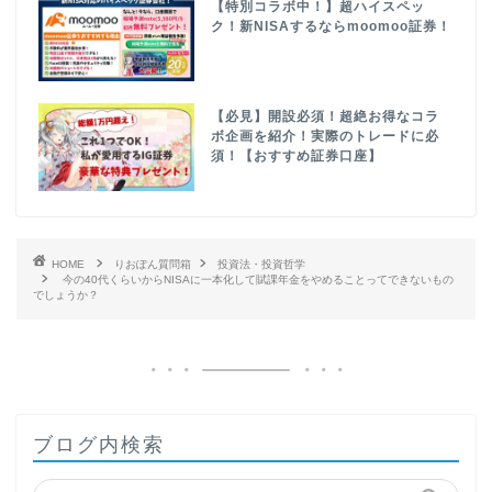
【特別コラボ中！】超ハイスペッ
ク！新NISAするならmoomoo証券！
【必見】開設必須！超絶お得なコラ
ボ企画を紹介！実際のトレードに必
須！【おすすめ証券口座】
HOME
りおぽん質問箱
投資法・投資哲学
今の40代くらいからNISAに一本化して賦課年金をやめることってできないもの
でしょうか？
ブログ内検索