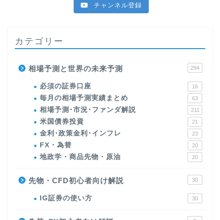
チャンネル登録
カテゴリー
相場予測と世界の未来予測
294
必須の証券口座
16
毎月の相場予測実績まとめ
63
相場予測･市況･ファンダ解説
211
米国債券投資
21
金利･政策金利･インフレ
23
FX・為替
20
地政学・商品先物・原油
20
先物・CFD初心者向け解説
30
IG証券の使い方
30