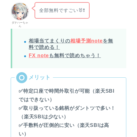
全部無料ですごい🐰❗
ダナハーちゃ
ん
相場当てまくりの
相場予測note
を無
料で読める！
FX note
も無料で読めちゃう！
✅特定口座で時間外取引が可能（楽天SBI
ではできない）
✅取り扱っている銘柄がダントツで多い！
（楽天SBIは少ない）
✅手数料が圧倒的に安い（楽天SBIは高
い）