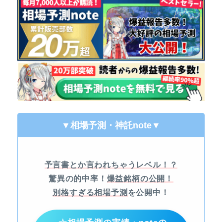
▼相場予測・神託note
▼
予言書とか言われちゃうレベル！？
驚異の的中率！
爆益銘柄の公開！
別格すぎる相場予測
を公開中！