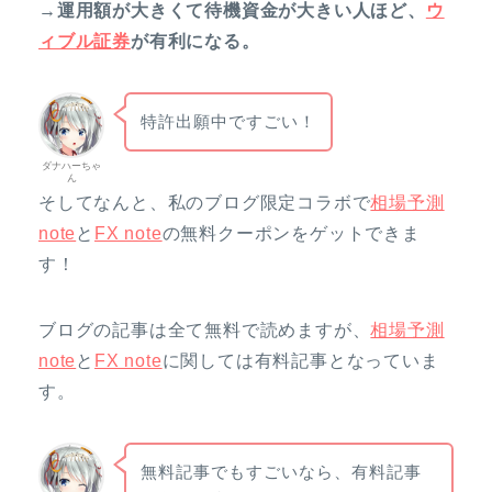
→運用額が大きくて待機資金が大きい人ほど、
ウ
ィブル証券
が有利になる。
特許出願中ですごい！
ダナハーちゃ
ん
そしてなんと、私のブログ限定コラボで
相場予測
note
と
FX note
の無料クーポンをゲットできま
す！
ブログの記事は全て無料で読めますが、
相場予測
note
と
FX note
に関しては有料記事となっていま
す。
無料記事でもすごいなら、有料記事