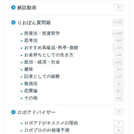
解説動画
37
りおぽん質問箱
8,130
投資法・投資哲学
2,668
思考法
968
おすすめ高級品･料亭･旅館
1,124
お金持ちとしての生き方
146
政治・経済・社会
2,801
趣味
766
記者としての経験
129
勉強法
63
恋愛論
250
その他
106
ロボアドバイザー
73
ロボアドがオススメの理由
7
ロボプロのAI相場予測
20