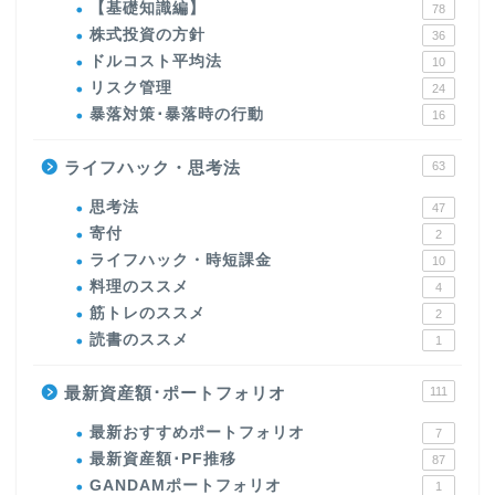
【基礎知識編】
78
株式投資の方針
36
ドルコスト平均法
10
リスク管理
24
暴落対策･暴落時の行動
16
ライフハック・思考法
63
思考法
47
寄付
2
ライフハック・時短課金
10
料理のススメ
4
筋トレのススメ
2
読書のススメ
1
最新資産額･ポートフォリオ
111
最新おすすめポートフォリオ
7
最新資産額･PF推移
87
GANDAMポートフォリオ
1