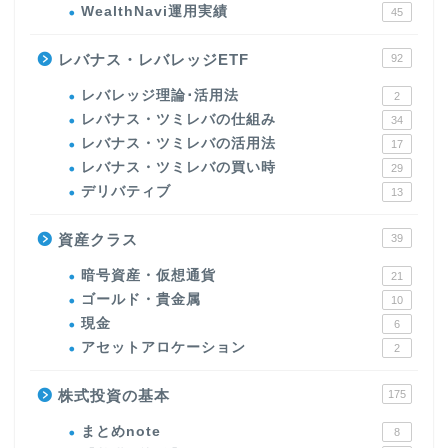
WealthNavi運用実績
45
レバナス・レバレッジETF
92
レバレッジ理論･活用法
2
レバナス・ツミレバの仕組み
34
レバナス・ツミレバの活用法
17
レバナス・ツミレバの買い時
29
デリバティブ
13
資産クラス
39
暗号資産・仮想通貨
21
ゴールド・貴金属
10
現金
6
アセットアロケーション
2
株式投資の基本
175
まとめnote
8