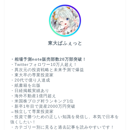
東大ぱふぇっと
・相場予測note販売部数20万部突破！
・Twitterフォロワー10万人超え！
・異次元の投資戦略と未来予測で爆益
・東大卒の専業投資家
・20代で億り人達成
・紙書籍を出版
・日経掲載実績あり
・海外不動産1億円超え
・米国株ブログ村ランキング1位
・新卒1年目で資産2000万円突破
→独立して専業投資家
・投資で勝つための正しい知識を発信し、本気で日本を
強くしたい！
・カテゴリー別に見ると過去記事を読みやすいです！