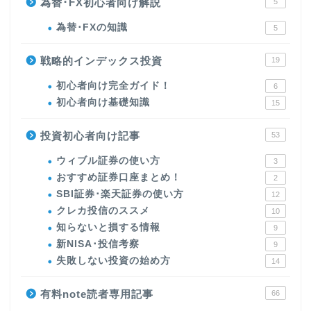
為替･FX初心者向け解説
5
為替･FXの知識
5
戦略的インデックス投資
19
初心者向け完全ガイド！
6
初心者向け基礎知識
15
投資初心者向け記事
53
ウィブル証券の使い方
3
おすすめ証券口座まとめ！
2
SBI証券･楽天証券の使い方
12
クレカ投信のススメ
10
知らないと損する情報
9
新NISA･投信考察
9
失敗しない投資の始め方
14
有料note読者専用記事
66