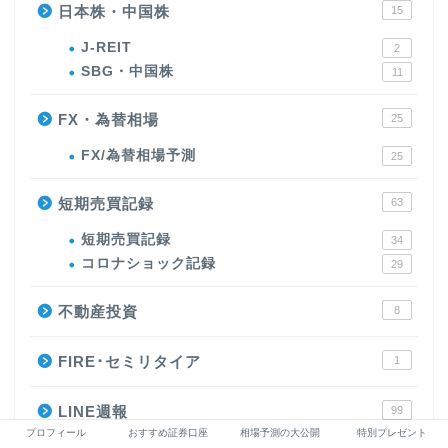
日本株・中国株
15
J-REIT
2
SBG・中国株
11
FX・為替相場
25
FX/為替相場予測
25
短期売買記録
63
短期売買記録
34
コロナショック記録
29
不動産投資
8
FIRE･セミリタイア
1
LINE週報
99
プロフィール
おすすめ証券口座
相場予測の大公開
特別プレゼント