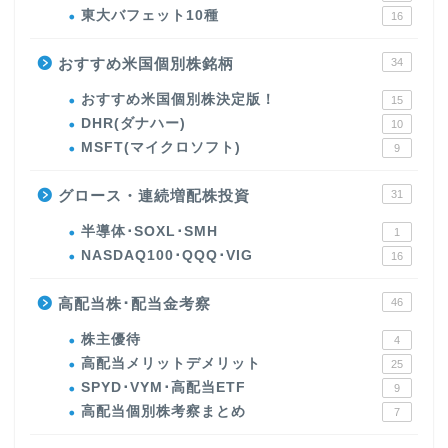
東大バフェット10種
16
おすすめ米国個別株銘柄
34
おすすめ米国個別株決定版！
15
DHR(ダナハー)
10
MSFT(マイクロソフト)
9
グロース・連続増配株投資
31
半導体･SOXL･SMH
1
NASDAQ100･QQQ･VIG
16
高配当株･配当金考察
46
株主優待
4
高配当メリットデメリット
25
SPYD･VYM･高配当ETF
9
高配当個別株考察まとめ
7