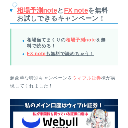
相場予測note
と
FX note
を無料
お試しできるキャンペーン！
相場当てまくりの
相場予測note
を無
料で読める！
FX note
も無料で読めちゃう！
超豪華な特別キャンペーンを
ウィブル証券
様が実
現してくれました！