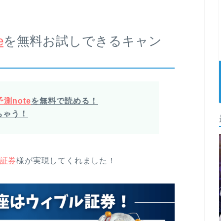
e
を無料お試しできるキャン
測note
を無料で読める！
ちゃう！
証券
様が実現してくれました！