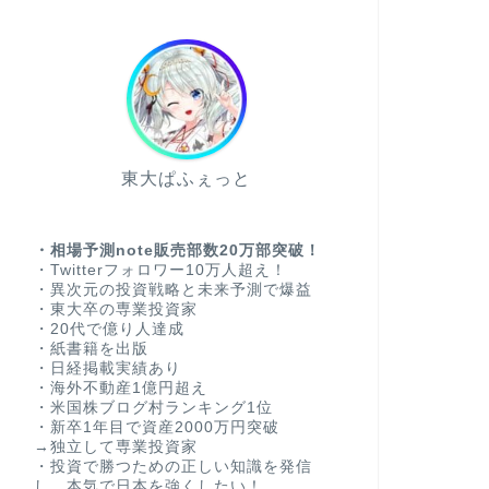
東大ぱふぇっと
・相場予測note販売部数20万部突破！
・Twitterフォロワー10万人超え！
・異次元の投資戦略と未来予測で爆益
・東大卒の専業投資家
・20代で億り人達成
・紙書籍を出版
・日経掲載実績あり
・海外不動産1億円超え
・米国株ブログ村ランキング1位
・新卒1年目で資産2000万円突破
→独立して専業投資家
・投資で勝つための正しい知識を発信
し、本気で日本を強くしたい！