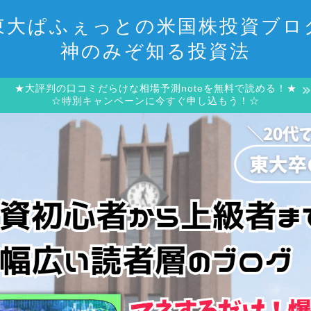
東大ぱふぇっとの米国株投資ブロ
神のみぞ知る投資法
★大評判の口コミだらけな相場予測noteを無料で読める！★
☆特別キャンペーンに今すぐ申し込もう！☆