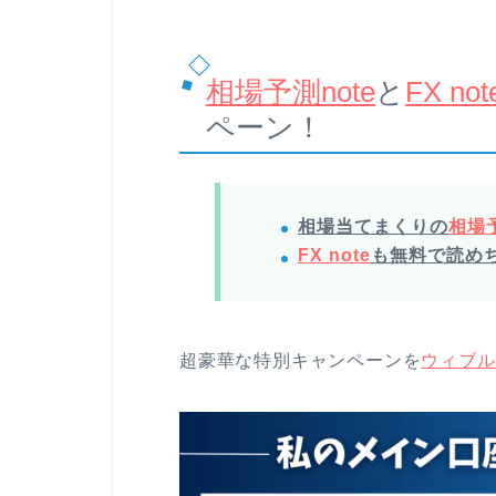
相場予測note
と
FX not
ペーン！
相場当てまくりの
相場予
FX note
も無料で読め
超豪華な特別キャンペーンを
ウィブル