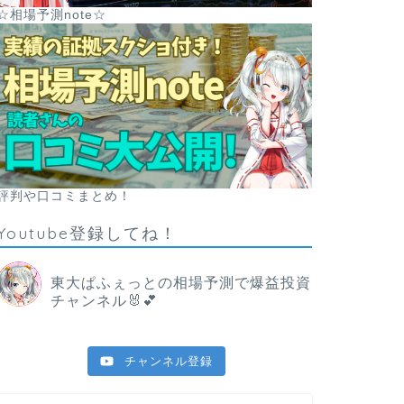
☆相場予測note☆
評判や口コミまとめ！
Youtube登録してね！
東大ぱふぇっとの相場予測で爆益投資
チャンネル🐰💕
チャンネル登録